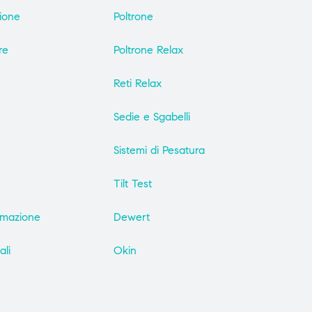
zione
Poltrone
re
Poltrone Relax
Reti Relax
Sedie e Sgabelli
Sistemi di Pesatura
Tilt Test
imazione
Dewert
ali
Okin