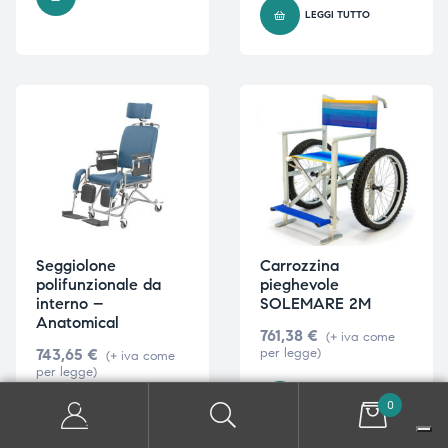
LEGGI TUTTO
Seggiolone
Carrozzina
polifunzionale da
pieghevole
interno –
SOLEMARE 2M
Anatomical
761,38
€
(+ iva come
743,65
€
per legge)
(+ iva come
per legge)
AGGIUNGI AL CARRELLO
0
LEGGI TUTTO