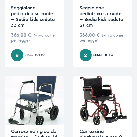
Seggiolone
Seggiolone
pediatrico su ruote
pediatrico su ruote
– Sedia kids seduta
– Sedia kids seduta
33 cm
37 cm
366,00
€
366,00
€
(+ iva come
(+ iva come
per legge)
per legge)
LEGGI TUTTO
LEGGI TUTTO
Carrozzina rigida da
Carrozzina