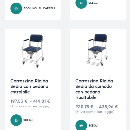
SCEGLI
triche
triche
AGGIUNGI AL CARRELLO
triche
triche
he
he
he
he
Carrozzina Rigida –
Carrozzina Rigida –
Sedia con pedana
Sedia da comodo
apia e
apia e
estraibile
con pedana
ribaltabile
197,53
€
-
414,81
€
(+ iva come per legge)
220,78
€
-
438,96
€
(+ iva come per legge)
SCEGLI
SCEGLI