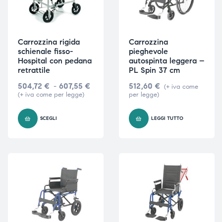
Carrozzina rigida
Carrozzina
schienale fisso-
pieghevole
Hospital con pedana
autospinta leggera –
retrattile
PL Spin 37 cm
504,72
€
-
607,55
€
512,60
€
(+ iva come
(+ iva come per legge)
per legge)
SCEGLI
LEGGI TUTTO