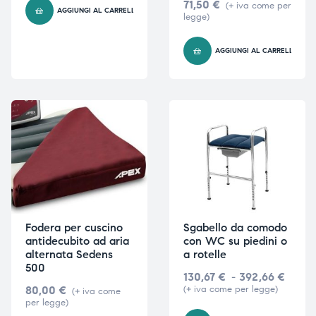
71,50
€
(+ iva come per
AGGIUNGI AL CARRELLO
legge)
i,
i,
AGGIUNGI AL CARRELLO
Fodera per cuscino
Sgabello da comodo
antidecubito ad aria
con WC su piedini o
alternata Sedens
a rotelle
500
130,67
€
-
392,66
€
80,00
€
(+ iva come per legge)
(+ iva come
per legge)