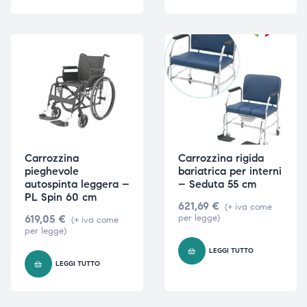
Carrozzina
Carrozzina rigida
pieghevole
bariatrica per interni
autospinta leggera –
– Seduta 55 cm
PL Spin 60 cm
621,69
€
(+ iva come
619,05
€
per legge)
(+ iva come
per legge)
LEGGI TUTTO
LEGGI TUTTO