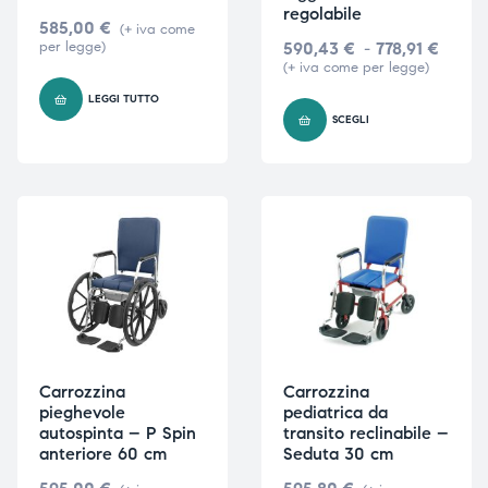
regolabile
585,00
€
(+ iva come
per legge)
590,43
€
-
778,91
€
(+ iva come per legge)
LEGGI TUTTO
SCEGLI
Carrozzina
Carrozzina
pieghevole
pediatrica da
autospinta – P Spin
transito reclinabile –
anteriore 60 cm
Seduta 30 cm