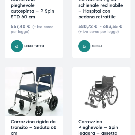
pieghevole
schienale reclinabile
autospinta – P Spin
– Hospital con
STD 60 cm
pedana retrattile
557,40
€
580,72
€
-
683,55
€
(+ iva come
per legge)
(+ iva come per legge)
LEGGI TUTTO
SCEGLI
Carrozzina rigida da
Carrozzina
transito – Seduta 60
Pieghevole – Spin
cm
leggera – assetto