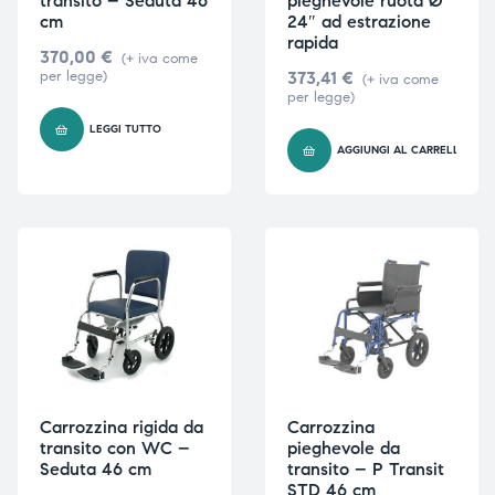
transito – Seduta 46
pieghevole ruota Ø
cm
24″ ad estrazione
rapida
370,00
€
(+ iva come
per legge)
373,41
€
(+ iva come
per legge)
LEGGI TUTTO
AGGIUNGI AL CARRELLO
Carrozzina rigida da
Carrozzina
transito con WC –
pieghevole da
Seduta 46 cm
transito – P Transit
STD 46 cm