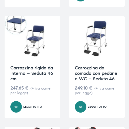
ubito
ubito
Carrozzina rigida da
Carrozzina da
interno – Seduta 46
comodo con pedane
cm
e WC – Seduta 46
247,65
€
249,10
€
(+ iva come
(+ iva come
per legge)
per legge)
LEGGI TUTTO
LEGGI TUTTO