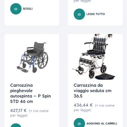
per legge)
SCEGLI
LEGGI TUTTO
Carrozzina
Carrozzina da
pieghevole
viaggio seduta cm
autospinta – P Spin
36,5
STD 46 cm
436,44
€
(+ iva come
427,17
€
per legge)
(+ iva come
per legge)
AGGIUNGI AL CARRELLO