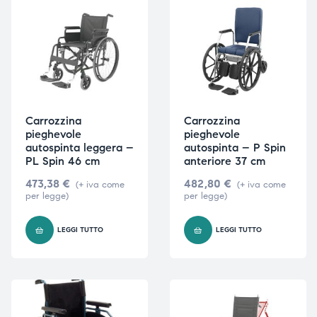
Carrozzina
Carrozzina
pieghevole
pieghevole
autospinta leggera –
autospinta – P Spin
PL Spin 46 cm
anteriore 37 cm
473,38
€
482,80
€
(+ iva come
(+ iva come
per legge)
per legge)
LEGGI TUTTO
LEGGI TUTTO