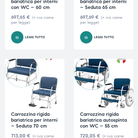
bariatrica per interni
bariatrica per interni
con WC – 60 cm
– Seduta 65 cm
697,65
€
697,69
€
(+ iva come
(+ iva come
per legge)
per legge)
LEGGI TUTTO
LEGGI TUTTO
Carrozzina rigida
Carrozzina rigida
bariatrica per interni
bariatrica autospinta
– Seduta 70 cm
con WC – 55 cm
713,00
€
720,05
€
(+ iva come
(+ iva come