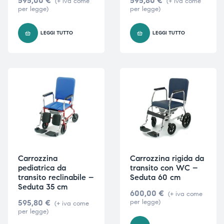
595,00
€
595,80
€
(+ iva come
(+ iva come
per legge)
per legge)
LEGGI TUTTO
LEGGI TUTTO
Carrozzina
Carrozzina rigida da
pediatrica da
transito con WC –
transito reclinabile –
Seduta 60 cm
Seduta 35 cm
600,00
€
(+ iva come
595,80
€
per legge)
(+ iva come
per legge)