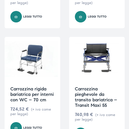
per legge)
per legge)
LEGGI TUTTO
LEGGI TUTTO
Carrozzina rigida
Carrozzina
bariatrica per interni
pieghevole da
con WC – 70 cm
transito bariatrica –
Transit Maxi 55
724,52
€
(+ iva come
per legge)
740,98
€
(+ iva come
per legge)
LEGGI TUTTO