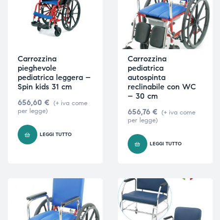
Carrozzina
Carrozzina
pieghevole
pediatrica
pediatrica leggera –
autospinta
Spin kids 31 cm
reclinabile con WC
– 30 cm
656,60
€
(+ iva come
per legge)
656,76
€
(+ iva come
per legge)
LEGGI TUTTO
LEGGI TUTTO