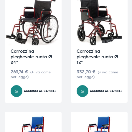
Carrozzina
Carrozzina
pieghevole ruota Ø
pieghevole ruota Ø
24″
12″
269,74
€
332,70
€
(+ iva come
(+ iva come
per legge)
per legge)
AGGIUNGI AL CARRELLO
AGGIUNGI AL CARRELLO