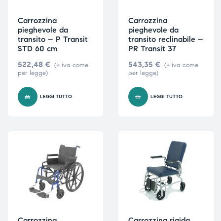
Carrozzina
Carrozzina
pieghevole da
pieghevole da
transito – P Transit
transito reclinabile –
STD 60 cm
PR Transit 37
522,48
€
543,35
€
(+ iva come
(+ iva come
per legge)
per legge)
LEGGI TUTTO
LEGGI TUTTO
Carrozzina
Carrozzina rigida