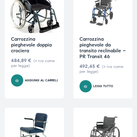
Carrozzina
Carrozzina
pieghevole doppia
pieghevole da
crociera
transito reclinabile –
PR Transit 46
484,89
€
(+ iva come
per legge)
492,45
€
(+ iva come
per legge)
AGGIUNGI AL CARRELLO
LEGGI TUTTO