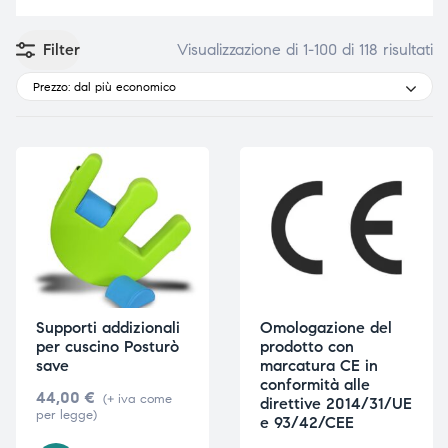
Filter
Visualizzazione di 1-100 di 118 risultati
Prezzo: dal più economico
e
e
emi di
emi di
i
i
Supporti addizionali
Omologazione del
per cuscino Posturò
prodotto con
save
marcatura CE in
conformità alle
44,00
€
(+ iva come
direttive 2014/31/UE
per legge)
e 93/42/CEE