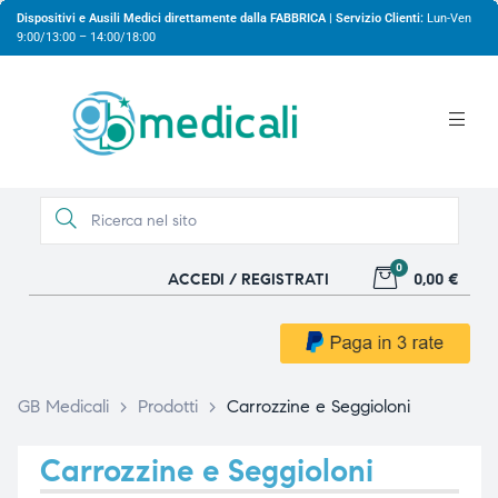
Dispositivi e Ausili Medici direttamente dalla FABBRICA | Servizio Clienti:
Lun-Ven
9:00/13:00 – 14:00/18:00
0
ACCEDI / REGISTRATI
0,00 €
gio
gio
GB Medicali
>
Prodotti
>
Carrozzine e Seggioloni
Carrozzine e Seggioloni