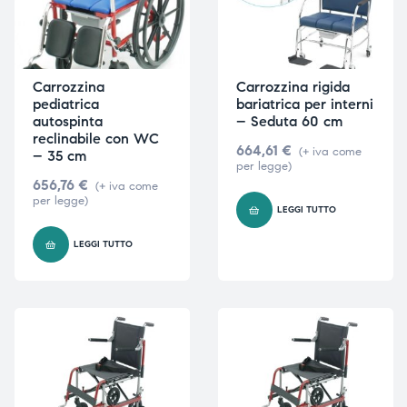
Carrozzina
Carrozzina rigida
pediatrica
bariatrica per interni
autospinta
– Seduta 60 cm
reclinabile con WC
664,61
€
(+ iva come
– 35 cm
per legge)
656,76
€
(+ iva come
per legge)
LEGGI TUTTO
LEGGI TUTTO