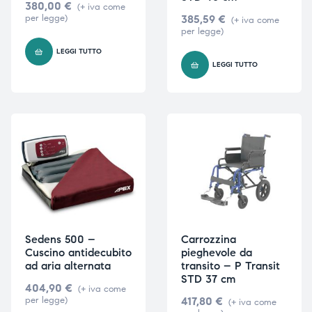
380,00
€
(+ iva come
per legge)
385,59
€
(+ iva come
per legge)
LEGGI TUTTO
LEGGI TUTTO
Sedens 500 –
Carrozzina
Cuscino antidecubito
pieghevole da
ad aria alternata
transito – P Transit
STD 37 cm
404,90
€
(+ iva come
per legge)
417,80
€
(+ iva come