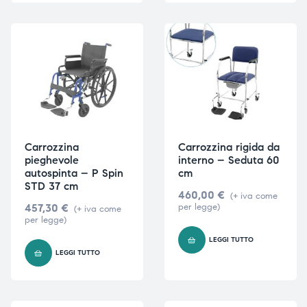
Carrozzina
Carrozzina rigida da
pieghevole
interno – Seduta 60
autospinta – P Spin
cm
STD 37 cm
460,00
€
(+ iva come
457,30
€
per legge)
(+ iva come
per legge)
LEGGI TUTTO
LEGGI TUTTO