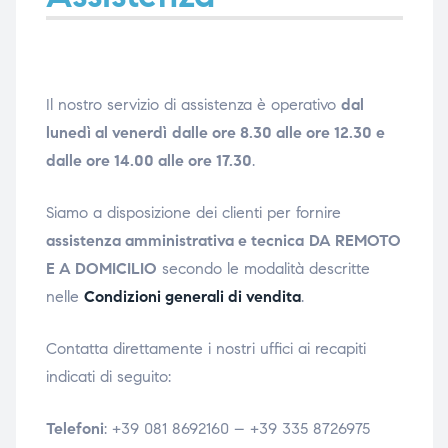
e
e
Il nostro servizio di assistenza è operativo
dal
lunedì al venerdì
dalle ore 8.30 alle ore 12.30 e
dalle ore 14.00 alle ore 17.30
.
emi di
emi di
Siamo a disposizione dei clienti per fornire
assistenza amministrativa e tecnica
DA REMOTO
i
i
E A DOMICILIO
secondo le modalità descritte
nelle
Condizioni generali di vendita
.
Contatta direttamente i nostri uffici ai recapiti
indicati di seguito:
Telefoni
: +39 081 8692160 – +39 335 8726975