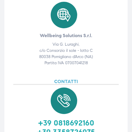
ubito
ubito
Wellbeing Solutions S.r.l.
Via G. Luraghi,
c/o Consorzio il sole - lotto C
80038 Pomigliano d'Arco (NA)
Partita IVA 07007041218
CONTATTI
+39 0818692160
+39 3358726975