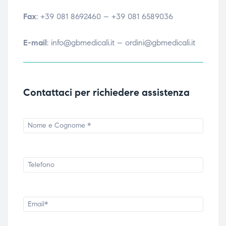
Fax
: +39 081 8692460 – +39 081 6589036
i,
i,
E-mail
: info@gbmedicali.it – ordini@gbmedicali.it
Contattaci per richiedere assistenza