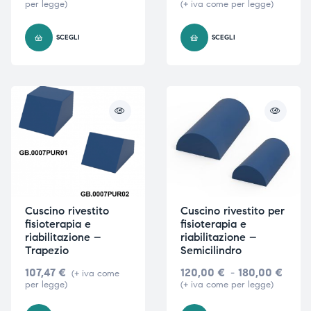
per legge)
(+ iva come per legge)
triche
triche
SCEGLI
SCEGLI
triche
triche
he
he
he
he
Cuscino rivestito
Cuscino rivestito per
apia e
apia e
fisioterapia e
fisioterapia e
riabilitazione –
riabilitazione –
Trapezio
Semicilindro
107,47
€
120,00
€
-
180,00
€
(+ iva come
per legge)
(+ iva come per legge)