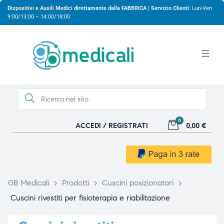
Dispositivi e Ausili Medici direttamente dalla FABBRICA | Servizio Clienti:
Lun-Ven
9:00/13:00 – 14:00/18:00
0
ACCEDI / REGISTRATI
0,00 €
gio
gio
GB Medicali
>
Prodotti
>
Cuscini posizionatori
>
Cuscini rivestiti per fisioterapia e riabilitazione