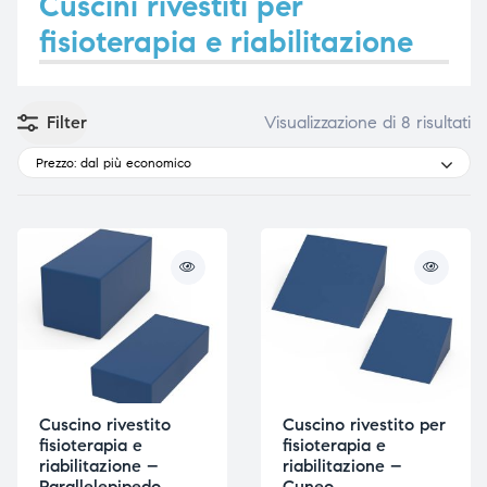
Cuscini rivestiti per
fisioterapia e riabilitazione
e
e
Filter
Visualizzazione di 8 risultati
Prezzo: dal più economico
emi di
emi di
i
i
Cuscino rivestito
Cuscino rivestito per
fisioterapia e
fisioterapia e
riabilitazione –
riabilitazione –
Parallelepipedo
Cuneo