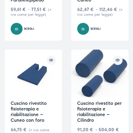
59,61
€
-
77,51
€
62,47
€
-
112,46
€
(+
(+
iva come per legge)
iva come per legge)
i,
i,
SCEGLI
SCEGLI
Cuscino rivestito
Cuscino rivestito per
fisioterapia e
fisioterapia e
riabilitazione –
riabilitazione –
Cuneo con foro
Cilindro
66,75
€
91,20
€
-
504,00
€
(+ iva come