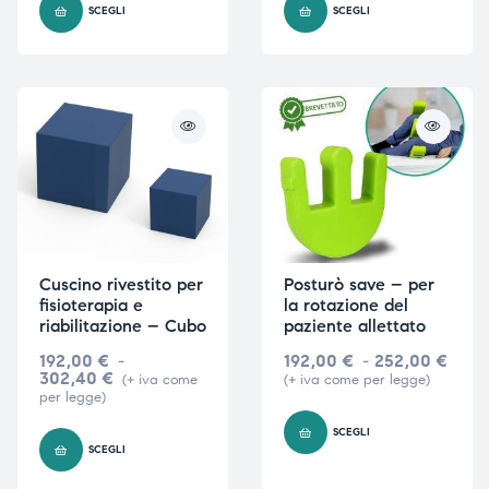
SCEGLI
SCEGLI
ubito
ubito
Cuscino rivestito per
Posturò save – per
fisioterapia e
la rotazione del
riabilitazione – Cubo
paziente allettato
192,00
€
-
192,00
€
-
252,00
€
302,40
€
(+ iva come
(+ iva come per legge)
per legge)
SCEGLI
SCEGLI