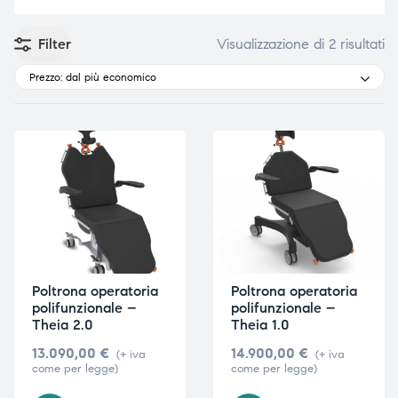
Filter
Visualizzazione di 2 risultati
Prezzo: dal più economico
e
e
emi di
emi di
i
i
Poltrona operatoria
Poltrona operatoria
polifunzionale –
polifunzionale –
Theia 2.0
Theia 1.0
13.090,00
€
14.900,00
€
(+ iva
(+ iva
come per legge)
come per legge)