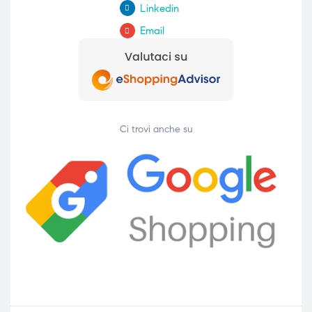
Linkedin
ubito
ubito
Email
Ci trovi anche su