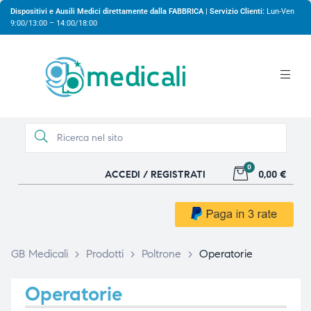
Dispositivi e Ausili Medici direttamente dalla FABBRICA | Servizio Clienti:
Lun-Ven
9:00/13:00 – 14:00/18:00
0
ACCEDI / REGISTRATI
0,00 €
gio
gio
GB Medicali
>
Prodotti
>
Poltrone
>
Operatorie
Operatorie