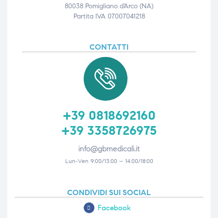
80038 Pomigliano d'Arco (NA)
triche
triche
Partita IVA 07007041218
triche
triche
CONTATTI
he
he
he
he
+39 0818692160
+39 3358726975
info@gbmedicali.it
apia e
apia e
Lun-Ven 9:00/13:00 – 14:00/18:00
CONDIVIDI SUI SOCIAL
Facebook