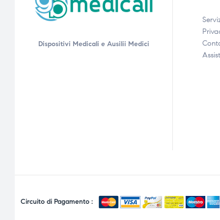
Serviz
Priva
i,
i,
Conta
Dispositivi Medicali e Ausilii Medici
Assis
Circuito di Pagamento :