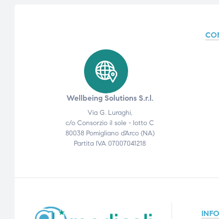
CO
e
e
emi di
emi di
Wellbeing Solutions S.r.l.
Via G. Luraghi,
c/o Consorzio il sole - lotto C
i
i
80038 Pomigliano d'Arco (NA)
Partita IVA 07007041218
INF