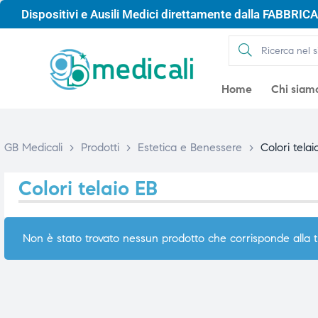
Dispositivi e Ausili Medici direttamente dalla FABBRICA 
Home
Chi siam
GB Medicali
>
Prodotti
>
Estetica e Benessere
>
Colori telai
Colori telaio EB
Non è stato trovato nessun prodotto che corrisponde alla t
gio
gio