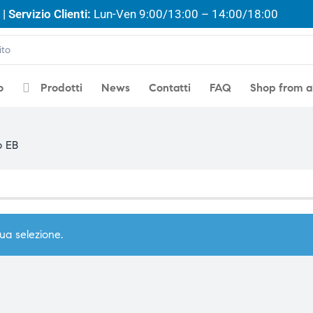
| Servizio Clienti:
Lun-Ven 9:00/13:00 – 14:00/18:00
o
Prodotti
News
Contatti
FAQ
Shop from 
o EB
ua selezione.