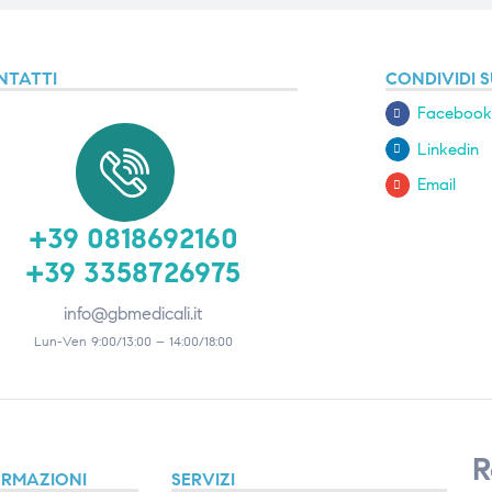
NTATTI
CONDIVIDI S
Facebook
Linkedin
Email
+39 0818692160
+39 3358726975
info@gbmedicali.it
Lun-Ven 9:00/13:00 – 14:00/18:00
R
ORMAZIONI
SERVIZI