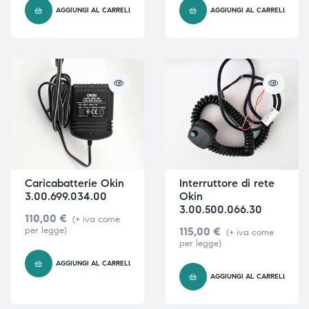
AGGIUNGI AL CARRELLO
AGGIUNGI AL CARRELLO
i,
i,
Caricabatterie Okin
Interruttore di rete
3.00.699.034.00
Okin
3.00.500.066.30
110,00
€
(+ iva come
per legge)
115,00
€
(+ iva come
per legge)
AGGIUNGI AL CARRELLO
AGGIUNGI AL CARRELLO