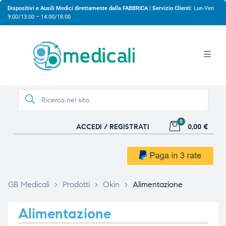
Dispositivi e Ausili Medici direttamente dalla FABBRICA | Servizio Clienti:
Lun-Ven
9:00/13:00 – 14:00/18:00
0
ACCEDI / REGISTRATI
0,00 €
gio
gio
GB Medicali
>
Prodotti
>
Okin
>
Alimentazione
Alimentazione