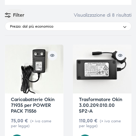
Filter
Visualizzazione di 8 risultati
Prezzo: dal più economico
e
e
emi di
emi di
i
i
Caricabatterie Okin
Trasformatore Okin
71935 per POWER
3.00.209.010.00
PACK 71556
SP2-A
75,00
€
110,00
€
(+ iva come
(+ iva come
per legge)
per legge)