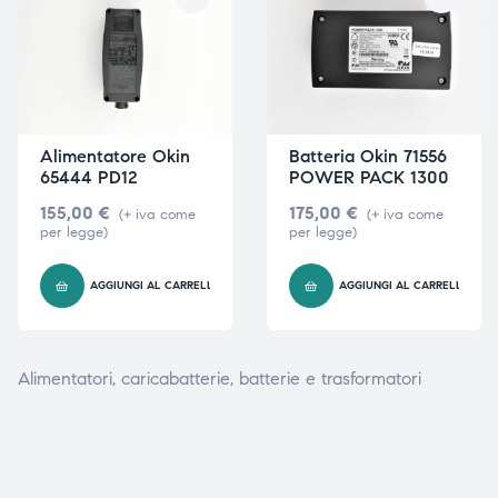
ubito
ubito
Alimentatore Okin
Batteria Okin 71556
65444 PD12
POWER PACK 1300
155,00
€
175,00
€
(+ iva come
(+ iva come
per legge)
per legge)
AGGIUNGI AL CARRELLO
AGGIUNGI AL CARRELLO
Alimentatori, caricabatterie, batterie e trasformatori