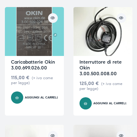
triche
triche
triche
triche
he
he
Caricabatterie Okin
Interruttore di rete
he
he
3.00.699.026.00
Okin
3.00.500.008.00
115,00
€
(+ iva come
per legge)
125,00
€
(+ iva come
per legge)
apia e
apia e
AGGIUNGI AL CARRELLO
AGGIUNGI AL CARRELLO