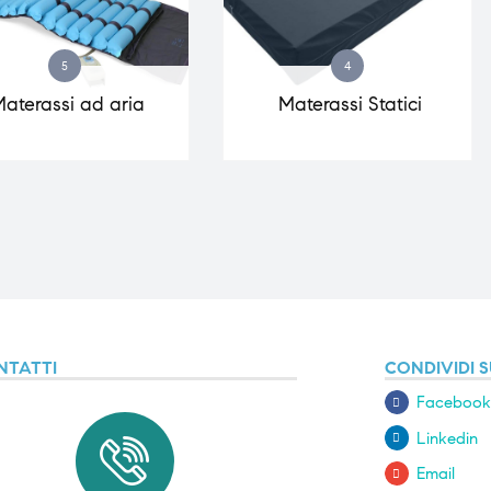
5
4
aterassi ad aria
Materassi Statici
NTATTI
CONDIVIDI S
Facebook
Linkedin
Email