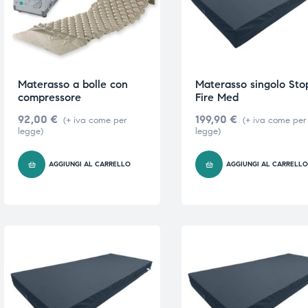
i,
i,
Materasso a bolle con
Materasso singolo Sto
compressore
Fire Med
92,00
€
199,90
€
(+ iva come per
(+ iva come per
legge)
legge)
AGGIUNGI AL CARRELLO
AGGIUNGI AL CARRELL