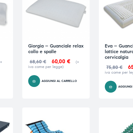
Giorgia – Guanciale relax
Eva – Guanci
collo e spalle
lattice natur
cervicalgia
60,00
€
68,60
€
(+
(+
6
iva come per legge)
75,80
€
iva come per le
O
AGGIUNGI AL CARRELLO
AGGIUNGI