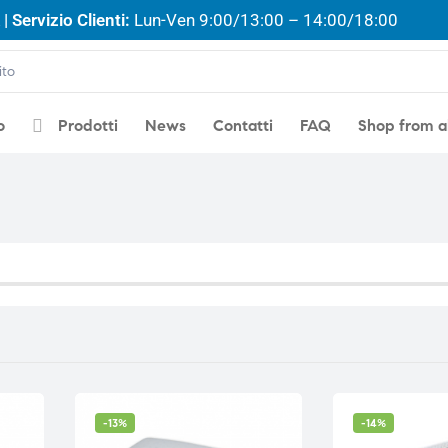
| Servizio Clienti:
Lun-Ven 9:00/13:00 – 14:00/18:00
o
Prodotti
News
Contatti
FAQ
Shop from 
-13%
-14%