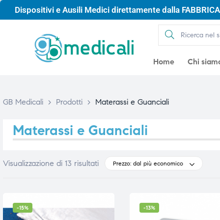
Dispositivi e Ausili Medici direttamente dalla FABBRICA 
Home
Chi siam
GB Medicali
>
Prodotti
>
Materassi e Guanciali
Materassi e Guanciali
Visualizzazione di 13 risultati
Prezzo: dal più economico
gio
gio
-15%
-13%