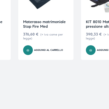
se
Materasso matrimoniale
KIT 8010 Mat
Stop Fire Med
pressione al
376,60
€
390,33
€
(+ iva come per
(+ 
legge)
legge)
O
AGGIUNGI AL CARRELLO
AGGIUNGI