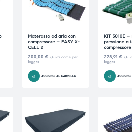
p
Materasso ad aria con
KIT 5010E – 
compressore – EASY X-
pressione al
CELL 2
compressore
200,00
€
228,91
€
(+ iva come per
(+ i
legge)
legge)
O
AGGIUNGI AL CARRELLO
AGGIUNGI