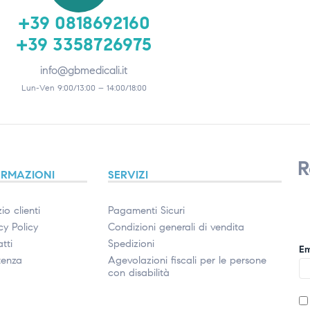
+39 0818692160
+39 3358726975
info@gbmedicali.it
Lun-Ven 9:00/13:00 – 14:00/18:00
R
ORMAZIONI
SERVIZI
io clienti
Pagamenti Sicuri
cy Policy
Condizioni generali di vendita
tti
Spedizioni
Em
tenza
Agevolazioni fiscali per le persone
con disabilità​