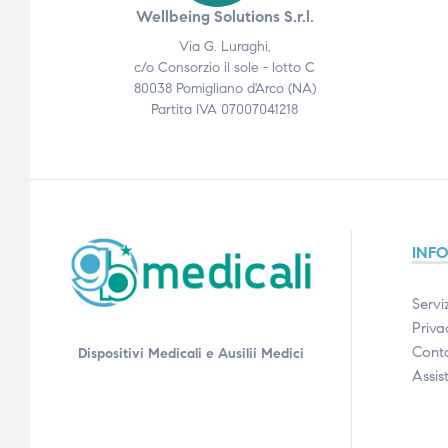
Wellbeing Solutions S.r.l.
Via G. Luraghi,
c/o Consorzio il sole - lotto C
80038 Pomigliano d'Arco (NA)
Partita IVA 07007041218
INF
Serviz
Priva
Conta
Dispositivi Medicali e Ausilii Medici
Assis