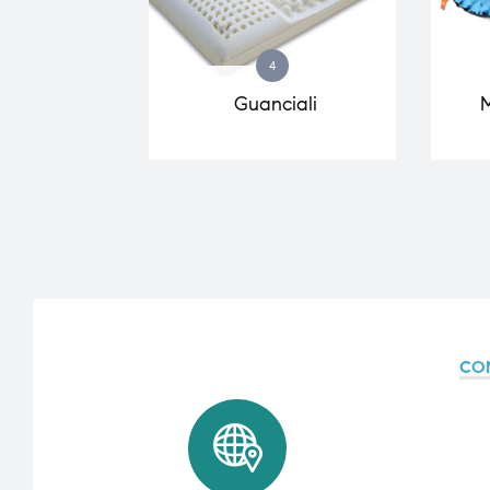
4
Guanciali
M
CO