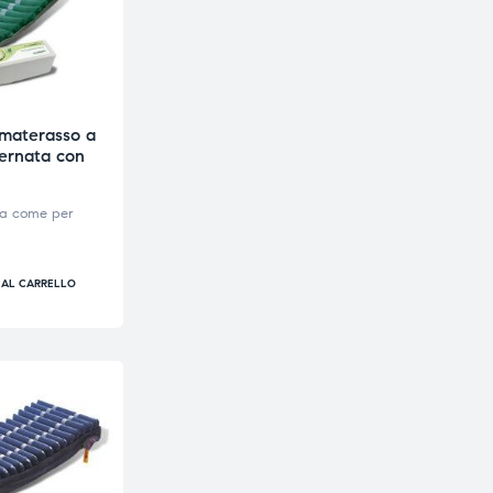
materasso a
ternata con
va come per
 AL CARRELLO