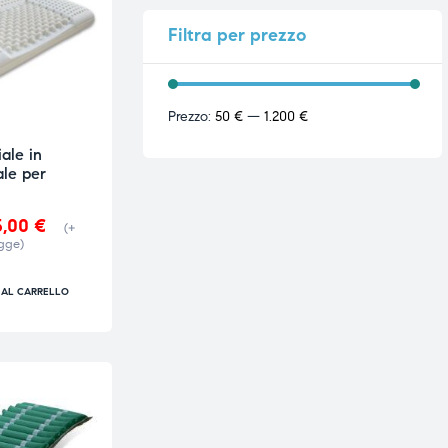
Filtra
per prezzo
Prezzo:
50 €
—
1.200 €
ale in
ale per
5,00
€
(+
gge)
 AL CARRELLO