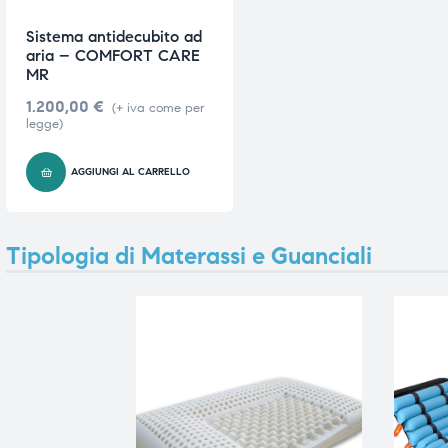
ubito
ubito
Sistema antidecubito ad
aria – COMFORT CARE
MR
1.200,00
€
(+ iva come per
legge)
AGGIUNGI AL CARRELLO
Tipologia di Materassi e Guanciali