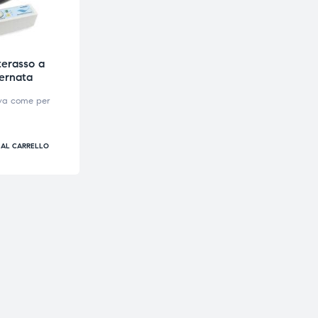
erasso a
ternata
iva come per
 AL CARRELLO