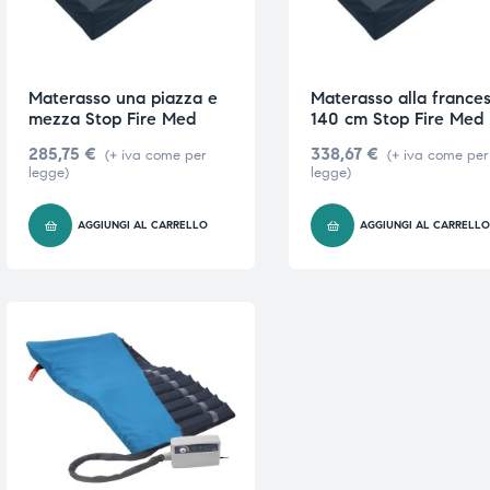
triche
triche
triche
triche
Materasso una piazza e
Materasso alla france
mezza Stop Fire Med
140 cm Stop Fire Med
285,75
€
338,67
€
(+ iva come per
(+ iva come per
legge)
legge)
he
he
AGGIUNGI AL CARRELLO
AGGIUNGI AL CARRELL
he
he
apia e
apia e