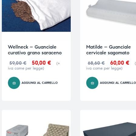
e
e
Wellneck – Guanciale
Matilde – Guanciale
curativo grano saraceno
cervicale sagomato
emi di
emi di
50,00
€
60,00
€
59,00
€
68,60
€
(+
iva come per legge)
iva come per legge)
i
i
AGGIUNGI AL CARRELLO
AGGIUNGI AL CARRELL