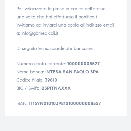
triche
triche
Per velocizzare la presa in carico dell’ordine,
una volta che hai effettuato il bonifico ti
triche
triche
invitiamo ad inviarci una copia all’indirizzo email
a: info@gbmedicali.it
Di seguito le ns. coordinate bancarie:
he
he
he
he
Numero conto corrente:
100000008527
Nome banca:
INTESA SAN PAOLO SPA
Codice filiale:
39810
BIC / Swift:
IBSPITNAXXX
apia e
apia e
IBAN:
IT16YN0101039810100000008527