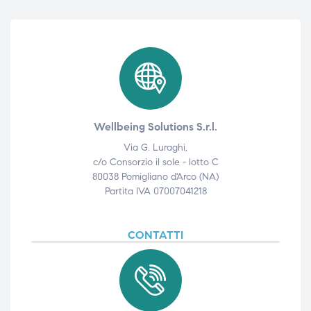
ubito
ubito
Wellbeing Solutions S.r.l.
Via G. Luraghi,
c/o Consorzio il sole - lotto C
80038 Pomigliano d'Arco (NA)
Partita IVA 07007041218
CONTATTI