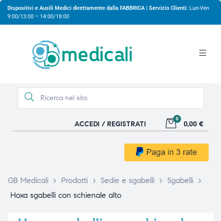
Dispositivi e Ausili Medici direttamente dalla FABBRICA | Servizio Clienti:
Lun-Ven
9:00/13:00 – 14:00/18:00
0
ACCEDI / REGISTRATI
0,00 €
gio
gio
GB Medicali
>
Prodotti
>
Sedie e sgabelli
>
Sgabelli
>
Hoxa sgabelli con schienale alto