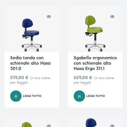
ubito
ubito
Sedia tonda con
Sgabello ergonomico
schienale alto Hoxa
con schienale alto
301.0
Hoxa Ergo 311.1
579,00
€
629,00
€
(+ iva come
(+ iva come
per legge)
per legge)
LEGGI TUTTO
LEGGI TUTTO