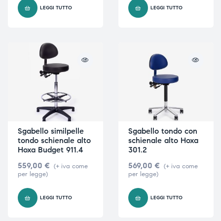
LEGGI TUTTO
LEGGI TUTTO
triche
triche
triche
triche
he
he
he
he
Sgabello similpelle
Sgabello tondo con
tondo schienale alto
schienale alto Hoxa
Hoxa Budget 911.4
301.2
apia e
apia e
559,00
€
569,00
€
(+ iva come
(+ iva come
per legge)
per legge)
LEGGI TUTTO
LEGGI TUTTO