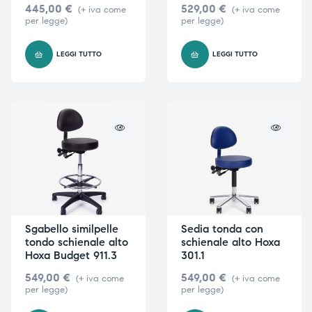
445,00
€
529,00
€
(+ iva come
(+ iva come
per legge)
per legge)
i,
i,
LEGGI TUTTO
LEGGI TUTTO
Sgabello similpelle
Sedia tonda con
tondo schienale alto
schienale alto Hoxa
Hoxa Budget 911.3
301.1
549,00
€
549,00
€
(+ iva come
(+ iva come
per legge)
per legge)