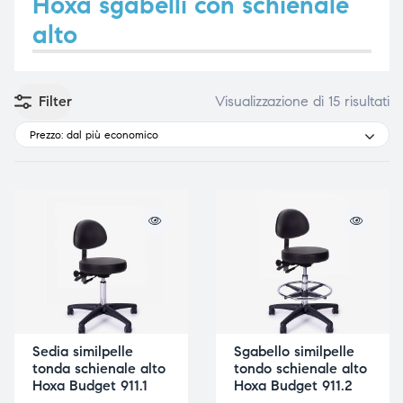
Hoxa sgabelli con schienale
alto
e
e
Filter
Visualizzazione di 15 risultati
Prezzo: dal più economico
emi di
emi di
i
i
Sedia similpelle
Sgabello similpelle
tonda schienale alto
tondo schienale alto
Hoxa Budget 911.1
Hoxa Budget 911.2