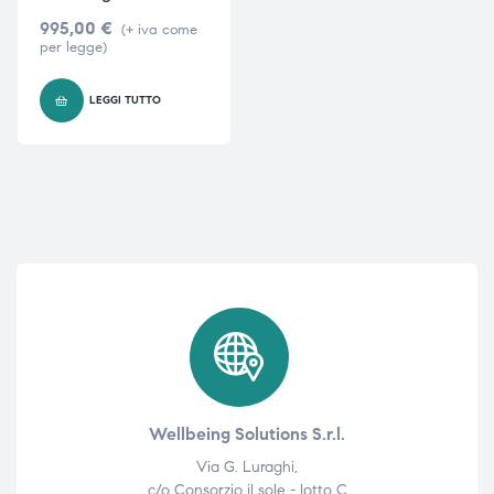
995,00
€
(+ iva come
per legge)
LEGGI TUTTO
Wellbeing Solutions S.r.l.
Via G. Luraghi,
c/o Consorzio il sole - lotto C