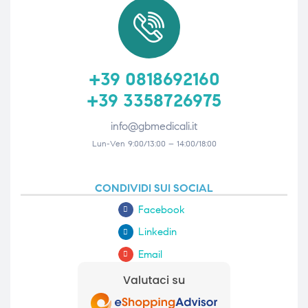
ubito
ubito
+39 0818692160
+39 3358726975
info@gbmedicali.it
Lun-Ven 9:00/13:00 – 14:00/18:00
CONDIVIDI SUI SOCIAL
Facebook
Linkedin
Email