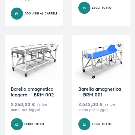
LEGGI TUTTO
AGGIUNGI AL CARRELLO
i,
i,
Barella amagnetica
Barella amagnetica
leggera – BRM 002
– BRM 001
2.250,00
€
2.642,00
€
(+ iva
(+ iva
come per legge)
come per legge)
LEGGI TUTTO
LEGGI TUTTO