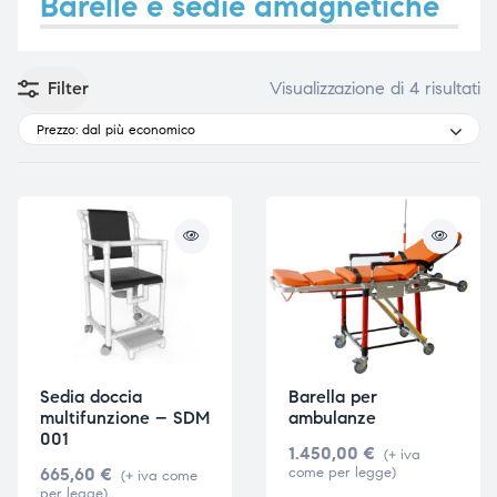
Barelle e sedie amagnetiche
Filter
Visualizzazione di 4 risultati
e
e
Prezzo: dal più economico
emi di
emi di
i
i
Sedia doccia
Barella per
multifunzione – SDM
ambulanze
001
1.450,00
€
(+ iva
665,60
€
come per legge)
(+ iva come
per legge)