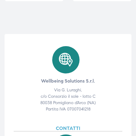
triche
triche
triche
triche
he
he
he
he
Wellbeing Solutions S.r.l.
Via G. Luraghi,
apia e
apia e
c/o Consorzio il sole - lotto C
80038 Pomigliano d'Arco (NA)
Partita IVA 07007041218
CONTATTI