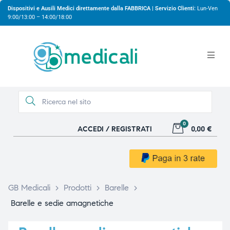
Dispositivi e Ausili Medici direttamente dalla FABBRICA | Servizio Clienti:
Lun-Ven
9:00/13:00 – 14:00/18:00
0
ACCEDI / REGISTRATI
0,00 €
gio
gio
GB Medicali
>
Prodotti
>
Barelle
>
Barelle e sedie amagnetiche