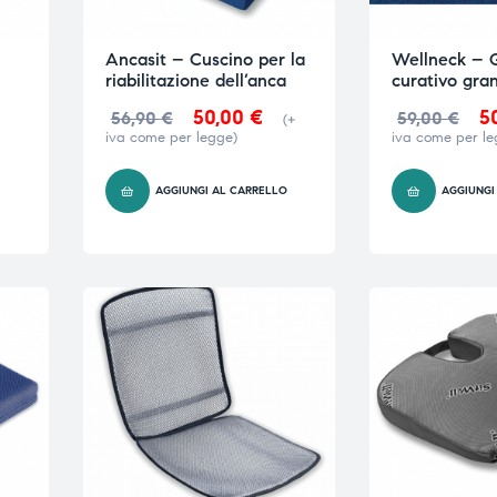
Ancasit – Cuscino per la
Wellneck – 
riabilitazione dell’anca
curativo gra
50,00
€
5
56,90
€
59,00
€
(+
iva come per legge)
iva come per le
AGGIUNGI AL CARRELLO
AGGIUNGI
O