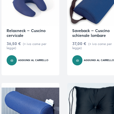
i,
i,
Relaxneck – Cuscino
Saveback – Cuscino
cervicale
schienale lombare
36,50
€
37,00
€
(+ iva come per
(+ iva come per
legge)
legge)
AGGIUNGI AL CARRELLO
AGGIUNGI AL CARRELL