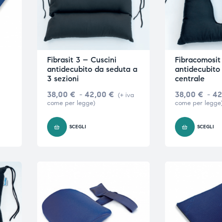
Fibrasit 3 – Cuscini
Fibracomosit
antidecubito da seduta a
antidecubito
3 sezioni
centrale
38,00
€
-
42,00
€
38,00
€
-
42
(+ iva
come per legge)
come per legge
O
SCEGLI
SCEGLI