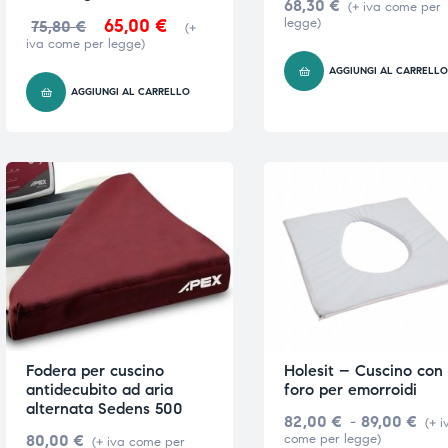
68,30
€
(+ iva come per
65,00
€
legge)
75,80
€
(+
iva come per legge)
AGGIUNGI AL CARRELL
AGGIUNGI AL CARRELLO
Fodera per cuscino
Holesit – Cuscino con
antidecubito ad aria
foro per emorroidi
alternata Sedens 500
82,00
€
-
89,00
€
(+ i
80,00
€
come per legge)
(+ iva come per