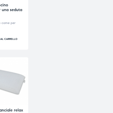
scino
r una seduta
a come per
 AL CARRELLO
anciale relax