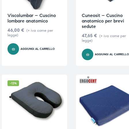
ubito
ubito
Viscolumbar – Cuscino
Cuneosit – Cuscino
lombare anatomico
anatomico per brevi
sedute
46,00
€
(+ iva come per
legge)
47,65
€
(+ iva come per
legge)
AGGIUNGI AL CARRELLO
AGGIUNGI AL CARRELL
-13%