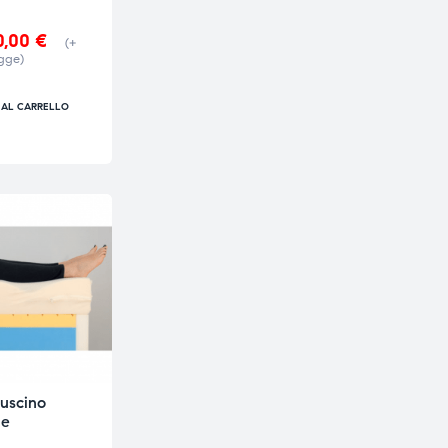
0,00
€
(+
gge)
 AL CARRELLO
uscino
 e