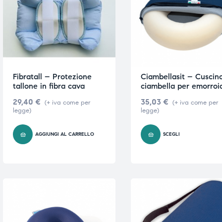
e
e
Fibratall – Protezione
Ciambellasit – Cuscin
tallone in fibra cava
ciambella per emorroi
emi di
emi di
29,40
€
35,03
€
(+ iva come per
(+ iva come per
legge)
legge)
i
i
AGGIUNGI AL CARRELLO
SCEGLI