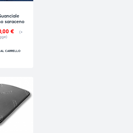
Guanciale
no saraceno
0,00
€
(+
gge)
 AL CARRELLO