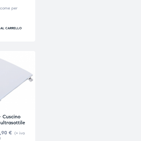
 come per
 AL CARRELLO
– Cuscino
ultrasottile
,90
€
(+ iva
)