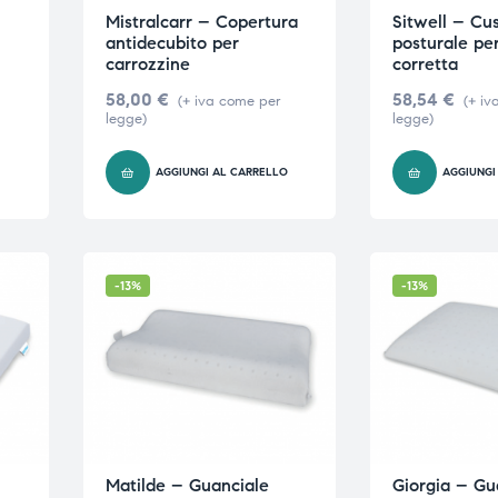
Mistralcarr – Copertura
Sitwell – Cu
antidecubito per
posturale pe
carrozzine
corretta
58,00
€
58,54
€
(+ iva come per
(+ iv
legge)
legge)
O
AGGIUNGI AL CARRELLO
AGGIUNGI
-13%
-13%
Matilde – Guanciale
Giorgia – Gu