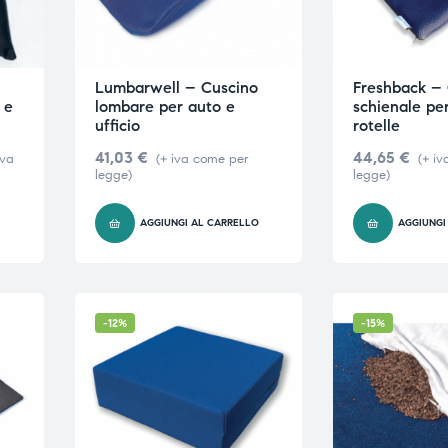
Lumbarwell – Cuscino
Freshback –
 e
lombare per auto e
schienale pe
ufficio
rotelle
41,03
€
44,65
€
iva
(+ iva come per
(+ i
legge)
legge)
AGGIUNGI AL CARRELLO
AGGIUNGI
-12%
-15%