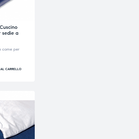
 Cuscino
r sedie a
va come per
 AL CARRELLO