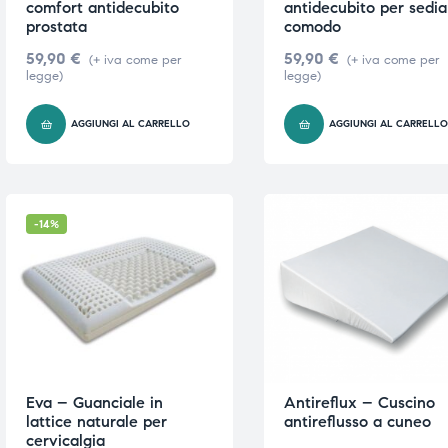
comfort antidecubito
antidecubito per sedia
prostata
comodo
59,90
€
59,90
€
(+ iva come per
(+ iva come per
legge)
legge)
AGGIUNGI AL CARRELLO
AGGIUNGI AL CARRELL
-14%
Eva – Guanciale in
Antireflux – Cuscino
lattice naturale per
antireflusso a cuneo
cervicalgia