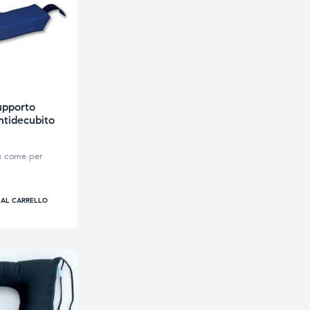
upporto
ntidecubito
a come per
 AL CARRELLO