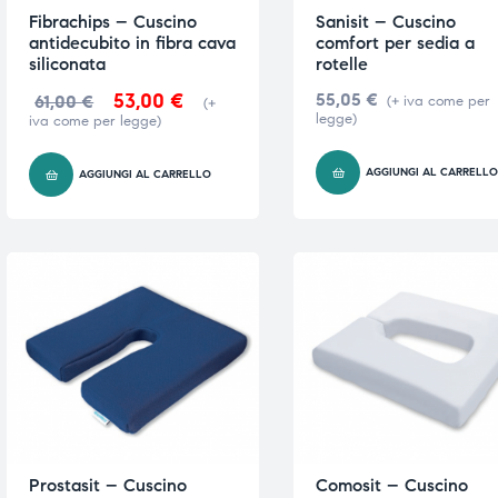
Fibrachips – Cuscino
Sanisit – Cuscino
antidecubito in fibra cava
comfort per sedia a
siliconata
rotelle
53,00
€
55,05
€
61,00
€
(+ iva come per
(+
legge)
iva come per legge)
AGGIUNGI AL CARRELL
AGGIUNGI AL CARRELLO
Prostasit – Cuscino
Comosit – Cuscino