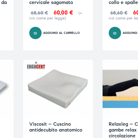
 da
cervicale sagomato
collo e spalle
60,00
€
6
68,60
€
68,60
€
(+
iva come per legge)
iva come per le
AGGIUNGI AL CARRELLO
AGGIUNGI
O
Viscosit – Cuscino
Relaxleg – C
antidecubito anatomico
gambe relax
circolazione