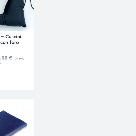
 – Cuscini
 con foro
,00
€
(+ iva
)