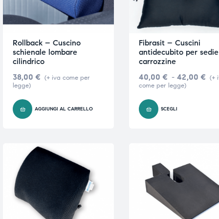
triche
triche
triche
triche
Rollback – Cuscino
Fibrasit – Cuscini
schienale lombare
antidecubito per sedie
cilindrico
carrozzine
38,00
€
40,00
€
-
42,00
€
(+ iva come per
(+ 
he
he
legge)
come per legge)
he
he
AGGIUNGI AL CARRELLO
SCEGLI
apia e
apia e