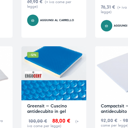
69,90
€
(+ iva come per
legge)
76,31
€
(+ iva
legge)
O
AGGIUNGI AL CARRELLO
AGGIUNGI
-12%
Greensit – Cuscino
Compactsit 
antidecubito in gel
antidecubito 
88,00
€
92,00
€
-
98
100,00
€
va
(+
come per legge
iva come per legge)