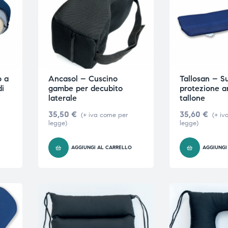
o a
Ancasol – Cuscino
Tallosan – S
di
gambe per decubito
protezione a
laterale
tallone
35,50
€
35,60
€
(+ iva come per
(+ iv
legge)
legge)
AGGIUNGI AL CARRELLO
AGGIUNGI