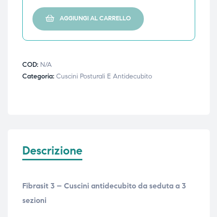
ubito
ubito
AGGIUNGI AL CARRELLO
COD:
N/A
Categoria:
Cuscini Posturali E Antidecubito
Descrizione
Fibrasit 3 – Cuscini antidecubito da seduta a 3
sezioni