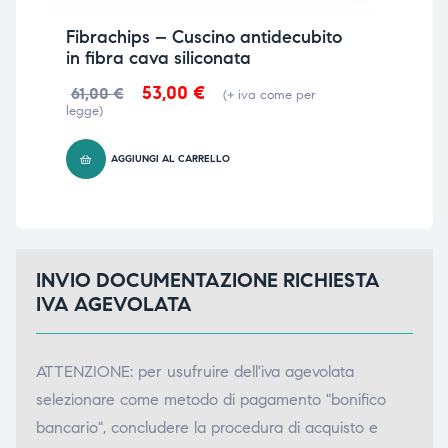
Fibrachips – Cuscino antidecubito
Fib
in fibra cava siliconata
fib
53,00
€
29
61,00
€
(+ iva come per
legge)
AGGIUNGI AL CARRELLO
INVIO DOCUMENTAZIONE RICHIESTA
IVA AGEVOLATA
ATTENZIONE: per usufruire dell'iva agevolata
selezionare come metodo di pagamento "bonifico
bancario", concludere la procedura di acquisto e