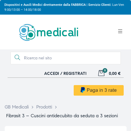
Dispositivi e Ausili Medici direttamente dalla FABBRICA | Servizio Clienti:
Lun-Ven
9:00/13:00 – 14:00/18:00
0
ACCEDI / REGISTRATI
0,00 €
gio
gio
GB Medicali
>
Prodotti
>
Fibrasit 3 – Cuscini antidecubito da seduta a 3 sezioni