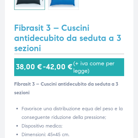
i,
i,
Fibrasit 3 – Cuscini
antidecubito da seduta a 3
sezioni
(+ iva come per
38,00
€
-
42,00
€
legge)
Fibrasit 3 – Cuscini antidecubito da seduta a 3
sezioni
Favorisce una distribuzione equa del peso e la
conseguente riduzione della pressione;
Dispositivo medico;
Dimensioni: 45×45 cm.