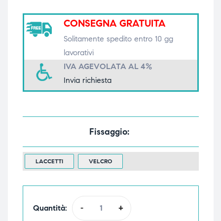
triche
triche
CONSEGNA GRATUITA
triche
triche
Solitamente spedito entro 10 gg
lavorativi
IVA AGEVOLATA AL 4%
Invia richiesta
he
he
he
he
Fissaggio
apia e
apia e
LACCETTI
VELCRO
Quantità:
-
+