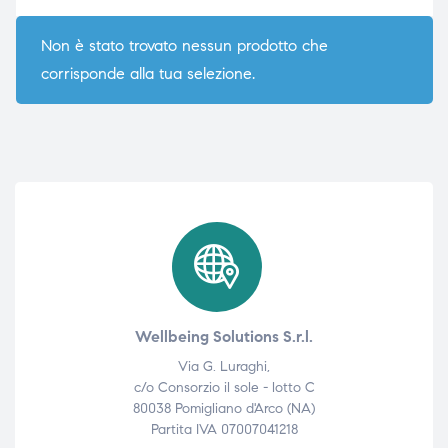
Non è stato trovato nessun prodotto che
corrisponde alla tua selezione.
e
e
emi di
emi di
i
i
Wellbeing Solutions S.r.l.
Via G. Luraghi,
c/o Consorzio il sole - lotto C
80038 Pomigliano d'Arco (NA)
Partita IVA 07007041218