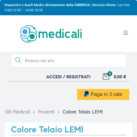
Dispositivi e Ausili Medici direttamente dalla FABBRICA | Servizio Clienti:
Lun-Ven
9:00/13:00 – 14:00/18:00
0
ACCEDI / REGISTRATI
0,00 €
gio
gio
GB Medicali
>
Prodotti
>
Colore Telaio LEMI
Colore Telaio LEMI