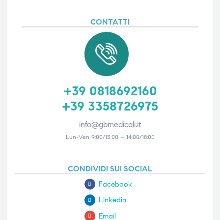
CONTATTI
i,
i,
+39 0818692160
+39 3358726975
info@gbmedicali.it
Lun-Ven 9:00/13:00 – 14:00/18:00
CONDIVIDI SUI SOCIAL
Facebook
Linkedin
Email