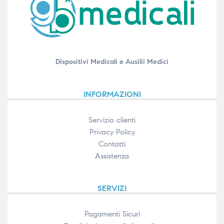
ubito
ubito
Dispositivi Medicali e Ausilii Medici
INFORMAZIONI
Servizio clienti
Privacy Policy
Contatti
Assistenza
SERVIZI
Pagamenti Sicuri