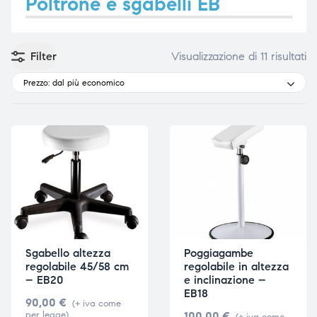
Poltrone e sgabelli EB
Filter
Visualizzazione di 11 risultati
e
e
Prezzo: dal più economico
emi di
emi di
i
i
Sgabello altezza
Poggiagambe
regolabile 45/58 cm
regolabile in altezza
– EB20
e inclinazione –
EB18
90,00
€
(+ iva come
per legge)
100,00
€
(+ iva come