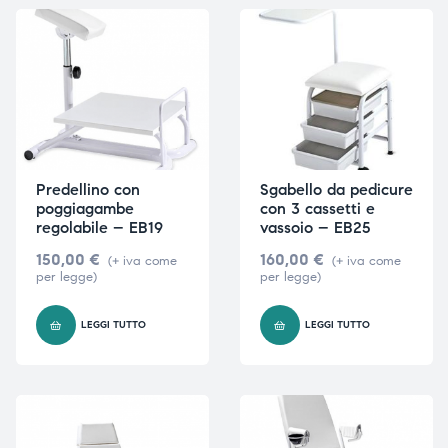
ubito
ubito
Predellino con
Sgabello da pedicure
poggiagambe
con 3 cassetti e
regolabile – EB19
vassoio – EB25
150,00
€
160,00
€
(+ iva come
(+ iva come
per legge)
per legge)
LEGGI TUTTO
LEGGI TUTTO