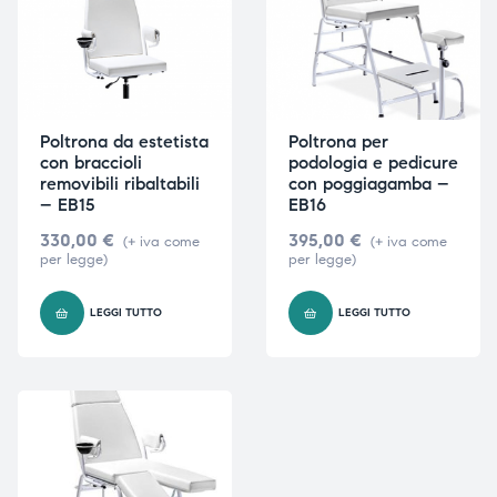
Poltrona da estetista
Poltrona per
con braccioli
podologia e pedicure
removibili ribaltabili
con poggiagamba –
– EB15
EB16
330,00
€
395,00
€
(+ iva come
(+ iva come
per legge)
per legge)
LEGGI TUTTO
LEGGI TUTTO