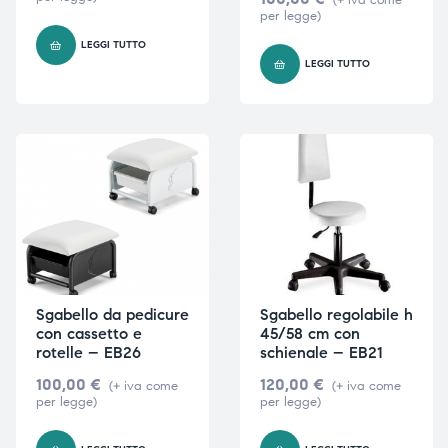
per legge)
LEGGI TUTTO
LEGGI TUTTO
i,
i,
Sgabello da pedicure
Sgabello regolabile h
con cassetto e
45/58 cm con
rotelle – EB26
schienale – EB21
100,00
€
120,00
€
(+ iva come
(+ iva come
per legge)
per legge)