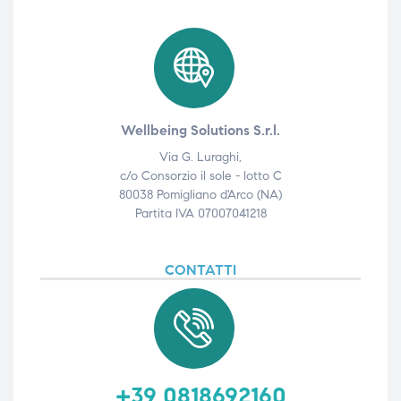
Wellbeing Solutions S.r.l.
Via G. Luraghi,
c/o Consorzio il sole - lotto C
80038 Pomigliano d'Arco (NA)
Partita IVA 07007041218
CONTATTI
+39 0818692160