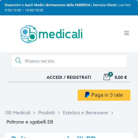
Dispositivi e Ausili Medici direttamente dalla FABBRICA | Servizio Clienti:
Lun-Ven
9:00/13:00 – 14:00/18:00
0
ACCEDI / REGISTRATI
0,00 €
gio
gio
GB Medicali
>
Prodotti
>
Estetica e Benessere
>
Poltrone e sgabelli EB