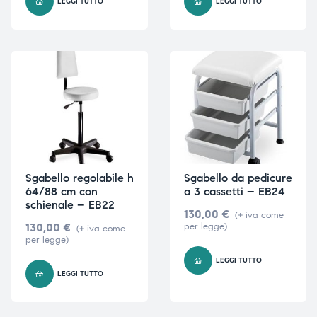
LEGGI TUTTO
LEGGI TUTTO
triche
triche
triche
triche
he
he
he
he
Sgabello regolabile h
Sgabello da pedicure
64/88 cm con
a 3 cassetti – EB24
schienale – EB22
130,00
€
(+ iva come
apia e
apia e
130,00
€
per legge)
(+ iva come
per legge)
LEGGI TUTTO
LEGGI TUTTO