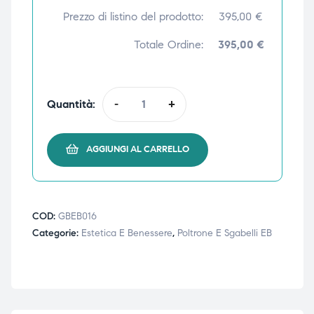
Prezzo di listino del prodotto:
395,00
€
ubito
ubito
Totale Ordine:
395,00 €
Quantità:
-
+
AGGIUNGI AL CARRELLO
COD:
GBEB016
Categorie:
Estetica E Benessere
,
Poltrone E Sgabelli EB