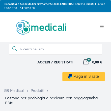
Dispositivi e Ausili Medici direttamente dalla FABBRICA | Servizio Clienti:
Lun-Ven
9:00/13:00 – 14:00/18:00
0
ACCEDI / REGISTRATI
0,00 €
gio
gio
GB Medicali
>
Prodotti
>
Poltrona per podologia e pedicure con poggiagamba –
EB16