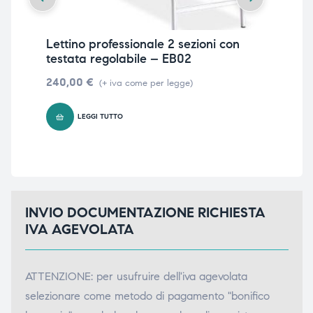
Lettino professionale 2 sezioni con
Pre
testata regolabile – EB02
EB
240,00
€
19
(+ iva come per legge)
LEGGI TUTTO
INVIO DOCUMENTAZIONE RICHIESTA
IVA AGEVOLATA
ATTENZIONE: per usufruire dell'iva agevolata
selezionare come metodo di pagamento "bonifico