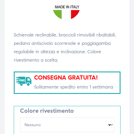
triche
triche
triche
triche
Schienale reclinabile, braccioli rimovibili ribaltabili,
pedana antiscivolo scorrevole e poggiagamba
he
he
regolabile in altezza e inclinazione. Colore
rivestimento a scelta.
he
he
CONSEGNA GRATUITA!
Solitamente spedito entro 1 settimana
apia e
apia e
Colore rivestimento