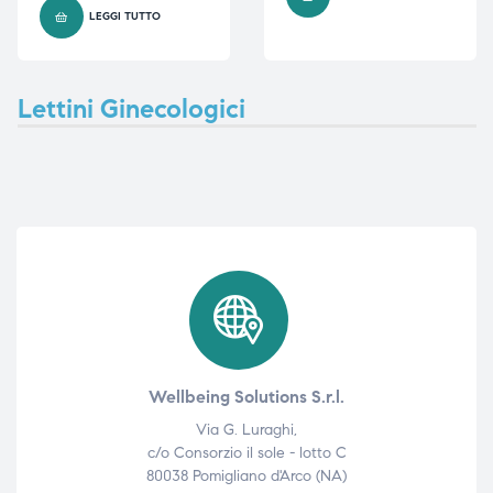
LEGGI TUTTO
i,
i,
Lettini Ginecologici
Wellbeing Solutions S.r.l.
Via G. Luraghi,
c/o Consorzio il sole - lotto C
80038 Pomigliano d'Arco (NA)