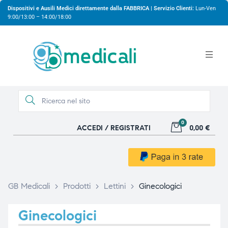
Dispositivi e Ausili Medici direttamente dalla FABBRICA | Servizio Clienti:
Lun-Ven
9:00/13:00 – 14:00/18:00
0
ACCEDI / REGISTRATI
0,00 €
gio
gio
GB Medicali
>
Prodotti
>
Lettini
>
Ginecologici
Ginecologici