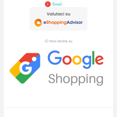
Email
ubito
ubito
Ci trovi anche su