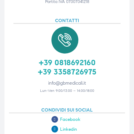
Partita IVA 07007041218
triche
triche
CONTATTI
triche
triche
he
he
+39 0818692160
he
he
+39 3358726975
info@gbmedicali.it
Lun-Ven 9:00/13:00 – 14:00/18:00
apia e
apia e
CONDIVIDI SUI SOCIAL
Facebook
Linkedin