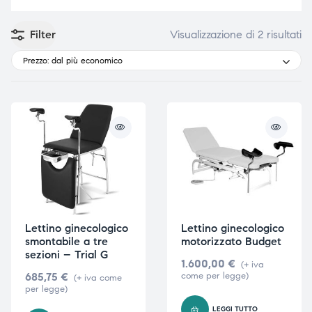
Filter
Visualizzazione di 2 risultati
Prezzo: dal più economico
e
e
emi di
emi di
i
i
Lettino ginecologico
Lettino ginecologico
smontabile a tre
motorizzato Budget
sezioni – Trial G
1.600,00
€
(+ iva
685,75
€
come per legge)
(+ iva come
per legge)
LEGGI TUTTO