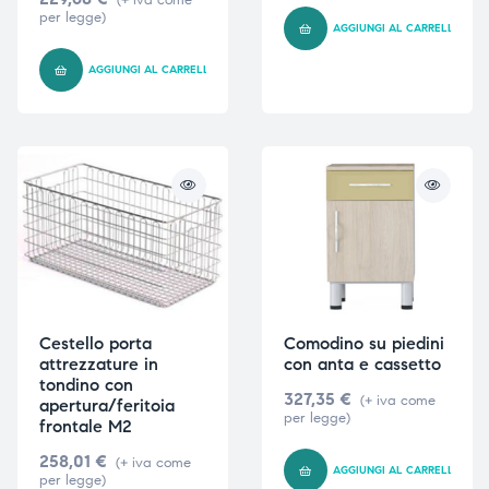
per legge)
AGGIUNGI AL CARRELLO
AGGIUNGI AL CARRELLO
i,
i,
Cestello porta
Comodino su piedini
attrezzature in
con anta e cassetto
tondino con
327,35
€
(+ iva come
apertura/feritoia
per legge)
frontale M2
258,01
€
(+ iva come
AGGIUNGI AL CARRELLO
per legge)