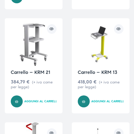
ubito
ubito
Carrello – KRM 21
Carrello – KRM 13
384,79
€
418,00
€
(+ iva come
(+ iva come
per legge)
per legge)
AGGIUNGI AL CARRELLO
AGGIUNGI AL CARRELLO