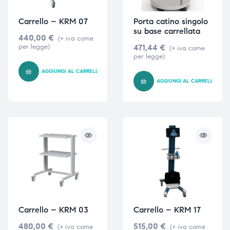
Carrello – KRM 07
Porta catino singolo
su base carrellata
440,00
€
(+ iva come
per legge)
471,44
€
(+ iva come
per legge)
AGGIUNGI AL CARRELLO
AGGIUNGI AL CARRELLO
Carrello – KRM 03
Carrello – KRM 17
480,00
€
515,00
€
(+ iva come
(+ iva come