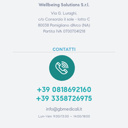
Wellbeing Solutions S.r.l.
Via G. Luraghi,
c/o Consorzio il sole - lotto C
80038 Pomigliano d'Arco (NA)
Partita IVA 07007041218
CONTATTI
+39 0818692160
+39 3358726975
info@gbmedicali.it
Lun-Ven 9:00/13:00 – 14:00/18:00