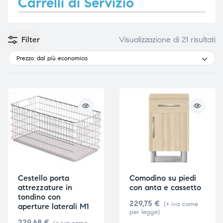
Carrelli di Servizio
Filter
Visualizzazione di 21 risultati
e
e
Prezzo: dal più economico
emi di
emi di
i
i
Cestello porta
Comodino su piedi
attrezzature in
con anta e cassetto
tondino con
229,75
€
(+ iva come
aperture laterali M1
per legge)
229,68
€
(+ iva come