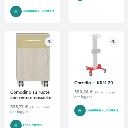
triche
triche
AGGIUNGI AL CARRELLO
triche
triche
he
he
he
he
Carrello – KRM 20
apia e
apia e
350,26
€
Comodino su ruote
(+ iva come
per legge)
con anta e cassetto
338,73
€
(+ iva come
AGGIUNGI AL CARRELLO
per legge)
LEGGI TUTTO