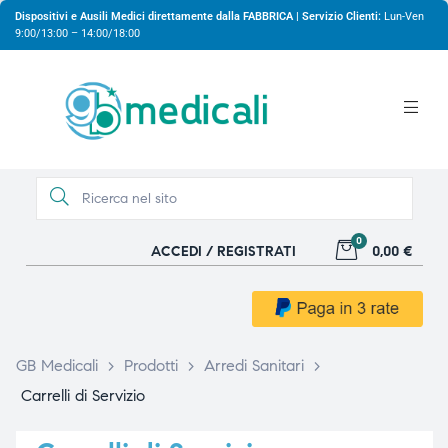
Dispositivi e Ausili Medici direttamente dalla FABBRICA | Servizio Clienti:
Lun-Ven
9:00/13:00 – 14:00/18:00
0
ACCEDI / REGISTRATI
0,00 €
gio
gio
GB Medicali
>
Prodotti
>
Arredi Sanitari
>
Carrelli di Servizio