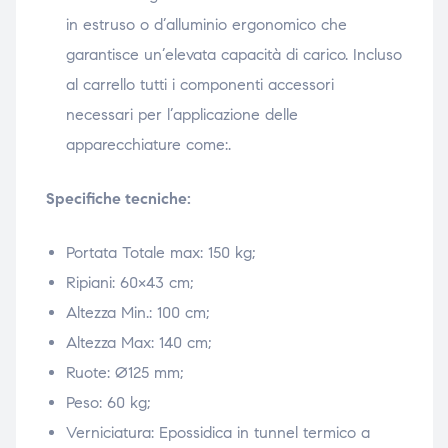
in estruso o d’alluminio ergonomico che
ubito
ubito
garantisce un’elevata capacità di carico. Incluso
al carrello tutti i componenti accessori
necessari per l’applicazione delle
apparecchiature come:.
Specifiche tecniche:
Portata Totale max: 150 kg;
Ripiani: 60×43 cm;
Altezza Min.: 100 cm;
Altezza Max: 140 cm;
Ruote: Ø125 mm;
Peso: 60 kg;
Verniciatura: Epossidica in tunnel termico a