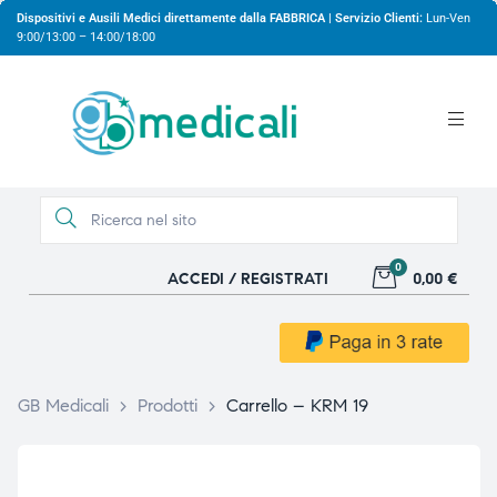
Dispositivi e Ausili Medici direttamente dalla FABBRICA | Servizio Clienti:
Lun-Ven
9:00/13:00 – 14:00/18:00
0
ACCEDI / REGISTRATI
0,00 €
gio
gio
GB Medicali
>
Prodotti
>
Carrello – KRM 19