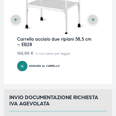
Carrello acciaio due ripiani 58,5 cm
Car
– EB28
spe
165,00
€
44
(+ iva come per legge)
AGGIUNGI AL CARRELLO
INVIO DOCUMENTAZIONE RICHIESTA
IVA AGEVOLATA