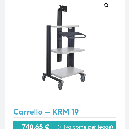
🔍
e
e
emi di
emi di
i
i
Carrello – KRM 19
740,65
€
(+ iva come per legge)