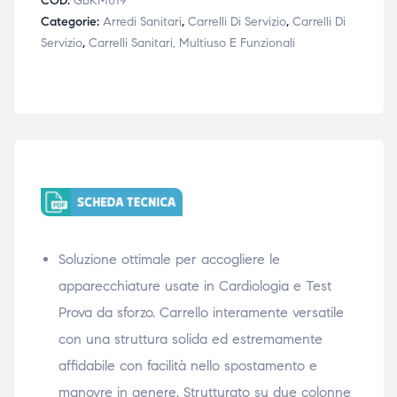
COD:
GBKM019
Categorie:
Arredi Sanitari
,
Carrelli Di Servizio
,
Carrelli Di
triche
triche
Servizio
,
Carrelli Sanitari, Multiuso E Funzionali
triche
triche
he
he
he
he
Soluzione ottimale per accogliere le
apia e
apia e
apparecchiature usate in Cardiologia e Test
Prova da sforzo. Carrello interamente versatile
con una struttura solida ed estremamente
affidabile con facilità nello spostamento e
manovre in genere. Strutturato su due colonne