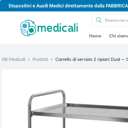
Dispositivi e Ausili Medici direttamente dalla FABBRICA 
Home
Chi siam
GB Medicali
>
Prodotti
>
Carrello di servizio 2 ripiani Dual –
gio
gio