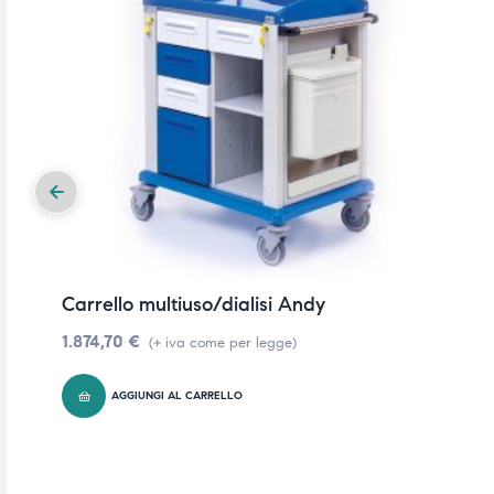
ubito
ubito
Carrello multiuso/dialisi Andy
1.874,70
€
(+ iva come per legge)
AGGIUNGI AL CARRELLO