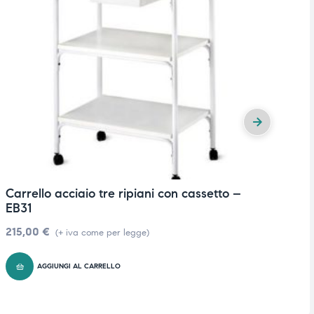
Carrello acciaio tre ripiani con cassetto –
C
EB31
1
215,00
€
(+ iva come per legge)
AGGIUNGI AL CARRELLO