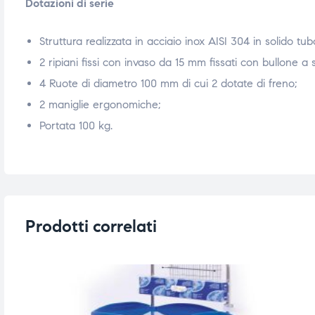
Dotazioni di serie
triche
triche
Struttura realizzata in acciaio inox AISI 304 in solido t
triche
triche
2 ripiani fissi con invaso da 15 mm fissati con bullone 
4 Ruote di diametro 100 mm di cui 2 dotate di freno;
2 maniglie ergonomiche;
he
he
Portata 100 kg.
he
he
apia e
apia e
Prodotti correlati