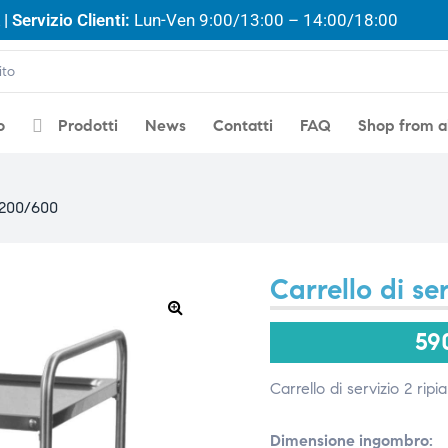
| Servizio Clienti:
Lun-Ven 9:00/13:00 – 14:00/18:00
o
Prodotti
News
Contatti
FAQ
Shop from 
 1200/600
Carrello di se
🔍
59
Carrello di servizio 2 rip
Dimensione ingombro: