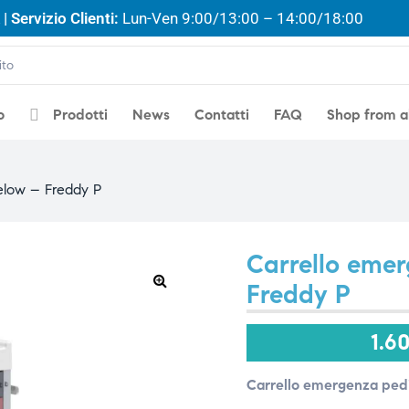
| Servizio Clienti:
Lun-Ven 9:00/13:00 – 14:00/18:00
o
Prodotti
News
Contatti
FAQ
Shop from 
elow – Freddy P
Carrello emer
Freddy P
🔍
1.6
Carrello emergenza pedi