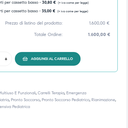
rti per cassetto basso -
30,80
€
(+ iva come per legge)
rti per cassetto basso -
35,00
€
(+ iva come per legge)
Prezzo di listino del prodotto:
1.600,00
€
Totale Ordine:
1.600,00 €
+
AGGIUNGI AL CARRELLO
 Multiuso E Funzionali
,
Carrelli Terapia
,
Emergenza
atria
,
Pronto Soccorso
,
Pronto Soccorso Pediatrico
,
Rianimazione
,
tensiva Pediatrica