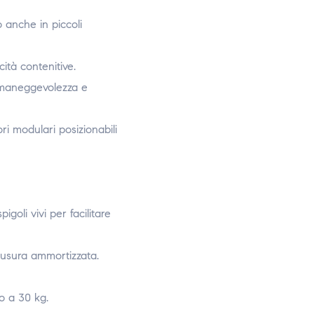
 anche in piccoli
ità contenitive.
e maneggevolezza e
i modulari posizionabili
goli vivi per facilitare
hiusura ammortizzata.
o a 30 kg.