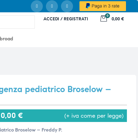
0
ACCEDI / REGISTRATI
0,00 €
abroad
genza pediatrico Broselow –
00,00
€
(+ iva come per legge)
atrico Broselow – Freddy P.