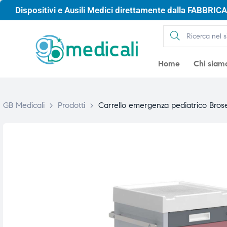
Dispositivi e Ausili Medici direttamente dalla FABBRICA 
Home
Chi siam
GB Medicali
>
Prodotti
>
Carrello emergenza pediatrico Bros
gio
gio