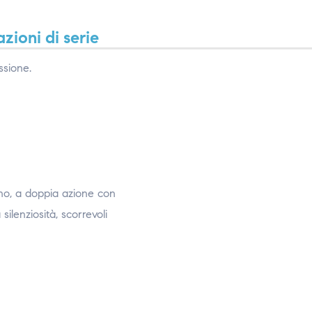
zioni di serie
ssione.
eno, a doppia azione con
silenziosità, scorrevoli