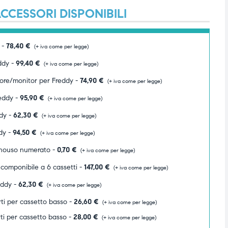
CCESSORI DISPONIBILI
 -
78,40
€
(+ iva come per legge)
eddy -
99,40
€
(+ iva come per legge)
atore/monitor per Freddy -
74,90
€
(+ iva come per legge)
eddy -
95,90
€
(+ iva come per legge)
ddy -
62,30
€
(+ iva come per legge)
dy -
94,50
€
(+ iva come per legge)
monouso numerato -
0,70
€
(+ iva come per legge)
 componibile a 6 cassetti -
147,00
€
(+ iva come per legge)
eddy -
62,30
€
(+ iva come per legge)
rti per cassetto basso -
26,60
€
(+ iva come per legge)
rti per cassetto basso -
28,00
€
(+ iva come per legge)