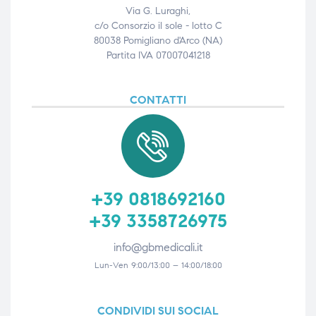
Via G. Luraghi,
c/o Consorzio il sole - lotto C
80038 Pomigliano d'Arco (NA)
Partita IVA 07007041218
CONTATTI
+39 0818692160
+39 3358726975
info@gbmedicali.it
Lun-Ven 9:00/13:00 – 14:00/18:00
CONDIVIDI SUI SOCIAL