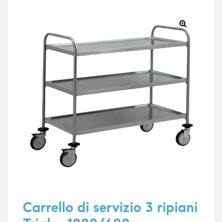
🔍
e
e
emi di
emi di
i
i
Carrello di servizio 3 ripiani