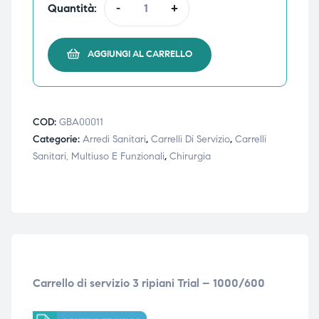
Quantità:
-
+
triche
triche
triche
triche
AGGIUNGI AL CARRELLO
he
he
COD:
GBA00011
Categorie:
Arredi Sanitari
,
Carrelli Di Servizio
,
Carrelli
he
he
Sanitari, Multiuso E Funzionali
,
Chirurgia
apia e
apia e
Carrello di servizio 3 ripiani Trial – 1000/600