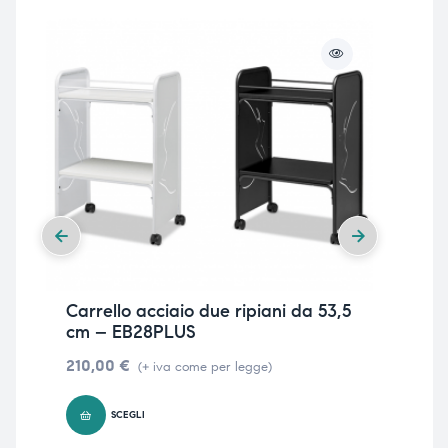
Carrello acciaio due ripiani da 53,5
Car
cm – EB28PLUS
210,00
€
(+ iva come per legge)
SCEGLI