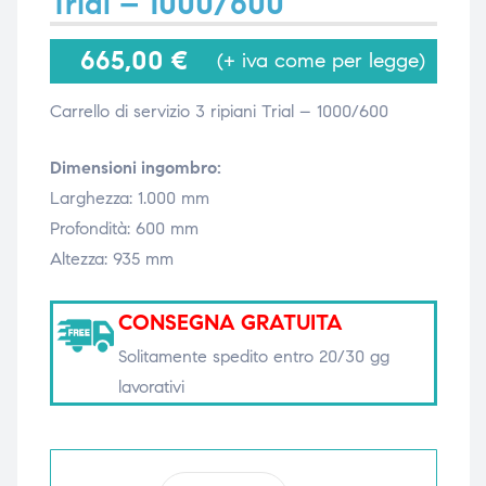
Trial – 1000/600
665,00
€
(+ iva come per legge)
i,
i,
Carrello di servizio 3 ripiani Trial – 1000/600
Dimensioni ingombro:
Larghezza: 1.000 mm
Profondità: 600 mm
Altezza: 935 mm
CONSEGNA GRATUITA
Solitamente spedito entro 20/30 gg
lavorativi