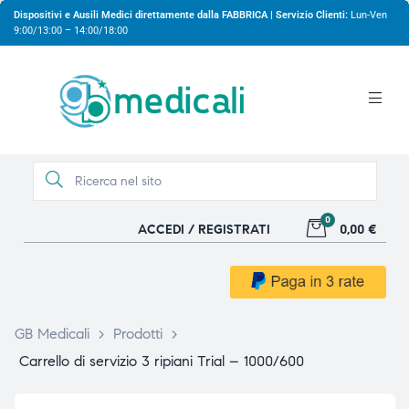
Dispositivi e Ausili Medici direttamente dalla FABBRICA | Servizio Clienti:
Lun-Ven
9:00/13:00 – 14:00/18:00
0
ACCEDI / REGISTRATI
0,00 €
gio
gio
GB Medicali
>
Prodotti
>
Carrello di servizio 3 ripiani Trial – 1000/600