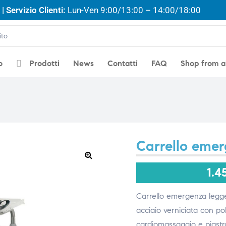
| Servizio Clienti:
Lun-Ven 9:00/13:00 – 14:00/18:00
o
Prodotti
News
Contatti
FAQ
Shop from 
Carrello emer
🔍
1.4
Carrello emergenza legger
acciaio verniciata con po
cardiomassaggio e piastra 