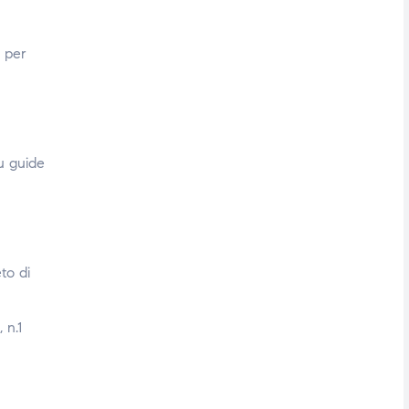
i per
su guide
to di
 n.1