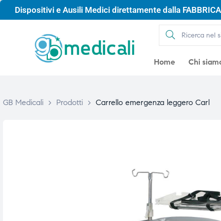
Dispositivi e Ausili Medici direttamente dalla FABBRICA 
Home
Chi siam
GB Medicali
>
Prodotti
>
Carrello emergenza leggero Carl
gio
gio