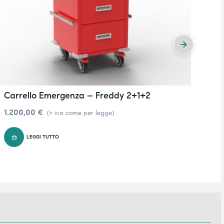
Carrello Emergenza – Freddy 2+1+2
P
1.200,00
€
&n
(+ iva come per legge)
LEGGI TUTTO