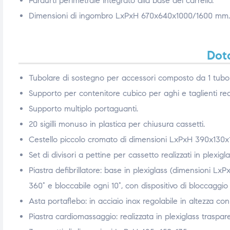
Paraurti perimetrale integrato alla base del carrello.
ubito
ubito
Dimensioni di ingombro LxPxH 670x640x1000/1600 mm.
Dota
Tubolare di sostegno per accessori composto da 1 tubolare
Supporto per contenitore cubico per aghi e taglienti real
Supporto multiplo portaguanti.
20 sigilli monuso in plastica per chiusura cassetti.
Cestello piccolo cromato di dimensioni LxPxH 390x130
Set di divisori a pettine per cassetto realizzati in plexi
Piastra defibrillatore: base in plexiglass (dimensioni L
360° e bloccabile ogni 10°, con dispositivo di bloccaggi
Asta portaflebo: in acciaio inox regolabile in altezza con 
Piastra cardiomassaggio: realizzata in plexiglass traspar