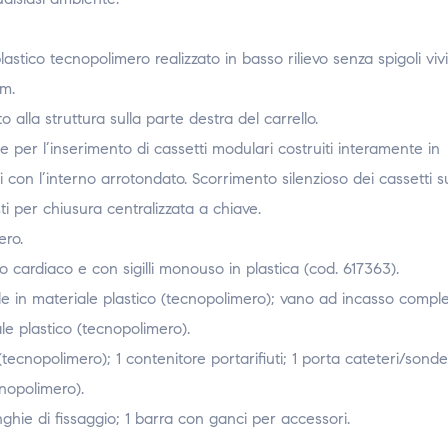
stico tecnopolimero realizzato in basso rilievo senza spigoli viv
mm.
lla struttura sulla parte destra del carrello.
 e per l’inserimento di cassetti modulari costruiti interamente in
ti con l’interno arrotondato. Scorrimento silenzioso dei cassetti 
ti per chiusura centralizzata a chiave.
ero.
o cardiaco e con sigilli monouso in plastica (cod. 617363).
ile in materiale plastico (tecnopolimero); vano ad incasso comple
ale plastico (tecnopolimero).
tecnopolimero); 1 contenitore portarifiuti; 1 porta cateteri/sonde,
cnopolimero).
hie di fissaggio; 1 barra con ganci per accessori.