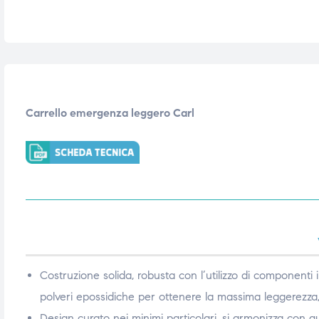
i,
i,
Carrello emergenza leggero
Carl
Costruzione solida, robusta con l’utilizzo di componenti 
polveri epossidiche per ottenere la massima leggerezza, 
Design curato nei minimi particolari, si armonizza con q