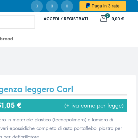
0
ACCEDI / REGISTRATI
0,00 €
abroad
genza leggero Carl
51,05
€
(+ iva come per legge)
o in materiale plastico (tecnopolimero) e lamiera di
lveri epossidiche completo di asta portaflebo, piastra per
per defibrillatore.