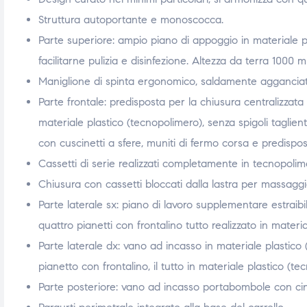
triche
triche
Struttura autoportante e monoscocca.
Parte superiore: ampio piano di appoggio in materiale pla
triche
triche
facilitarne pulizia e disinfezione. Altezza da terra 1000 
Maniglione di spinta ergonomico, saldamente agganciato a
Parte frontale: predisposta per la chiusura centralizzata
he
he
materiale plastico (tecnopolimero), senza spigoli taglien
con cuscinetti a sfere, muniti di fermo corsa e predispos
he
he
Cassetti di serie realizzati completamente in tecnopolim
Chiusura con cassetti bloccati dalla lastra per massaggi
Parte laterale sx: piano di lavoro supplementare estraib
apia e
apia e
quattro pianetti con frontalino tutto realizzato in materi
Parte laterale dx: vano ad incasso in materiale plastico (
pianetto con frontalino, il tutto in materiale plastico (te
Parte posteriore: vano ad incasso portabombole con cing