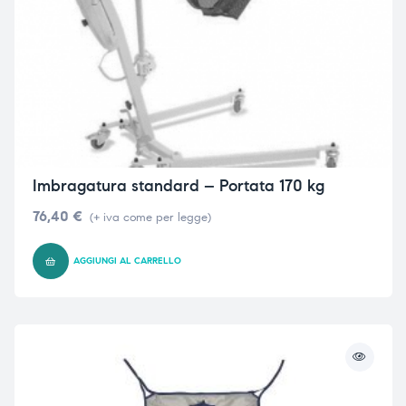
ubito
ubito
Imbragatura standard – Portata 170 kg
76,40
€
(+ iva come per legge)
AGGIUNGI AL CARRELLO