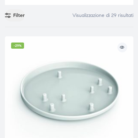
Filter
Visualizzazione di 29 risultati
e
e
-29%
emi di
emi di
i
i