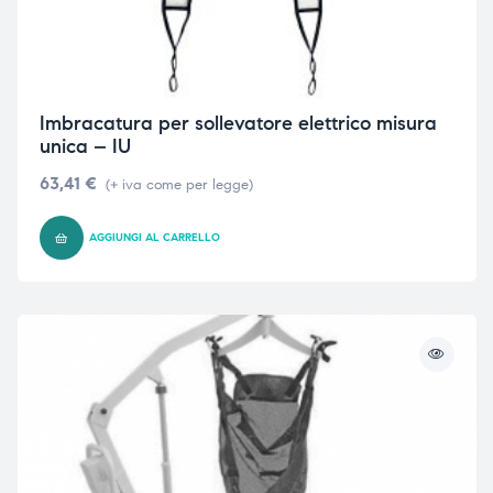
triche
triche
triche
triche
Imbracatura per sollevatore elettrico misura
unica – IU
63,41
€
he
he
(+ iva come per legge)
he
he
AGGIUNGI AL CARRELLO
apia e
apia e