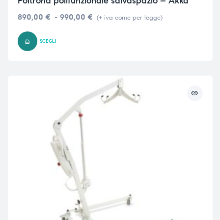
Poltrona polifunzionale salvaspazio – Akka
890,00
€
-
990,00
€
(+ iva come per legge)
SCEGLI