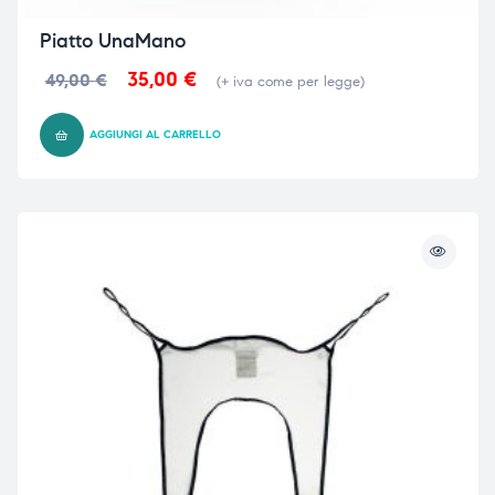
Piatto UnaMano
35,00
€
49,00
€
i,
i,
(+ iva come per legge)
AGGIUNGI AL CARRELLO