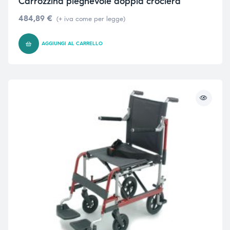
Carrozzina pieghevole doppia crociera
484,89
€
(+ iva come per legge)
AGGIUNGI AL CARRELLO