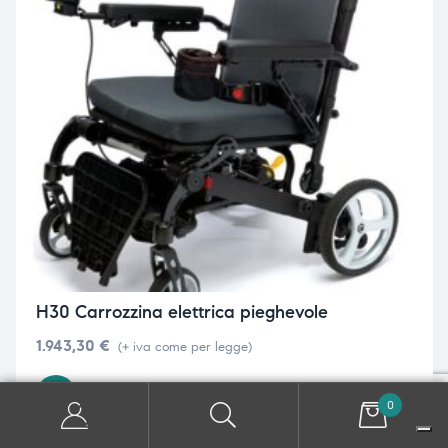
H30 Carrozzina elettrica pieghevole
1.943,30
€
(+ iva come per legge)
AGGIUNGI AL CARRELLO
0