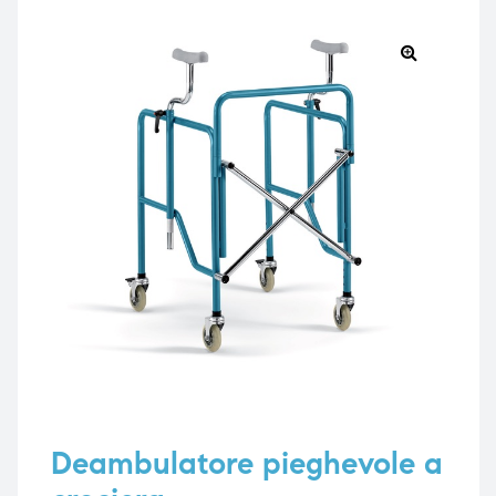
🔍
e
e
emi di
emi di
i
i
Deambulatore pieghevole a