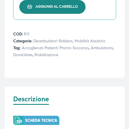
AGGIUNGI AL CARRELLO
triche
triche
triche
triche
COD:
R11
Categorie:
Deambulatori Rollator
,
Mobilità Assistita
Tag:
Accoglienza Pazienti Pronto Soccorso
,
Ambulatorio
,
he
he
Domiciliare
,
Riabilitazione
he
he
apia e
apia e
Descrizione