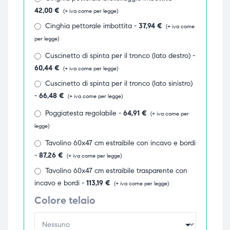
42,00
€
(+ iva come per legge)
ubito
ubito
Cinghia pettorale imbottita -
37,94
€
(+ iva come
per legge)
Cuscinetto di spinta per il tronco (lato destro) -
60,44
€
(+ iva come per legge)
Cuscinetto di spinta per il tronco (lato sinistro)
-
66,48
€
(+ iva come per legge)
Poggiatesta regolabile -
64,91
€
(+ iva come per
legge)
Tavolino 60x47 cm estraibile con incavo e bordi
-
87,26
€
(+ iva come per legge)
Tavolino 60x47 cm estraibile trasparente con
incavo e bordi -
113,19
€
(+ iva come per legge)
Colore telaio