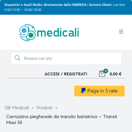
Dispositivi e Ausili Medici direttamente dalla FABBRICA | Servizio Clienti:
Lun-Ven
9:00/13:00 – 14:00/18:00
0
ACCEDI / REGISTRATI
0,00 €
gio
gio
GB Medicali
>
Prodotti
>
Carrozzina pieghevole da transito bariatrica – Transit
Maxi 55