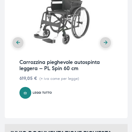
Carrozzina pieghevole autospinta
Car
leggera – PL Spin 60 cm
rec
619,05
€
64
(+ iva come per legge)
LEGGI TUTTO