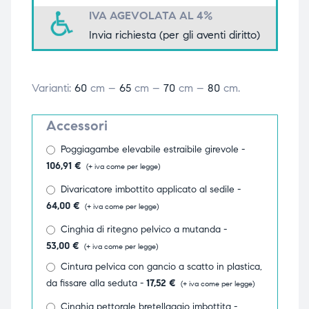
IVA AGEVOLATA AL 4%
triche
triche
Invia richiesta (per gli aventi diritto)
triche
triche
Varianti:
60
cm –
65
cm –
70
cm –
80
cm.
he
he
Accessori
he
he
Poggiagambe elevabile estraibile girevole -
106,91
€
(+ iva come per legge)
Divaricatore imbottito applicato al sedile -
64,00
€
(+ iva come per legge)
apia e
apia e
Cinghia di ritegno pelvico a mutanda -
53,00
€
(+ iva come per legge)
Cintura pelvica con gancio a scatto in plastica,
da fissare alla seduta -
17,52
€
(+ iva come per legge)
Cinghia pettorale bretellaggio imbottita -