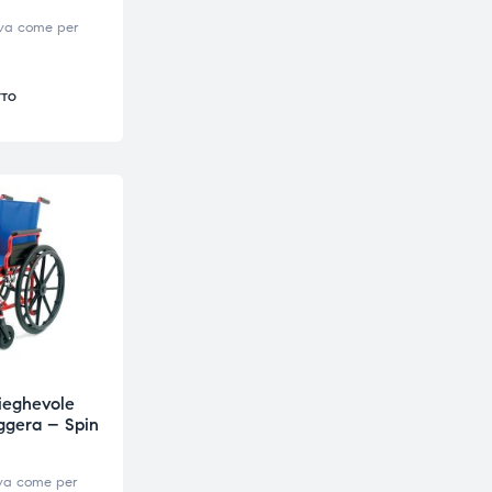
iva come per
TTO
ieghevole
eggera – Spin
iva come per