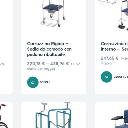
Carrozzina Rigida –
Carrozzina r
Sedia da comodo con
interno – Se
pedana ribaltabile
247,65
€
(+ i
220,78
€
-
438,96
€
legge)
iva
(+ iva
come per legge)
LEGGI TU
SCEGLI