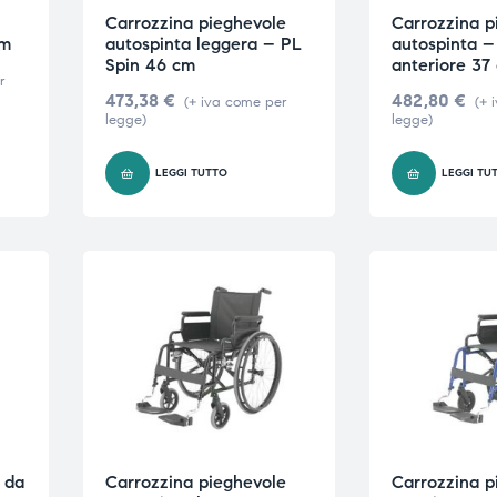
Carrozzina pieghevole
Carrozzina p
cm
autospinta leggera – PL
autospinta –
Spin 46 cm
anteriore 37
r
473,38
€
482,80
€
(+ iva come per
(+ 
legge)
legge)
LEGGI TUTTO
LEGGI TU
 da
Carrozzina pieghevole
Carrozzina p