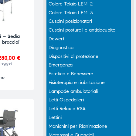
Colore Telaio LEMI 2
Colore Telaio LEMI 3
Cuscini posizionatori
Cuscini posturali e antidecubito
i – Sedia
Dewert
 braccioli
Diagnostica
Dispositivi di protezione
280,00
€
 legge)
Emergenza
Estetica e Benessere
TTO
Fisioterapia e riabilitazione
Lampade ambulatoriali
Letti Ospedalieri
Letti Relax e RSA
Lettini
Manichini per Rianimazione
Materassi e Guanciali