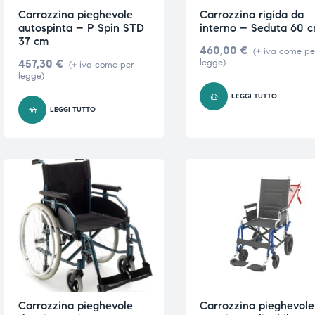
Carrozzina pieghevole
Carrozzina rigida da
autospinta – P Spin STD
interno – Seduta 60 
37 cm
460,00
€
(+ iva come pe
457,30
€
legge)
(+ iva come per
legge)
LEGGI TUTTO
LEGGI TUTTO
Carrozzina pieghevole
Carrozzina pieghevole