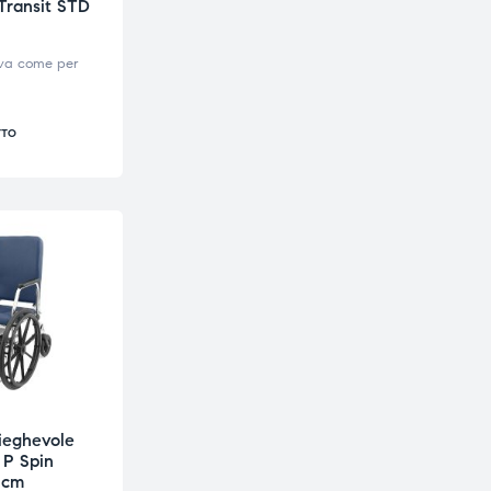
 Transit STD
iva come per
TTO
ieghevole
 P Spin
 cm