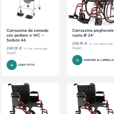
i,
i,
Carrozzina da comodo
Carrozzina pieghevole
con pedane e WC –
ruota Ø 24″
Seduta 46
269,74
€
(+ iva come per
249,10
€
legge)
(+ iva come per
legge)
AGGIUNGI AL CARRELL
LEGGI TUTTO