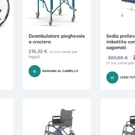
Deambulatore pieghevole
Sedia preliev
a crociera
imbottita con
sagomati
274,32
€
(+ iva come per
legge)
309,00
€
(+ iva come per
O
AGGIUNGI AL CARRELLO
LEGGI TU