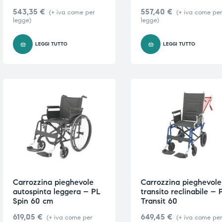
543,35
€
557,40
€
(+ iva come per
(+ iva come pe
legge)
legge)
LEGGI TUTTO
LEGGI TUTTO
Carrozzina pieghevole
Carrozzina pieghevole
autospinta leggera – PL
transito reclinabile – 
Spin 60 cm
Transit 60
619,05
€
649,45
€
(+ iva come per
(+ iva come pe