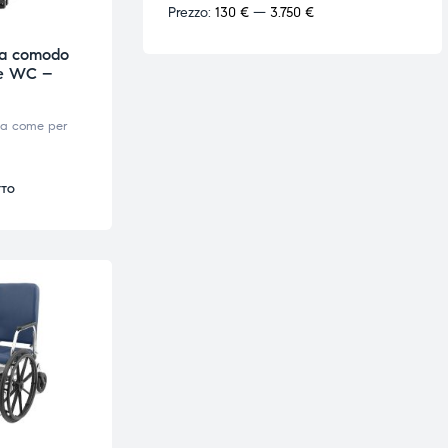
Prezzo:
130 €
—
3.750 €
da comodo
 e WC –
va come per
TTO