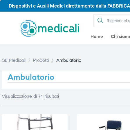
Dispositivi e Ausili Medici direttamente dalla FABBRICA 
Home
Chi siam
GB Medicali
>
Prodotti
>
Ambulatorio
Ambulatorio
Visualizzazione di 74 risultati
gio
gio