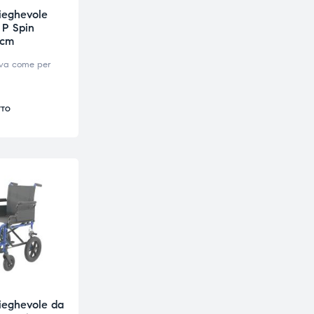
ieghevole
 P Spin
 cm
iva come per
TTO
ieghevole da