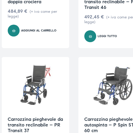
doppia crociera
transito reclinabile – 
Transit 46
484,89
€
(+ iva come per
legge)
492,45
€
(+ iva come pe
legge)
AGGIUNGI AL CARRELLO
LEGGI TUTTO
Carrozzina pieghevole da
Carrozzina pieghevole
transito reclinabile – PR
autospinta – P Spin S
Transit 37
60 cm