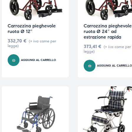
triche
triche
triche
triche
Carrozzina pieghevole
Carrozzina pieghevole
ruota Ø 12″
ruota Ø 24″ ad
estrazione rapida
332,70
€
(+ iva come per
legge)
373,41
€
(+ iva come per
he
he
legge)
AGGIUNGI AL CARRELLO
he
he
AGGIUNGI AL CARRELL
apia e
apia e