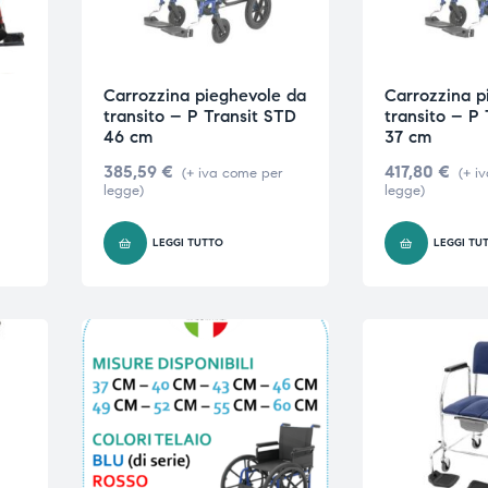
Carrozzina pieghevole da
Carrozzina p
transito – P Transit STD
transito – P
46 cm
37 cm
385,59
€
417,80
€
(+ iva come per
(+ i
legge)
legge)
O
LEGGI TUTTO
LEGGI TU