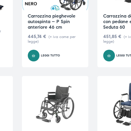
Carrozzina pieghevole
Carrozzina 
autospinta – P Spin
con pedane
anteriore 46 cm
Seduta 60
r
445,74
€
451,85
€
(+ iva come per
(+ i
legge)
legge)
O
LEGGI TUTTO
LEGGI TU