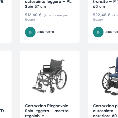
PR
autospinta leggera – PL
transito – P
Spin 37 cm
60 cm
512,60
€
522,48
€
r
(+ iva come per
(+ 
legge)
legge)
LEGGI TUTTO
LEGGI TU
Carrozzina Pieghevole –
Carrozzina p
TD
Spin leggera – assetto
autospinta –
regolabile
anteriore 60