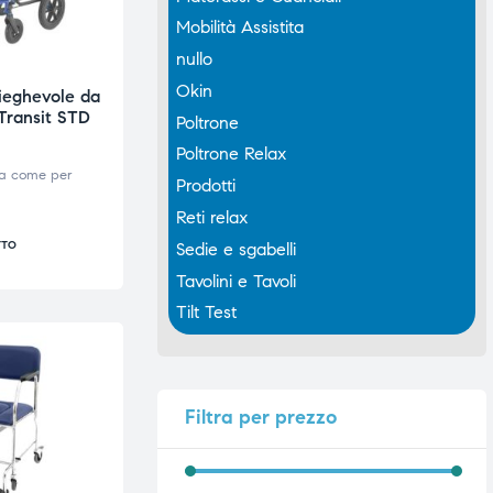
Mobilità Assistita
nullo
Okin
ieghevole da
 Transit STD
Poltrone
Poltrone Relax
va come per
Prodotti
Reti relax
Sedie e sgabelli
TTO
Tavolini e Tavoli
Tilt Test
Filtra
per prezzo