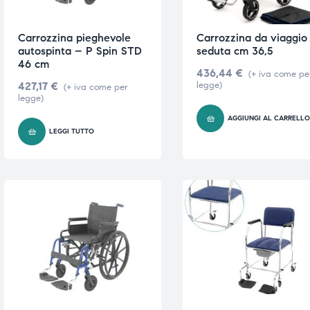
ubito
ubito
Carrozzina pieghevole
Carrozzina da viaggio
autospinta – P Spin STD
seduta cm 36,5
46 cm
436,44
€
(+ iva come pe
427,17
€
legge)
(+ iva come per
legge)
AGGIUNGI AL CARRELL
LEGGI TUTTO