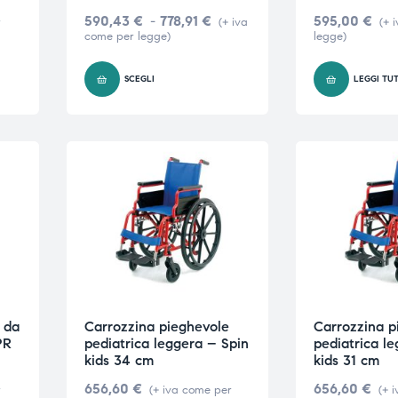
590,43
€
-
778,91
€
595,00
€
r
(+ iva
(+ 
come per legge)
legge)
SCEGLI
LEGGI TU
 da
Carrozzina pieghevole
Carrozzina p
PR
pediatrica leggera – Spin
pediatrica l
kids 34 cm
kids 31 cm
656,60
€
656,60
€
r
(+ iva come per
(+ 