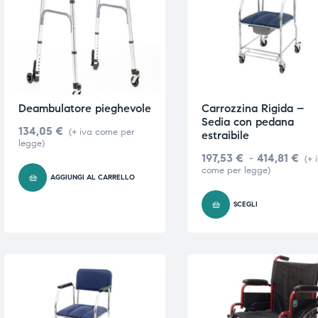
e
e
Deambulatore pieghevole
Carrozzina Rigida –
Sedia con pedana
134,05
€
emi di
emi di
(+ iva come per
estraibile
legge)
197,53
€
-
414,81
€
(+ 
come per legge)
AGGIUNGI AL CARRELLO
i
i
SCEGLI