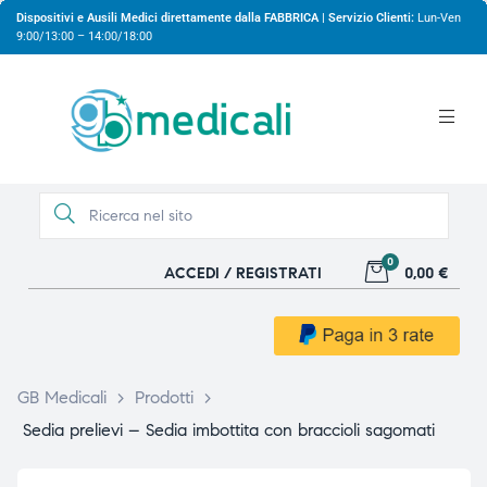
Dispositivi e Ausili Medici direttamente dalla FABBRICA | Servizio Clienti:
Lun-Ven
9:00/13:00 – 14:00/18:00
0
ACCEDI / REGISTRATI
0,00 €
gio
gio
GB Medicali
>
Prodotti
>
Sedia prelievi – Sedia imbottita con braccioli sagomati