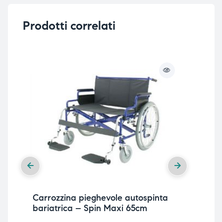
Prodotti correlati
Carrozzina pieghevole autospinta
Car
bariatrica – Spin Maxi 65cm
bar