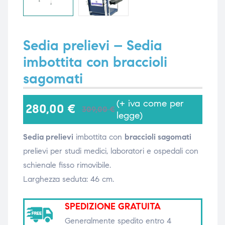
i,
i,
Sedia prelievi – Sedia
imbottita con braccioli
sagomati
(+ iva come per
280,00
€
309,00
€
legge)
Sedia prelievi
imbottita con
braccioli sagomati
prelievi per studi medici, laboratori e ospedali con
schienale fisso rimovibile.
Larghezza seduta: 46 cm.
SPEDIZIONE GRATUITA
Generalmente spedito entro 4