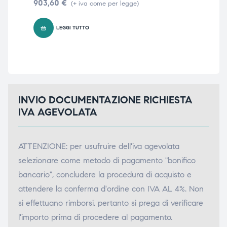
903,60
€
88
(+ iva come per legge)
LEGGI TUTTO
INVIO DOCUMENTAZIONE RICHIESTA
IVA AGEVOLATA
ATTENZIONE: per usufruire dell'iva agevolata
selezionare come metodo di pagamento "bonifico
bancario", concludere la procedura di acquisto e
attendere la conferma d'ordine con IVA AL 4%. Non
si effettuano rimborsi, pertanto si prega di verificare
l'importo prima di procedere al pagamento.