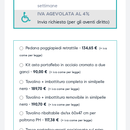
settimane
triche
triche
IVA AGEVOLATA AL 4%
triche
triche
Invia richiesta (per gli aventi diritto)
Pedana poggiapiedi retrattile -
134,65
€
he
he
(+ iva
come per legge)
he
he
Kit asta portaflebo in acciaio cromato a due
ganci -
90,00
€
(+ iva come per legge)
Tavolino + imbottitura completa in similpelle
nera -
189,70
€
(+ iva come per legge)
apia e
apia e
Tavolino + imbottitura removibile in similpelle
nera -
190,70
€
(+ iva come per legge)
Tavolino ribaltabile dx/sx 60x47 cm per
poltrona PH -
117,38
€
(+ iva come per legge)
Tasca portadocumenti posizionata sul retro