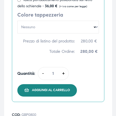
dello schienale -
36,00
€
(+ iva come per legge)
ubito
ubito
Colore tappezzeria
Prezzo di listino del prodotto:
280,00
€
Totale Ordine:
280,00 €
Quantità:
-
+
AGGIUNGI AL CARRELLO
COD:
GBP0800