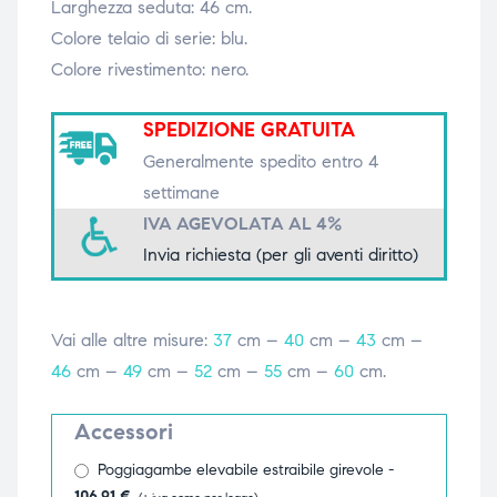
Larghezza seduta: 46 cm.
triche
triche
Colore telaio di serie: blu.
Colore rivestimento: nero.
triche
triche
SPEDIZIONE GRATUITA
Generalmente spedito entro 4
he
he
settimane
IVA AGEVOLATA AL 4%
he
he
Invia richiesta (per gli aventi diritto)
Vai alle altre misure:
37
cm –
40
cm –
43
cm –
apia e
apia e
46
cm –
49
cm –
52
cm –
55
cm –
60
cm.
Accessori
Poggiagambe elevabile estraibile girevole -
106,91
€
(+ iva come per legge)