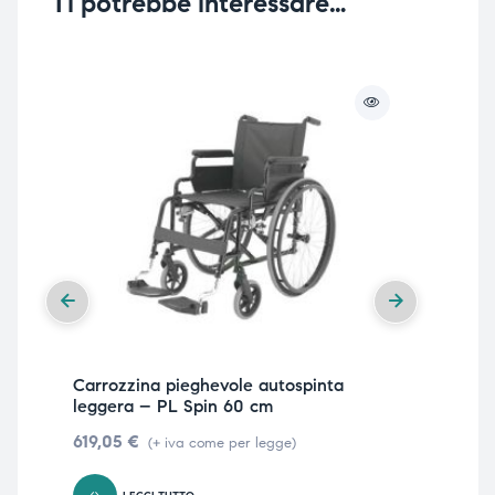
Ti potrebbe interessare…
Carrozzina pieghevole autospinta
Car
leggera – PL Spin 60 cm
leg
619,05
€
51
(+ iva come per legge)