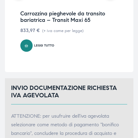
Carrozzina pieghevole da transito
Car
bariatrica – Transit Maxi 65
rec
833,97
€
64
(+ iva come per legge)
LEGGI TUTTO
INVIO DOCUMENTAZIONE RICHIESTA
IVA AGEVOLATA
ATTENZIONE: per usufruire dell'iva agevolata
selezionare come metodo di pagamento "bonifico
bancario", concludere la procedura di acquisto e