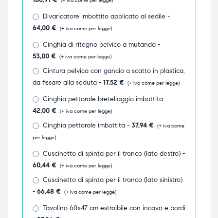
ubito
ubito
Divaricatore imbottito applicato al sedile -
64,00
€
(+ iva come per legge)
Cinghia di ritegno pelvico a mutanda -
53,00
€
(+ iva come per legge)
Cintura pelvica con gancio a scatto in plastica,
da fissare alla seduta -
17,52
€
(+ iva come per legge)
Cinghia pettorale bretellaggio imbottita -
42,00
€
(+ iva come per legge)
Cinghia pettorale imbottita -
37,94
€
(+ iva come
per legge)
Cuscinetto di spinta per il tronco (lato destro) -
60,44
€
(+ iva come per legge)
Cuscinetto di spinta per il tronco (lato sinistro)
-
66,48
€
(+ iva come per legge)
Tavolino 60x47 cm estraibile con incavo e bordi