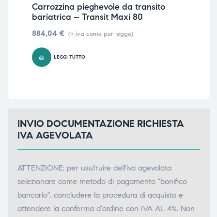
Carrozzina pieghevole da transito
Spi
bariatrica – Transit Maxi 80
0,
884,04
€
(+ iva come per legge)
LEGGI TUTTO
INVIO DOCUMENTAZIONE RICHIESTA
IVA AGEVOLATA
ATTENZIONE: per usufruire dell'iva agevolata
selezionare come metodo di pagamento "bonifico
bancario", concludere la procedura di acquisto e
attendere la conferma d'ordine con IVA AL 4%. Non