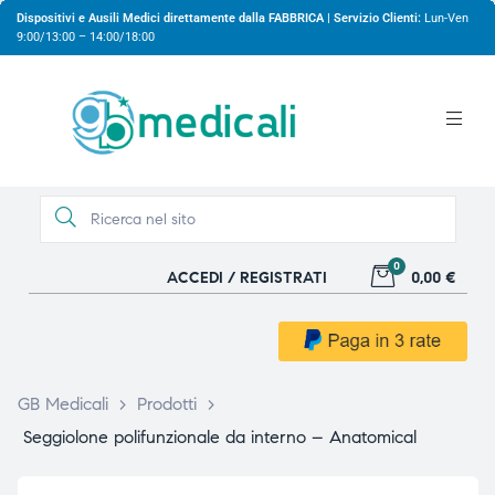
Dispositivi e Ausili Medici direttamente dalla FABBRICA | Servizio Clienti:
Lun-Ven
9:00/13:00 – 14:00/18:00
0
ACCEDI / REGISTRATI
0,00 €
gio
gio
GB Medicali
>
Prodotti
>
Seggiolone polifunzionale da interno – Anatomical