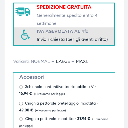
SPEDIZIONE GRATUITA
triche
triche
Generalmente spedito entro 4
triche
triche
settimane
IVA AGEVOLATA AL 4%
Invia richiesta (per gli aventi diritto)
he
he
Varianti: NORMAL –
LARGE
–
MAXI
.
he
he
Accessori
Schienale contenitivo tensionabile a V -
apia e
apia e
16,94
€
(+ iva come per legge)
Cinghia pettorale bretellaggio imbottita -
42,00
€
(+ iva come per legge)
Cinghia pettorale imbottita -
37,94
€
(+ iva come
per legge)