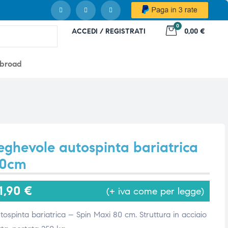
0
ACCEDI / REGISTRATI
0,00 €
abroad
eghevole autospinta bariatrica
80cm
1,90
€
(+ iva come per legge)
ospinta bariatrica – Spin Maxi 80 cm. Struttura in acciaio