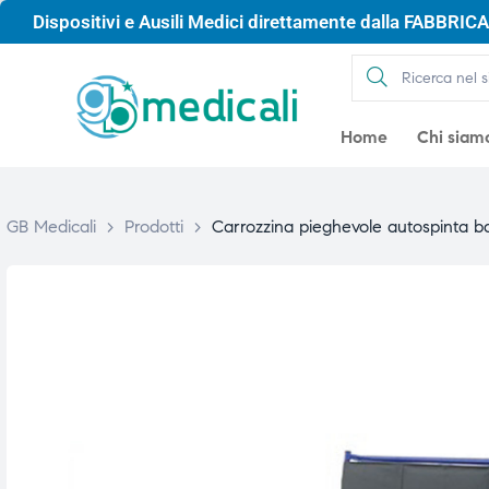
Dispositivi e Ausili Medici direttamente dalla FABBRICA 
Home
Chi siam
GB Medicali
>
Prodotti
>
Carrozzina pieghevole autospinta b
gio
gio