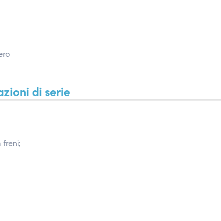
ero
zioni di serie
freni;