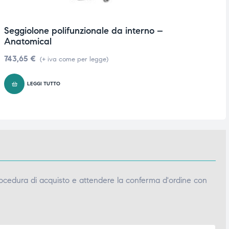
Seggiolone polifunzionale da interno –
C
Anatomical
b
743,65
€
8
(+ iva come per legge)
LEGGI TUTTO
ocedura di acquisto e attendere la conferma d'ordine con