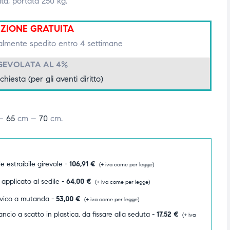
ata, portata 250 kg.
IZIONE GRATUITA
lmente spedito entro 4 settimane
GEVOLATA AL 4%
ichiesta (per gli aventi diritto)
–
65
cm –
70
cm.
 estraibile girevole -
106,91
€
(+ iva come per legge)
 applicato al sedile -
64,00
€
(+ iva come per legge)
lvico a mutanda -
53,00
€
(+ iva come per legge)
ncio a scatto in plastica, da fissare alla seduta -
17,52
€
(+ iva