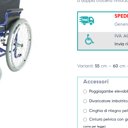
a doppia crociera rinforz
SPED
Genera
IVA A
Invia r
Varianti:
55
cm –
60
cm 
Accessori
Poggiagambe elevabile
Divaricatore imbottito
Cinghia di ritegno pe
Cintura pelvica con ga
come per legge)