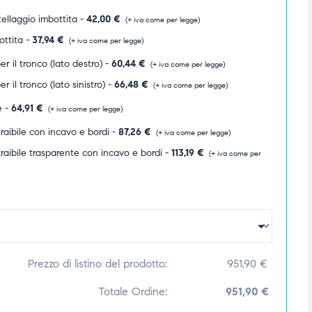
ellaggio imbottita -
42,00
€
(+ iva come per legge)
ottita -
37,94
€
(+ iva come per legge)
r il tronco (lato destro) -
60,44
€
(+ iva come per legge)
r il tronco (lato sinistro) -
66,48
€
(+ iva come per legge)
e -
64,91
€
(+ iva come per legge)
raibile con incavo e bordi -
87,26
€
(+ iva come per legge)
raibile trasparente con incavo e bordi -
113,19
€
(+ iva come per
Prezzo di listino del prodotto:
951,90
€
Totale Ordine:
951,90 €