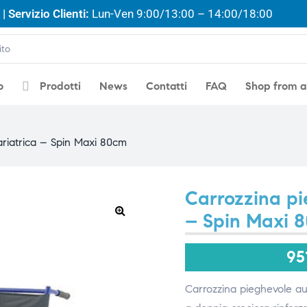
| Servizio Clienti:
Lun-Ven 9:00/13:00 – 14:00/18:00
o
Prodotti
News
Contatti
FAQ
Shop from 
ariatrica – Spin Maxi 80cm
Carrozzina pi
– Spin Maxi 
🔍
95
Carrozzina pieghevole aut