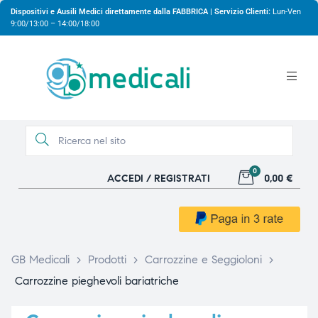
Dispositivi e Ausili Medici direttamente dalla FABBRICA | Servizio Clienti:
Lun-Ven
9:00/13:00 – 14:00/18:00
0
ACCEDI / REGISTRATI
0,00 €
gio
gio
GB Medicali
>
Prodotti
>
Carrozzine e Seggioloni
>
Carrozzine pieghevoli bariatriche