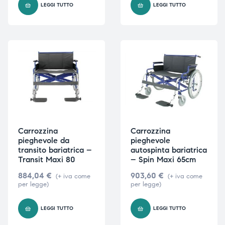
LEGGI TUTTO
LEGGI TUTTO
ubito
ubito
Carrozzina
Carrozzina
pieghevole da
pieghevole
transito bariatrica –
autospinta bariatrica
Transit Maxi 80
– Spin Maxi 65cm
884,04
€
903,60
€
(+ iva come
(+ iva come
per legge)
per legge)
LEGGI TUTTO
LEGGI TUTTO