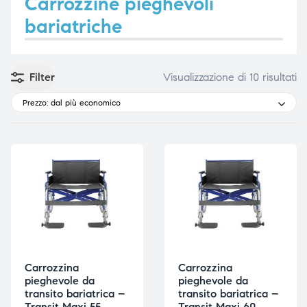
Carrozzine pieghevoli
bariatriche
e
e
Filter
Visualizzazione di 10 risultati
Prezzo: dal più economico
emi di
emi di
i
i
Carrozzina
Carrozzina
pieghevole da
pieghevole da
transito bariatrica –
transito bariatrica –
Transit Maxi 55
Transit Maxi 60