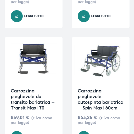
per legge)
per legge)
triche
triche
LEGGI TUTTO
LEGGI TUTTO
triche
triche
he
he
he
he
Carrozzina
Carrozzina
apia e
apia e
pieghevole da
pieghevole
transito bariatrica –
autospinta bariatrica
Transit Maxi 70
– Spin Maxi 60cm
859,01
€
863,25
€
(+ iva come
(+ iva come
per legge)
per legge)