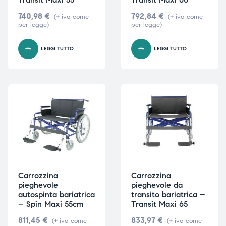
740,98
€
792,84
€
(+ iva come
(+ iva come
per legge)
per legge)
i,
i,
LEGGI TUTTO
LEGGI TUTTO
Carrozzina
Carrozzina
pieghevole
pieghevole da
autospinta bariatrica
transito bariatrica –
– Spin Maxi 55cm
Transit Maxi 65
811,45
€
833,97
€
(+ iva come
(+ iva come