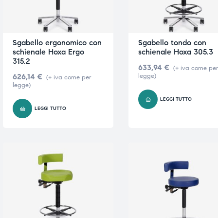
triche
triche
triche
triche
Sgabello ergonomico con
Sgabello tondo con
schienale Hoxa Ergo
schienale Hoxa 305.3
315.2
633,94
€
(+ iva come pe
626,14
€
legge)
(+ iva come per
he
he
legge)
LEGGI TUTTO
he
he
LEGGI TUTTO
apia e
apia e