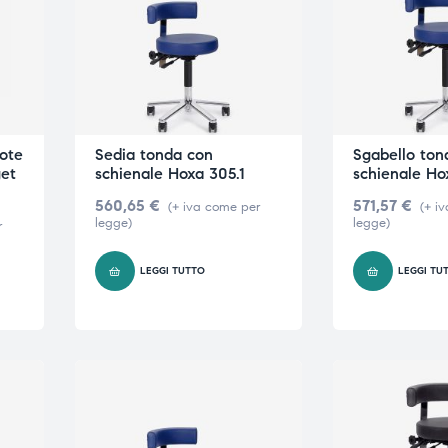
uote
Sedia tonda con
Sgabello ton
get
schienale Hoxa 305.1
schienale Ho
560,65
€
571,57
€
(+ iva come per
(+ i
legge)
legge)
r
LEGGI TUTTO
LEGGI TU