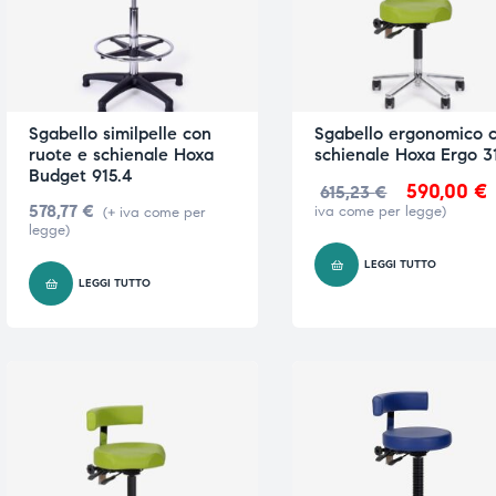
i,
i,
Sgabello similpelle con
Sgabello ergonomico 
ruote e schienale Hoxa
schienale Hoxa Ergo 31
Budget 915.4
590,00
€
615,23
€
578,77
€
iva come per legge)
(+ iva come per
legge)
LEGGI TUTTO
LEGGI TUTTO