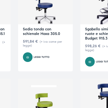
con
Sedia tonda con
Sgabello simi
5.1
schienale Hoxa 305.0
ruote e schi
Budget 915.3
591,84
€
(+ iva come per
(+
legge)
598,26
€
(+ 
legge)
LEGGI TUTTO
LEGGI TU