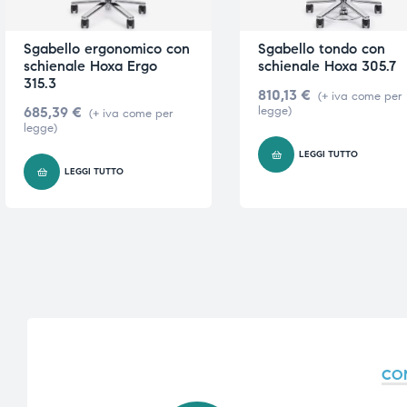
ubito
ubito
Sgabello ergonomico con
Sgabello tondo con
schienale Hoxa Ergo
schienale Hoxa 305.7
315.3
810,13
€
(+ iva come per
685,39
€
legge)
(+ iva come per
legge)
LEGGI TUTTO
LEGGI TUTTO
CO