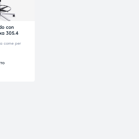
do con
xa 305.4
va come per
TTO