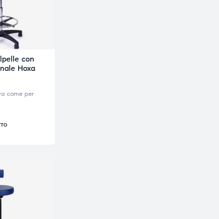
lpelle con
enale Hoxa
iva come per
TTO