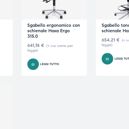
Sgabello ergonomico con
Sgabello ton
schienale Hoxa Ergo
schienale Ho
315.0
654,21
€
r
(+ i
641,74
€
legge)
(+ iva come per
legge)
LEGGI TU
LEGGI TUTTO