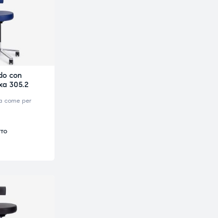
do con
xa 305.2
va come per
TTO