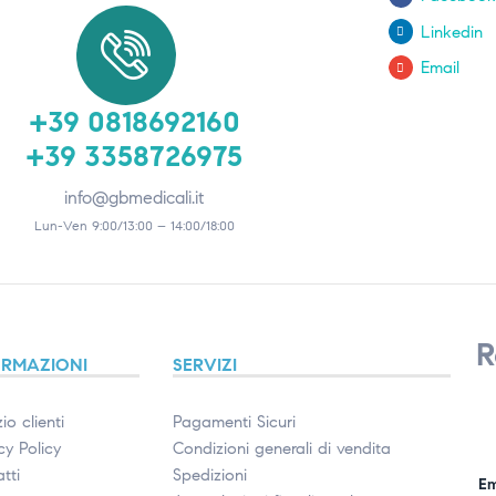
Linkedin
Email
+39 0818692160
+39 3358726975
info@gbmedicali.it
Lun-Ven 9:00/13:00 – 14:00/18:00
R
ORMAZIONI
SERVIZI
io clienti
Pagamenti Sicuri
cy Policy
Condizioni generali di vendita
tti
Spedizioni
Em