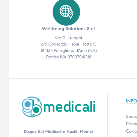
Wellbeing Solutions S.r.l.
Via G. Luraghi,
c/o Consorzio il sole - lotto C
80038 Pomigliano d'Arco (NA)
Partita IVA 07007041218
INF
Serviz
Priva
Conta
Dispositivi Medicali e Ausilii Medici