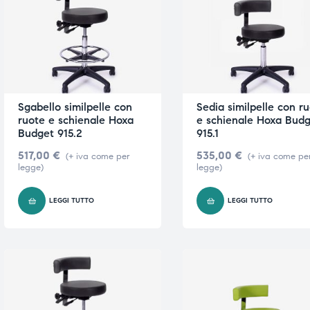
e
e
Sgabello similpelle con
Sedia similpelle con r
ruote e schienale Hoxa
e schienale Hoxa Bud
emi di
emi di
Budget 915.2
915.1
517,00
€
535,00
€
(+ iva come per
(+ iva come pe
legge)
legge)
i
i
LEGGI TUTTO
LEGGI TUTTO