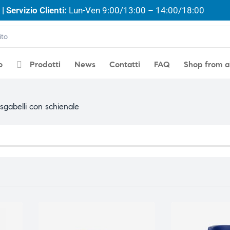
| Servizio Clienti:
Lun-Ven 9:00/13:00 – 14:00/18:00
o
Prodotti
News
Contatti
FAQ
Shop from 
sgabelli con schienale