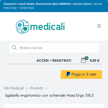
Dispositivi e Ausili Medici direttamente dalla FABBRICA | Servizio Clienti:
Lun-Ven
9:00/13:00 – 14:00/18:00
0
ACCEDI / REGISTRATI
0,00 €
gio
gio
GB Medicali
>
Prodotti
>
Sgabello ergonomico con schienale Hoxa Ergo 315.3