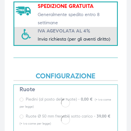
SPEDIZIONE GRATUITA
triche
triche
Generalmente spedito entro 8
triche
triche
settimane
IVA AGEVOLATA AL 4%
Invia richiesta (per gli aventi diritto)
he
he
he
he
CONFIGURAZIONE
Ruote
apia e
apia e
Piedini (al posto delle ruote) -
0,00
€
(+ iva come
per legge)
Ruote Ø 50 mm frenabili sotto carico -
39,00
€
(+ iva come per legge)