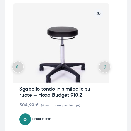
Sgabello tondo in similpelle su
Sed
ruote – Hoxa Budget 910.2
ES
304,99
€
719
(+ iva come per legge)
LEGGI TUTTO