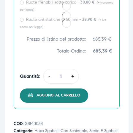
Ruote frenabili sotto carico -
30,00
€
(+ iva come
ubito
ubito
per legge)
Ruote antistatiche Ø 50 mm -
38,90
€
(+ iva
come per legge)
Prezzo di listino del prodotto:
685,39
€
Totale Ordine:
685,39 €
Quantità:
-
+
AGGIUNGI AL CARRELLO
COD:
GBM0034
Categorie:
Hoxa Sgabelli Con Schienale
,
Sedie E Sgabelli