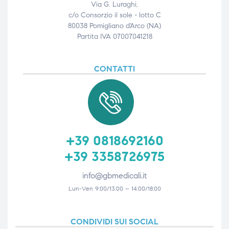
Via G. Luraghi,
c/o Consorzio il sole - lotto C
80038 Pomigliano d'Arco (NA)
Partita IVA 07007041218
CONTATTI
+39 0818692160
+39 3358726975
info@gbmedicali.it
Lun-Ven 9:00/13:00 – 14:00/18:00
CONDIVIDI SUI SOCIAL