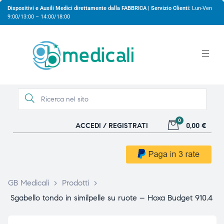
Dispositivi e Ausili Medici direttamente dalla FABBRICA | Servizio Clienti:
Lun-Ven
9:00/13:00 – 14:00/18:00
0
ACCEDI / REGISTRATI
0,00 €
gio
gio
GB Medicali
>
Prodotti
>
Sgabello tondo in similpelle su ruote – Hoxa Budget 910.4