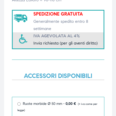
triche
triche
SPEDIZIONE GRATUITA
triche
triche
Generalmente spedito entro 8
settimane
IVA AGEVOLATA AL 4%
Invia richiesta (per gli aventi diritto)
he
he
he
he
ACCESSORI DISPONIBILI
apia e
apia e
Ruote morbide Ø 50 mm -
0,00
€
(+ iva come per
legge)