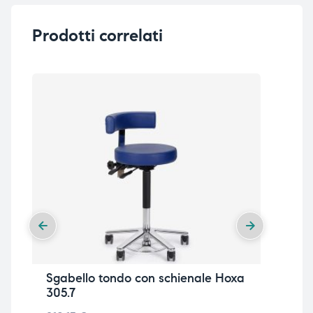
Prodotti correlati
Sgabello tondo con schienale Hoxa
Sg
305.7
30