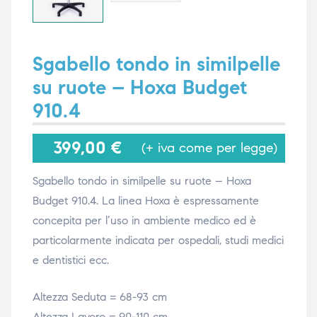
i,
i,
Sgabello tondo in similpelle
su ruote – Hoxa Budget
910.4
399,00
€
(+ iva come per legge)
Sgabello tondo in similpelle su ruote – Hoxa
Budget 910.4. La linea Hoxa è espressamente
concepita per l’uso in ambiente medico ed è
particolarmente indicata per ospedali, studi medici
e dentistici ecc.
Altezza Seduta = 68-93 cm
Altezza Lavoro = 90-110 cm