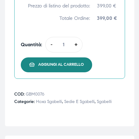
Prezzo di listino del prodotto:
399,00
€
ubito
ubito
Totale Ordine:
399,00 €
Quantità:
-
+
AGGIUNGI AL CARRELLO
COD:
GBM0076
Categorie:
Hoxa Sgabelli
,
Sedie E Sgabelli
,
Sgabelli