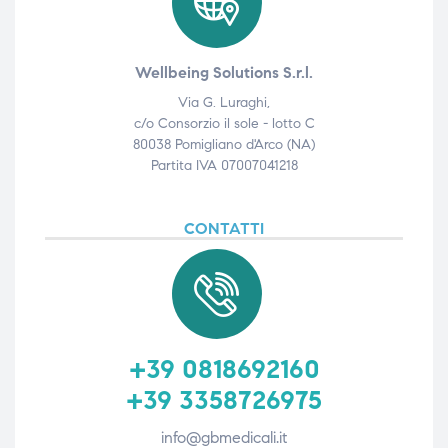
Wellbeing Solutions S.r.l.
Via G. Luraghi,
c/o Consorzio il sole - lotto C
80038 Pomigliano d'Arco (NA)
Partita IVA 07007041218
CONTATTI
+39 0818692160
+39 3358726975
info@gbmedicali.it