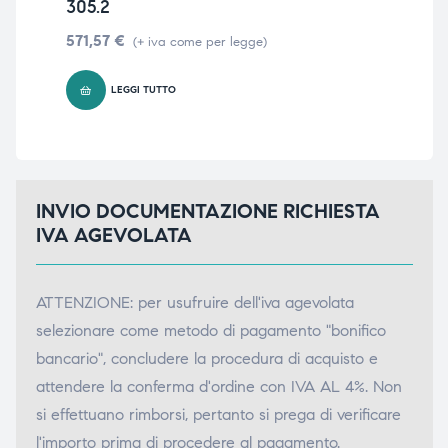
305.2
fil
571,57
€
84
(+ iva come per legge)
LEGGI TUTTO
INVIO DOCUMENTAZIONE RICHIESTA
IVA AGEVOLATA
ATTENZIONE: per usufruire dell'iva agevolata
selezionare come metodo di pagamento "bonifico
bancario", concludere la procedura di acquisto e
attendere la conferma d'ordine con IVA AL 4%. Non
si effettuano rimborsi, pertanto si prega di verificare
l'importo prima di procedere al pagamento.