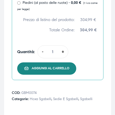
Piedini (al posto delle ruote) -
0,00
€
(+ iva come
ubito
ubito
per legge)
Prezzo di listino del prodotto:
304,99
€
Totale Ordine:
304,99 €
Quantità:
-
+
AGGIUNGI AL CARRELLO
COD:
GBM0074
Categorie:
Hoxa Sgabelli
,
Sedie E Sgabelli
,
Sgabelli