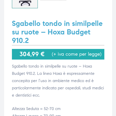
i,
i,
Sgabello tondo in similpelle
su ruote – Hoxa Budget
910.2
304,99
€
(+ iva come per legge)
Sgabello tondo in similpelle su ruote – Hoxa
Budget 910.2. La linea Hoxa è espressamente
concepita per l’uso in ambiente medico ed è
particolarmente indicata per ospedali, studi medici
e dentistici ecc.
Altezza Seduta = 52-70 cm
Altezza Lavoro = 70-90 cm