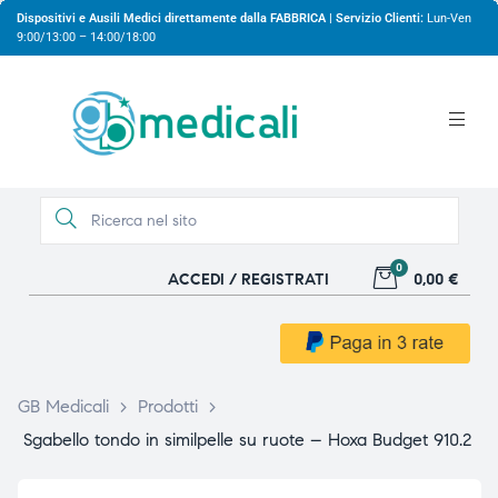
Dispositivi e Ausili Medici direttamente dalla FABBRICA | Servizio Clienti:
Lun-Ven
9:00/13:00 – 14:00/18:00
0
ACCEDI / REGISTRATI
0,00 €
gio
gio
GB Medicali
>
Prodotti
>
Sgabello tondo in similpelle su ruote – Hoxa Budget 910.2