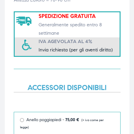
triche
triche
SPEDIZIONE GRATUITA
triche
triche
Generalmente spedito entro 8
settimane
IVA AGEVOLATA AL 4%
Invia richiesta (per gli aventi diritto)
he
he
he
he
ACCESSORI DISPONIBILI
apia e
apia e
Anello poggiapiedi -
75,00
€
(+ iva come per
legge)