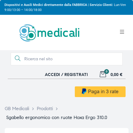
Dispositivi e Ausili Medici direttamente dalla FABBRICA | Servizio Clienti:
Lun-Ven
9:00/13:00 – 14:00/18:00
0
ACCEDI / REGISTRATI
0,00 €
gio
gio
GB Medicali
>
Prodotti
>
Sgabello ergonomico con ruote Hoxa Ergo 310.0