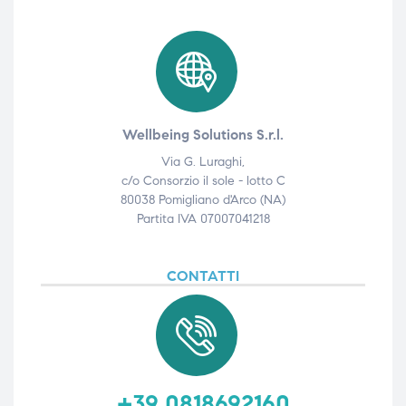
Wellbeing Solutions S.r.l.
Via G. Luraghi,
c/o Consorzio il sole - lotto C
80038 Pomigliano d'Arco (NA)
Partita IVA 07007041218
CONTATTI
+39 0818692160