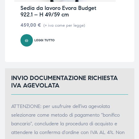
Sedia da lavoro Evora Budget
Sg
922.1 – H 49/59 cm
Hox
459,00
€
38
(+ iva come per legge)
LEGGI TUTTO
INVIO DOCUMENTAZIONE RICHIESTA
IVA AGEVOLATA
ATTENZIONE: per usufruire dell'iva agevolata
selezionare come metodo di pagamento "bonifico
bancario", concludere la procedura di acquisto e
attendere la conferma d'ordine con IVA AL 4%. Non