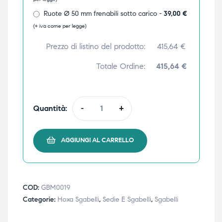
ubito
ubito
Ruote Ø 50 mm frenabili sotto carico -
39,00
€
(+ iva come per legge)
Prezzo di listino del prodotto:
415,64
€
Totale Ordine:
415,64 €
Quantità:
-
+
AGGIUNGI AL CARRELLO
COD:
GBM0019
Categorie:
Hoxa Sgabelli
,
Sedie E Sgabelli
,
Sgabelli