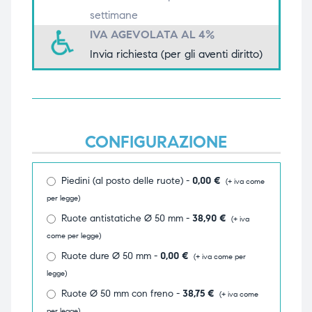
settimane
triche
triche
IVA AGEVOLATA AL 4%
triche
triche
Invia richiesta (per gli aventi diritto)
he
he
CONFIGURAZIONE
he
he
Piedini (al posto delle ruote) -
0,00
€
(+ iva come
per legge)
apia e
apia e
Ruote antistatiche Ø 50 mm -
38,90
€
(+ iva
come per legge)
Ruote dure Ø 50 mm -
0,00
€
(+ iva come per
legge)
Ruote Ø 50 mm con freno -
38,75
€
(+ iva come
per legge)