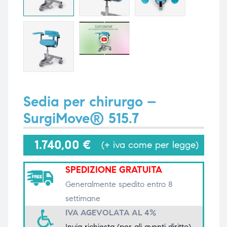
i,
i,
Sedia per chirurgo –
SurgiMove® 515.7
1.740,00
€
(+ iva come per legge)
SPEDIZIONE GRATUITA
Generalmente spedito entro 8
settimane
IVA AGEVOLATA AL 4%
Invia richiesta (per gli aventi diritto)