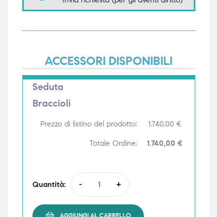
triche
triche
triche
triche
ACCESSORI DISPONIBILI
he
he
Seduta
Braccioli
he
he
Prezzo di listino del prodotto:
1.740,00
€
Totale Ordine:
1.740,00 €
apia e
apia e
Quantità:
-
+
AGGIUNGI AL CARRELLO