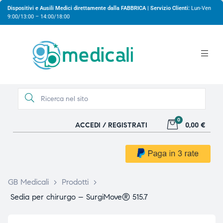
Dispositivi e Ausili Medici direttamente dalla FABBRICA | Servizio Clienti:
Lun-Ven
9:00/13:00 – 14:00/18:00
0
ACCEDI / REGISTRATI
0,00 €
gio
gio
GB Medicali
>
Prodotti
>
Sedia per chirurgo – SurgiMove® 515.7