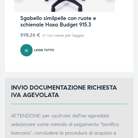
Sgabello similpelle con ruote e
Sed
schienale Hoxa Budget 915.3
fil
598,26
€
84
(+ iva come per legge)
LEGGI TUTTO
INVIO DOCUMENTAZIONE RICHIESTA
IVA AGEVOLATA
ATTENZIONE: per usufruire dell'iva agevolata
selezionare come metodo di pagamento "bonifico
bancario", concludere la procedura di acquisto e