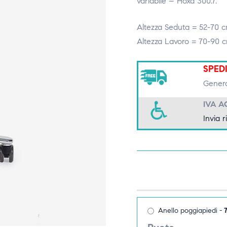
variabile – Hoxa 300.7.
Altezza Seduta = 52-70 
Altezza Lavoro = 70-90 
SPED
Genera
IVA A
Invia r
Anello poggiapiedi -