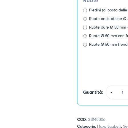
Ruote
Piedini (al posto delle
Ruote antistatiche Ø
Ruote dure Ø 50 mm 
Ruote Ø 50 mm con f
Ruote Ø 50 mm frenabi
Quantità:
-
COD:
GBM0006
Categorie:
Hoxa Sgabelli
,
Se