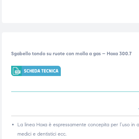
triche
triche
triche
triche
he
he
Sgabello tondo su ruote con molla a gas – Hoxa 300.7
he
he
apia e
apia e
La linea Hoxa è espressamente concepita per l’uso in a
medici e dentistici ecc.