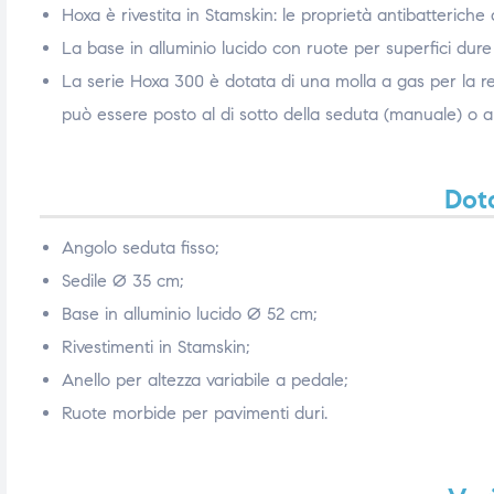
Hoxa è rivestita in Stamskin: le proprietà antibatteriche
ubito
ubito
La base in alluminio lucido con ruote per superfici dur
La serie Hoxa 300 è dotata di una molla a gas per la re
può essere posto al di sotto della seduta (manuale) o al
Dota
Angolo seduta fisso;
Sedile Ø 35 cm;
Base in alluminio lucido Ø 52 cm;
Rivestimenti in Stamskin;
Anello per altezza variabile a pedale;
Ruote morbide per pavimenti duri.