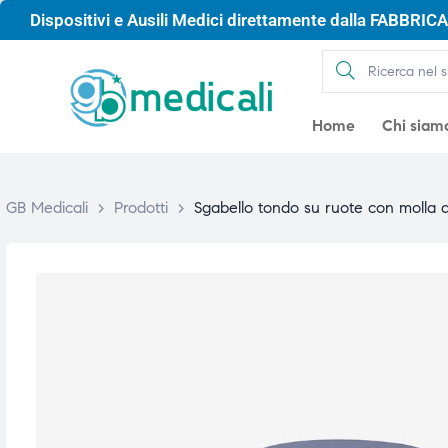
Dispositivi e Ausili Medici direttamente dalla FABBRICA 
Home
Chi siam
GB Medicali
>
Prodotti
>
Sgabello tondo su ruote con molla 
gio
gio