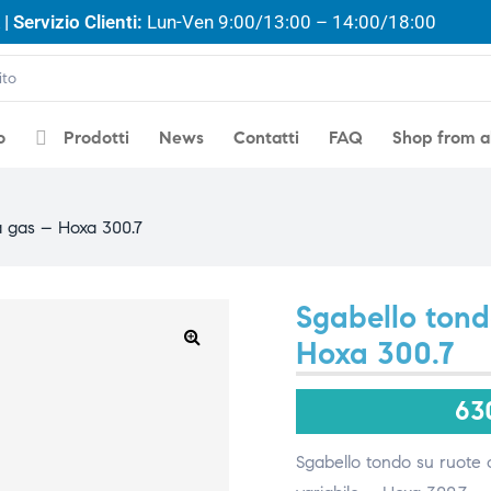
| Servizio Clienti:
Lun-Ven 9:00/13:00 – 14:00/18:00
o
Prodotti
News
Contatti
FAQ
Shop from 
a gas – Hoxa 300.7
Sgabello tond
Hoxa 300.7
🔍
63
Sgabello tondo su ruote c