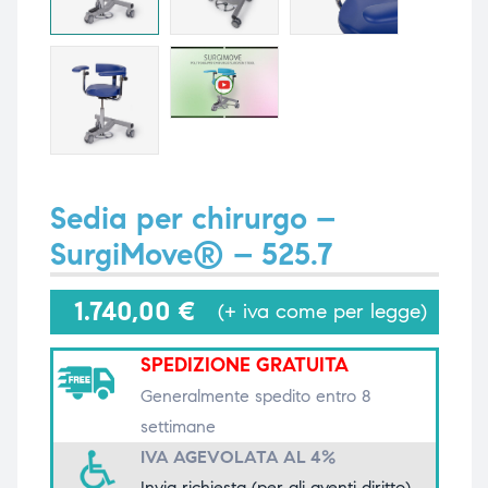
i,
i,
Sedia per chirurgo –
SurgiMove® – 525.7
1.740,00
€
(+ iva come per legge)
SPEDIZIONE GRATUITA
Generalmente spedito entro 8
settimane
IVA AGEVOLATA AL 4%
Invia richiesta (per gli aventi diritto)