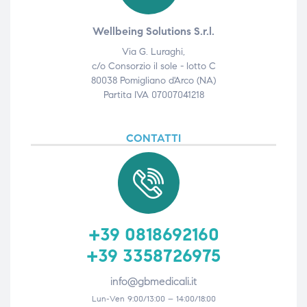
Wellbeing Solutions S.r.l.
Via G. Luraghi,
c/o Consorzio il sole - lotto C
80038 Pomigliano d'Arco (NA)
Partita IVA 07007041218
CONTATTI
+39 0818692160
+39 3358726975
info@gbmedicali.it
Lun-Ven 9:00/13:00 – 14:00/18:00