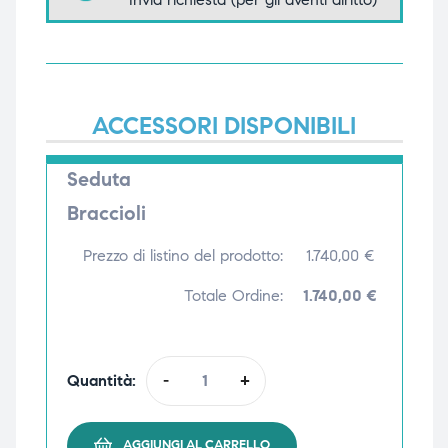
triche
triche
triche
triche
ACCESSORI DISPONIBILI
he
he
Seduta
Braccioli
he
he
Prezzo di listino del prodotto:
1.740,00
€
Totale Ordine:
1.740,00 €
apia e
apia e
Quantità:
-
+
AGGIUNGI AL CARRELLO