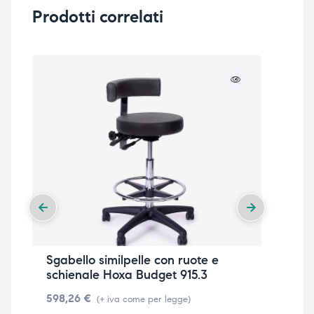
Prodotti correlati
Sgabello similpelle con ruote e
Sga
schienale Hoxa Budget 915.3
Ho
598,26
€
56
(+ iva come per legge)