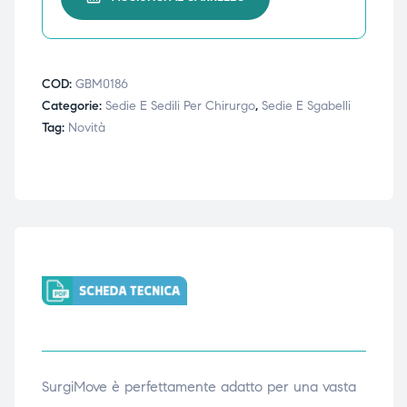
ubito
ubito
COD:
GBM0186
Categorie:
Sedie E Sedili Per Chirurgo
,
Sedie E Sgabelli
Tag:
Novità
SurgiMove è perfettamente adatto per una vasta