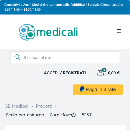
Dispositivi e Ausili Medici direttamente dalla FABBRICA | Servizio Clienti:
Lun-Ven
9:00/13:00 – 14:00/18:00
0
ACCEDI / REGISTRATI
0,00 €
gio
gio
GB Medicali
>
Prodotti
>
Sedia per chirurgo – SurgiMove® – 525.7