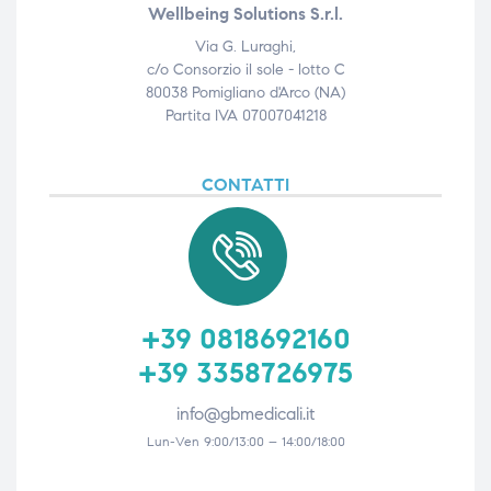
Wellbeing Solutions S.r.l.
Via G. Luraghi,
c/o Consorzio il sole - lotto C
80038 Pomigliano d'Arco (NA)
Partita IVA 07007041218
CONTATTI
+39 0818692160
+39 3358726975
info@gbmedicali.it
Lun-Ven 9:00/13:00 – 14:00/18:00