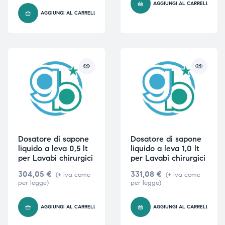
AGGIUNGI AL CARRELLO
AGGIUNGI AL CARRELLO
i,
i,
Dosatore di sapone
Dosatore di sapone
liquido a leva 0,5 lt
liquido a leva 1,0 lt
per Lavabi chirurgici
per Lavabi chirurgici
304,05
€
331,08
€
(+ iva come
(+ iva come
per legge)
per legge)
AGGIUNGI AL CARRELLO
AGGIUNGI AL CARRELLO