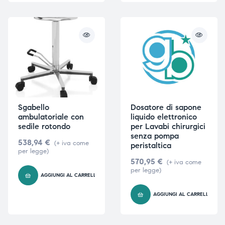
triche
triche
triche
triche
he
he
Sgabello
Dosatore di sapone
he
he
ambulatoriale con
liquido elettronico
sedile rotondo
per Lavabi chirurgici
senza pompa
538,94
€
(+ iva come
peristaltica
per legge)
apia e
apia e
570,95
€
(+ iva come
per legge)
AGGIUNGI AL CARRELLO
AGGIUNGI AL CARRELLO