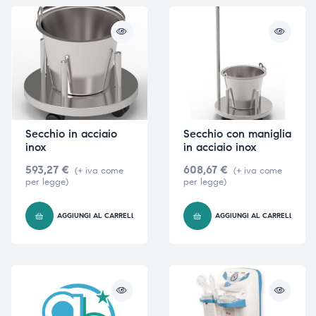
ubito
ubito
Secchio in acciaio
Secchio con maniglia
inox
in acciaio inox
593,27
€
608,67
€
(+ iva come
(+ iva come
per legge)
per legge)
AGGIUNGI AL CARRELLO
AGGIUNGI AL CARRELLO