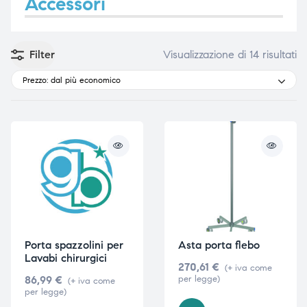
Accessori
Filter
Visualizzazione di 14 risultati
e
e
Prezzo: dal più economico
emi di
emi di
i
i
Porta spazzolini per
Asta porta flebo
Lavabi chirurgici
270,61
€
(+ iva come
86,99
€
per legge)
(+ iva come
per legge)