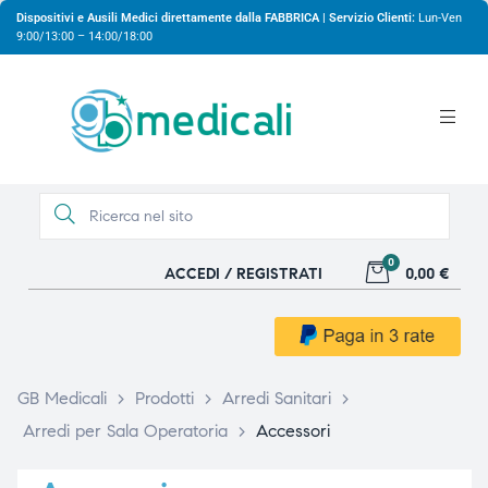
Dispositivi e Ausili Medici direttamente dalla FABBRICA | Servizio Clienti:
Lun-Ven
9:00/13:00 – 14:00/18:00
0
ACCEDI / REGISTRATI
0,00 €
gio
gio
GB Medicali
>
Prodotti
>
Arredi Sanitari
>
Arredi per Sala Operatoria
>
Accessori