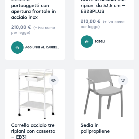
portaoggetti con
ripiani da 53,5 cm –
apertura frontale in
EB28PLUS
acciaio inox
210,00
€
(+ iva come
210,00
€
per legge)
(+ iva come
per legge)
SCEGLI
AGGIUNGI AL CARRELLO
Carrello acciaio tre
Sedia in
ripiani con cassetto
polipropilene
– EB31