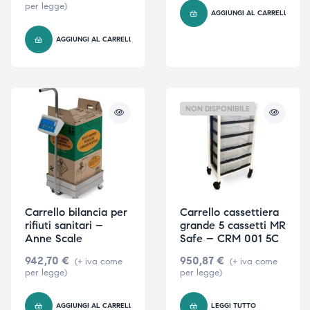
per legge)
AGGIUNGI AL CARRELLO
AGGIUNGI AL CARRELLO
NON DISPONIBILE
Carrello bilancia per
Carrello cassettiera
rifiuti sanitari –
grande 5 cassetti MR
Anne Scale
Safe – CRM 001 5C
942,70
€
950,87
€
(+ iva come
(+ iva come
per legge)
per legge)
AGGIUNGI AL CARRELLO
LEGGI TUTTO