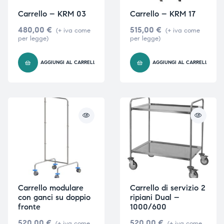
Carrello – KRM 03
Carrello – KRM 17
480,00
€
515,00
€
(+ iva come
(+ iva come
per legge)
per legge)
AGGIUNGI AL CARRELLO
AGGIUNGI AL CARRELLO
Carrello modulare
Carrello di servizio 2
con ganci su doppio
ripiani Dual –
fronte
1000/600
520,00
€
520,00
€
(+ iva come
(+ iva come