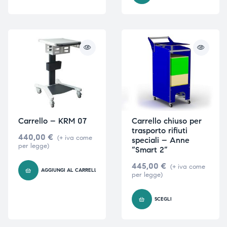
Carrello – KRM 07
Carrello chiuso per
trasporto rifiuti
440,00
€
(+ iva come
speciali – Anne
per legge)
“Smart 2”
445,00
€
(+ iva come
AGGIUNGI AL CARRELLO
per legge)
SCEGLI