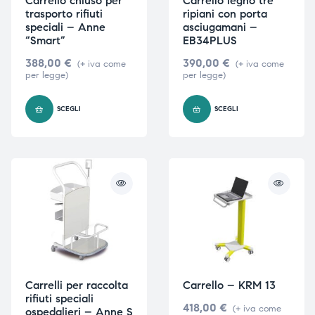
Carrello chiuso per
Carrello legno tre
trasporto rifiuti
ripiani con porta
speciali – Anne
asciugamani –
“Smart”
EB34PLUS
388,00
€
390,00
€
(+ iva come
(+ iva come
per legge)
per legge)
SCEGLI
SCEGLI
Carrelli per raccolta
Carrello – KRM 13
rifiuti speciali
418,00
€
(+ iva come
ospedalieri – Anne S