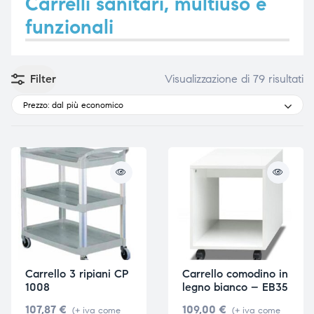
Carrelli sanitari, multiuso e
funzionali
e
e
Filter
Visualizzazione di 79 risultati
Prezzo: dal più economico
emi di
emi di
i
i
Carrello 3 ripiani CP
Carrello comodino in
1008
legno bianco – EB35
107,87
€
109,00
€
(+ iva come
(+ iva come