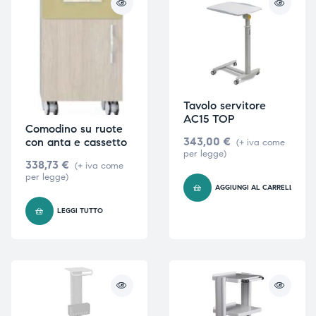
Tavolo servitore
AC15 TOP
Comodino su ruote
343,00
€
con anta e cassetto
(+ iva come
per legge)
338,73
€
(+ iva come
per legge)
AGGIUNGI AL CARRELLO
LEGGI TUTTO