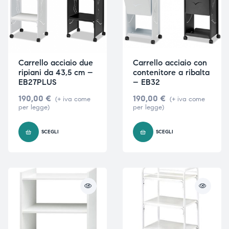
Carrello acciaio due
Carrello acciaio con
ripiani da 43,5 cm –
contenitore a ribalta
EB27PLUS
– EB32
190,00
€
190,00
€
(+ iva come
(+ iva come
per legge)
per legge)
SCEGLI
SCEGLI