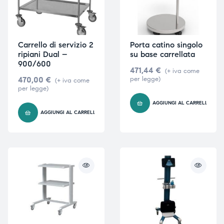
Carrello di servizio 2
Porta catino singolo
ripiani Dual –
su base carrellata
900/600
471,44
€
(+ iva come
470,00
€
per legge)
(+ iva come
per legge)
AGGIUNGI AL CARRELLO
AGGIUNGI AL CARRELLO