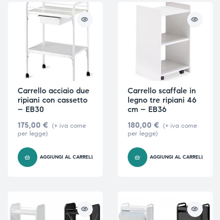
ubito
ubito
Carrello acciaio due
Carrello scaffale in
ripiani con cassetto
legno tre ripiani 46
– EB30
cm – EB36
175,00
€
180,00
€
(+ iva come
(+ iva come
per legge)
per legge)
AGGIUNGI AL CARRELLO
AGGIUNGI AL CARRELLO