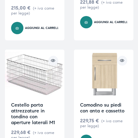
221,88
€
(+ iva come
215,00
€
per legge)
(+ iva come
per legge)
AGGIUNGI AL CARRELLO
AGGIUNGI AL CARRELLO
Cestello porta
Comodino su piedi
attrezzature in
con anta e cassetto
tondino con
229,75
€
(+ iva come
aperture laterali M1
per legge)
229,68
€
(+ iva come
per legge)