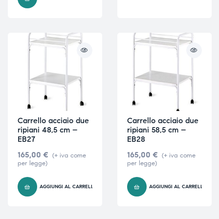
triche
triche
triche
triche
he
he
he
he
Carrello acciaio due
Carrello acciaio due
ripiani 48,5 cm –
ripiani 58,5 cm –
EB27
EB28
apia e
apia e
165,00
€
165,00
€
(+ iva come
(+ iva come
per legge)
per legge)
AGGIUNGI AL CARRELLO
AGGIUNGI AL CARRELLO