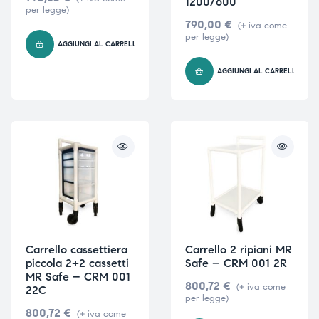
1200/600
per legge)
790,00
€
(+ iva come
per legge)
AGGIUNGI AL CARRELLO
AGGIUNGI AL CARRELLO
Carrello cassettiera
Carrello 2 ripiani MR
piccola 2+2 cassetti
Safe – CRM 001 2R
MR Safe – CRM 001
800,72
€
(+ iva come
22C
per legge)
800,72
€
(+ iva come