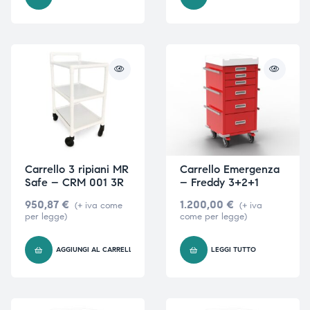
Carrello 3 ripiani MR
Carrello Emergenza
Safe – CRM 001 3R
– Freddy 3+2+1
950,87
€
1.200,00
€
(+ iva come
(+ iva
per legge)
come per legge)
AGGIUNGI AL CARRELLO
LEGGI TUTTO