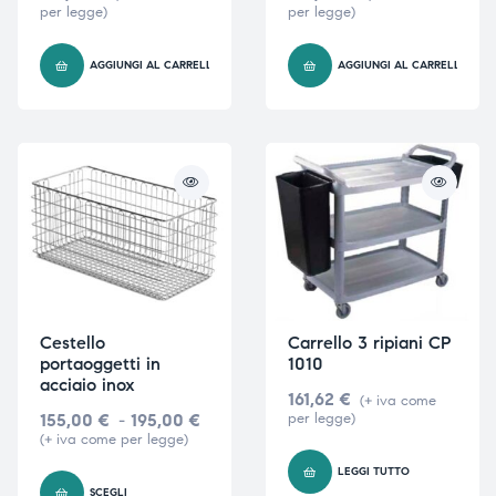
per legge)
per legge)
AGGIUNGI AL CARRELLO
AGGIUNGI AL CARRELLO
i,
i,
Cestello
Carrello 3 ripiani CP
portaoggetti in
1010
acciaio inox
161,62
€
(+ iva come
155,00
€
-
195,00
€
per legge)
(+ iva come per legge)
LEGGI TUTTO
SCEGLI