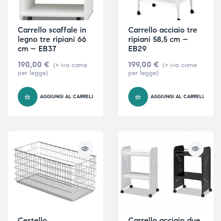
Carrello scaffale in
Carrello acciaio tre
legno tre ripiani 66
ripiani 58,5 cm –
cm – EB37
EB29
190,00
€
199,00
€
(+ iva come
(+ iva come
per legge)
per legge)
AGGIUNGI AL CARRELLO
AGGIUNGI AL CARRELLO
Cestello
Carrello acciaio due