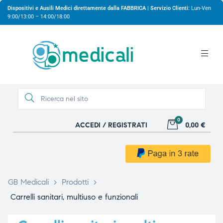
Dispositivi e Ausili Medici direttamente dalla FABBRICA | Servizio Clienti:
Lun-Ven
9:00/13:00 – 14:00/18:00
0
ACCEDI / REGISTRATI
0,00 €
gio
gio
GB Medicali
>
Prodotti
>
Carrelli sanitari, multiuso e funzionali