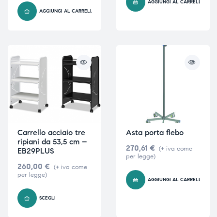
AGGIUNGI AL CARRELLO
AGGIUNGI AL CARRELLO
Carrello acciaio tre
Asta porta flebo
ripiani da 53,5 cm –
270,61
€
(+ iva come
EB29PLUS
per legge)
260,00
€
(+ iva come
per legge)
AGGIUNGI AL CARRELLO
SCEGLI