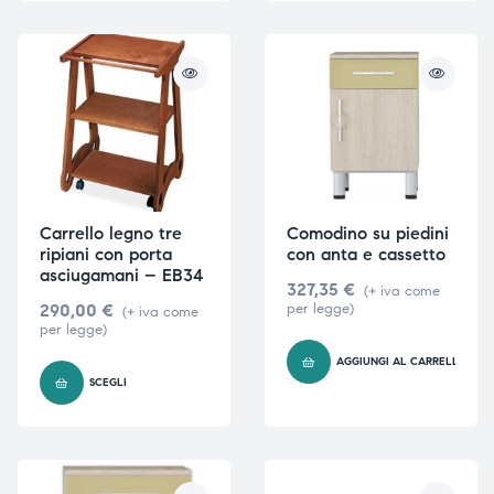
Carrello legno tre
Comodino su piedini
ripiani con porta
con anta e cassetto
asciugamani – EB34
327,35
€
(+ iva come
290,00
€
per legge)
(+ iva come
per legge)
AGGIUNGI AL CARRELLO
SCEGLI