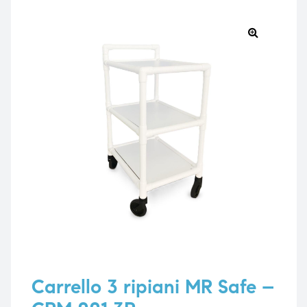
🔍
e
e
emi di
emi di
i
i
Carrello 3 ripiani MR Safe –