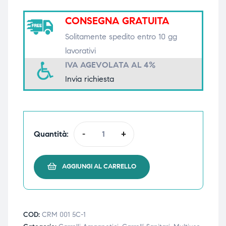
triche
triche
CONSEGNA GRATUITA
Solitamente spedito entro 10 gg
triche
triche
lavorativi
IVA AGEVOLATA AL 4%
Invia richiesta
he
he
he
he
Quantità:
-
+
apia e
apia e
AGGIUNGI AL CARRELLO
COD:
CRM 001 5C-1