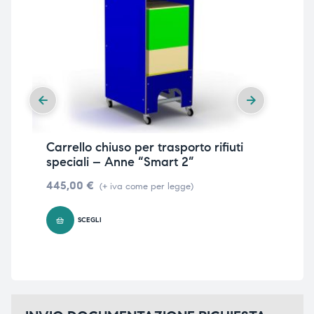
Carrello chiuso per trasporto rifiuti
Ces
speciali – Anne “Smart 2”
ino
445,00
€
15
(+ iva come per legge)
legg
SCEGLI