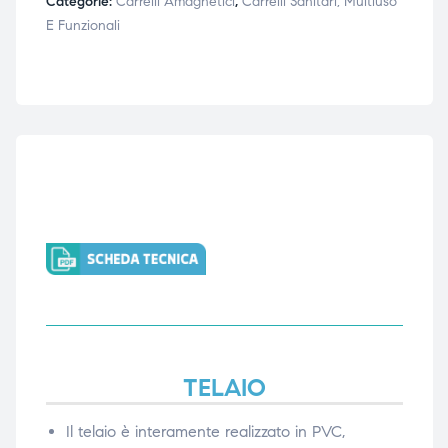
Categorie:
Carrelli Amagnetici
,
Carrelli Sanitari, Multiuso
E Funzionali
ubito
ubito
TELAIO
Il telaio è interamente realizzato in PVC,