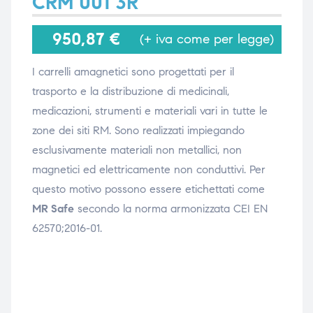
CRM 001 3R
950,87
€
(+ iva come per legge)
i,
i,
I carrelli amagnetici sono progettati per il
trasporto e la distribuzione di medicinali,
medicazioni, strumenti e materiali vari in tutte le
zone dei siti RM. Sono realizzati impiegando
esclusivamente materiali non metallici, non
magnetici ed elettricamente non conduttivi. Per
questo motivo possono essere etichettati come
MR Safe
secondo la norma armonizzata CEI EN
62570;2016-01.