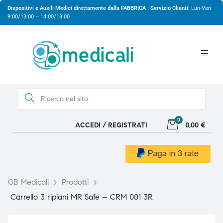
Dispositivi e Ausili Medici direttamente dalla FABBRICA | Servizio Clienti:
Lun-Ven
9:00/13:00 – 14:00/18:00
0
ACCEDI / REGISTRATI
0,00 €
gio
gio
GB Medicali
>
Prodotti
>
Carrello 3 ripiani MR Safe – CRM 001 3R