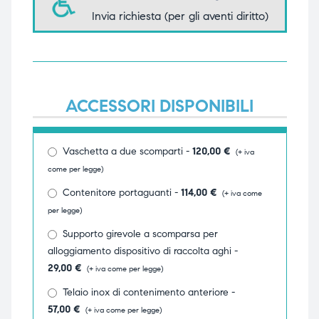
Invia richiesta (per gli aventi diritto)
ubito
ubito
ACCESSORI DISPONIBILI
Vaschetta a due scomparti -
120,00
€
(+ iva
come per legge)
Contenitore portaguanti -
114,00
€
(+ iva come
per legge)
Supporto girevole a scomparsa per
alloggiamento dispositivo di raccolta aghi -
29,00
€
(+ iva come per legge)
Telaio inox di contenimento anteriore -
57,00
€
(+ iva come per legge)