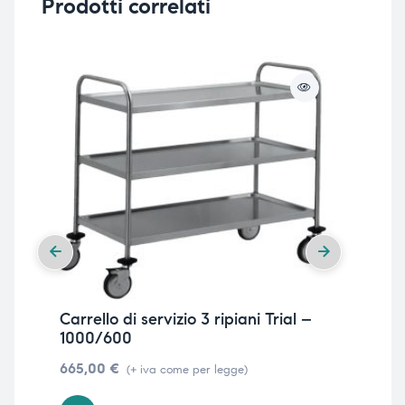
Prodotti correlati
Carrello di servizio 3 ripiani Trial –
Ta
1000/600
46
665,00
€
(+ iva come per legge)