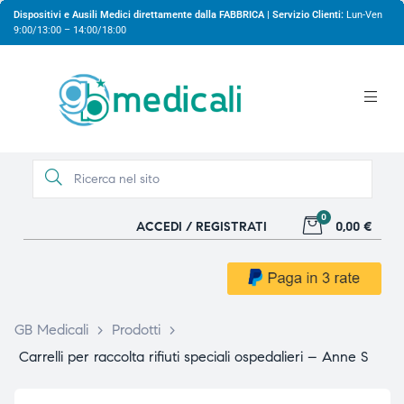
Dispositivi e Ausili Medici direttamente dalla FABBRICA | Servizio Clienti:
Lun-Ven
9:00/13:00 – 14:00/18:00
0
ACCEDI / REGISTRATI
0,00 €
gio
gio
GB Medicali
>
Prodotti
>
Carrelli per raccolta rifiuti speciali ospedalieri – Anne S