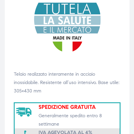
triche
triche
triche
triche
he
he
he
he
Telaio realizzato interamente in acciaio
inossidabile. Resistente all’uso intensivo. Base utile:
305×430 mm
apia e
apia e
SPEDIZIONE GRATUITA
Generalmente spedito entro 8
settimane
IVA AGEVOLATA AL 4%