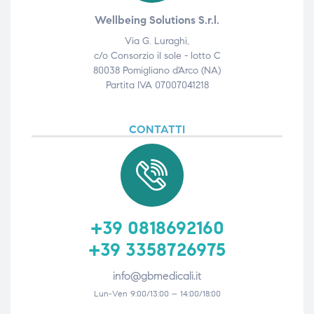
Wellbeing Solutions S.r.l.
Via G. Luraghi,
c/o Consorzio il sole - lotto C
80038 Pomigliano d'Arco (NA)
Partita IVA 07007041218
CONTATTI
+39 0818692160
+39 3358726975
info@gbmedicali.it
Lun-Ven 9:00/13:00 – 14:00/18:00