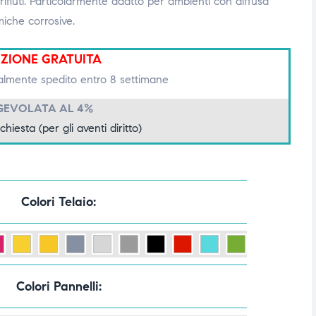
rifiuti. Particolarmente adatto per ambienti con diffusa
iche corrosive.
IZIONE GRATUITA
lmente spedito entro 8 settimane
GEVOLATA AL 4%
ichiesta (per gli aventi diritto)
Colori Telaio
Colori Pannelli