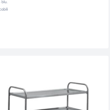
 blu.
abili