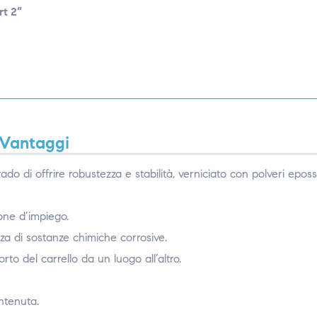
rt 2”
Vantaggi
rado di offrire robustezza e stabilità, verniciato con polveri epos
ione d’impiego.
za di sostanze chimiche corrosive.
to del carrello da un luogo all’altro.
ntenuta.