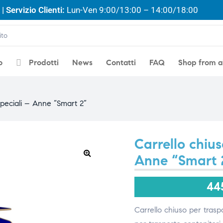
| Servizio Clienti:
Lun-Ven 9:00/13:00 – 14:00/18:00
o
Prodotti
News
Contatti
FAQ
Shop from 
 speciali – Anne “Smart 2”
Carrello chius
Anne “Smart 
🔍
44
Carrello chiuso per traspo