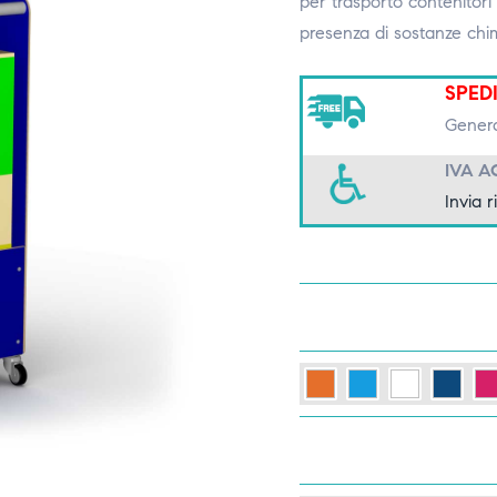
per trasporto contenitori 
presenza di sostanze chim
SPED
Genera
IVA A
Invia r