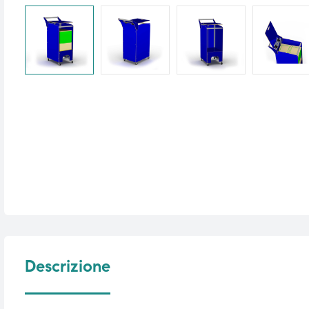
i,
i,
Descrizione