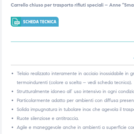
Carrello chiuso per trasporto rifiuti speciali – Anne “Sma
triche
triche
triche
triche
he
he
he
he
Telaio realizzato interamente in acciaio inossidabile in g
termoindurenti (colore a scelta – vedi scheda tecnica).
Strutturalmente idoneo all’ uso intensivo in ogni condiz
apia e
apia e
Particolarmente adatto per ambienti con diffusa presen
Solida impugnatura in tubolare inox che agevola il traspor
Ruote silenziose e antitraccia.
Agile e maneggevole anche in ambienti a superficie co