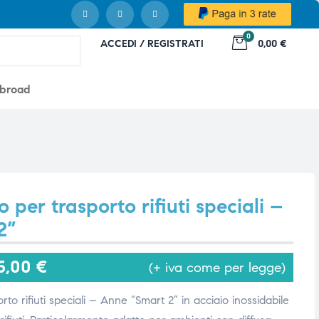
0
ACCEDI / REGISTRATI
0,00 €
abroad
o per trasporto rifiuti speciali –
2”
5,00
€
(+ iva come per legge)
rto rifiuti speciali – Anne “Smart 2” in acciaio inossidabile