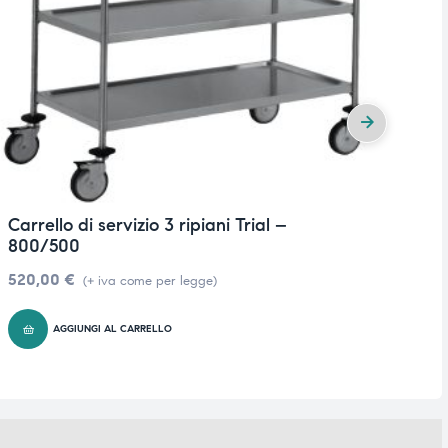
Carrello di servizio 3 ripiani Trial –
Ca
800/500
1
520,00
€
7
(+ iva come per legge)
AGGIUNGI AL CARRELLO