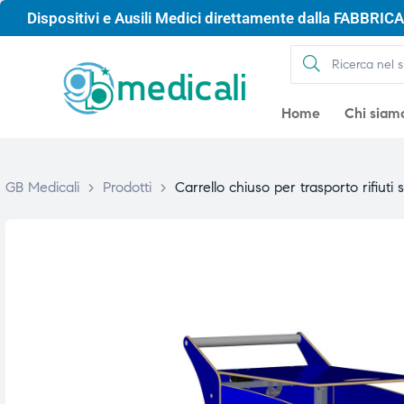
Dispositivi e Ausili Medici direttamente dalla FABBRICA 
Home
Chi siam
GB Medicali
>
Prodotti
>
Carrello chiuso per trasporto rifiuti
gio
gio