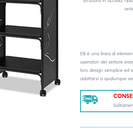
Struttura in acciaio, ripi
anti
EB è una linea di elementi
operatori del settore este
loro design semplice ed el
adattarsi a qualunque am
CONSE
Solitamen