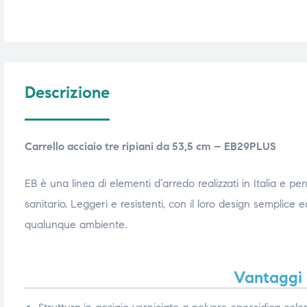
triche
triche
triche
triche
Descrizione
he
he
Carrello acciaio tre ripiani da 53,5 cm – EB29PLUS
he
he
EB è una linea di elementi d’arredo realizzati in Italia e pe
sanitario. Leggeri e resistenti, con il loro design semplice e
apia e
apia e
qualunque ambiente.
Vantaggi e