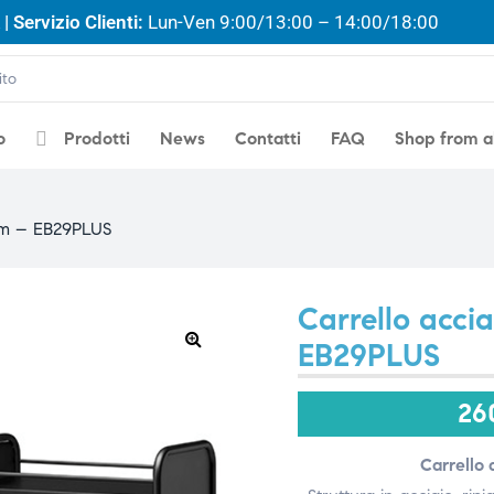
| Servizio Clienti:
Lun-Ven 9:00/13:00 – 14:00/18:00
o
Prodotti
News
Contatti
FAQ
Shop from 
5 cm – EB29PLUS
Carrello accia
EB29PLUS
🔍
26
Carrello 