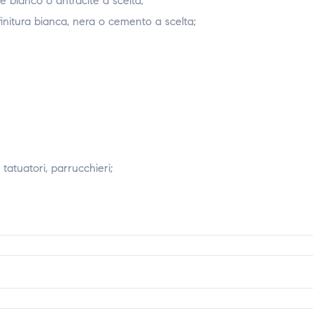
re bianco o antracite a scelta;
 finitura bianca, nera o cemento a scelta;
 tatuatori, parrucchieri;