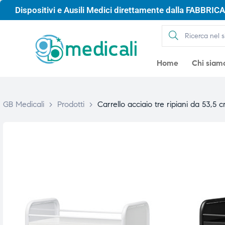
Dispositivi e Ausili Medici direttamente dalla FABBRICA 
Home
Chi siam
GB Medicali
>
Prodotti
>
Carrello acciaio tre ripiani da 53,
gio
gio