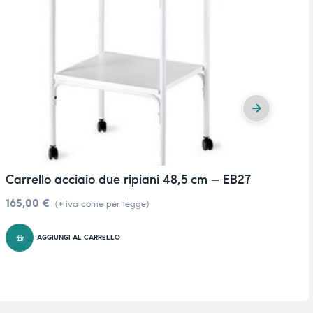
Carrello acciaio due ripiani 48,5 cm – EB27
Ca
o
165,00
€
(+ iva come per legge)
4
AGGIUNGI AL CARRELLO