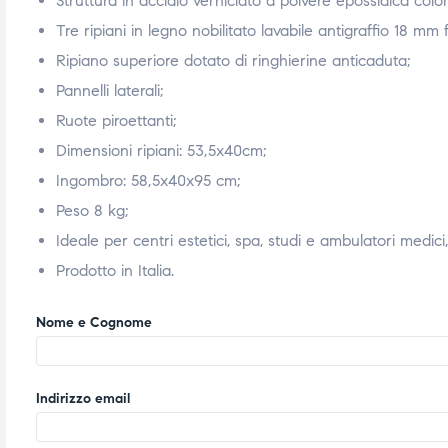
Struttura in acciaio verniciato a polvere epossidica colo
ubito
ubito
Tre ripiani in legno nobilitato lavabile antigraffio 18 mm
Ripiano superiore dotato di ringhierine anticaduta;
Pannelli laterali;
Ruote piroettanti;
Dimensioni ripiani: 53,5x40cm;
Ingombro: 58,5x40x95 cm;
Peso 8 kg;
Ideale per centri estetici, spa, studi e ambulatori medici,
Prodotto in Italia.
Nome e Cognome
Indirizzo email