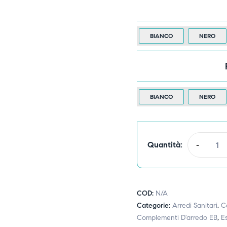
BIANCO
NERO
BIANCO
NERO
Quantità:
-
COD:
N/A
Categorie:
Arredi Sanitari
,
Ca
Complementi D'arredo EB
,
E