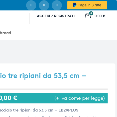
0
ACCEDI / REGISTRATI
0,00 €
abroad
io tre ripiani da 53,5 cm –
0,00
€
(+ iva come per legge)
acciaio tre ripiani da 53,5 cm – EB29PLUS