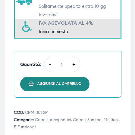
Solitamente spedito entro 10 gg
triche
triche
lavorativi
triche
triche
IVA AGEVOLATA AL 4%
Invia richiesta
he
he
Quantità:
-
+
he
he
AGGIUNGI AL CARRELLO
apia e
apia e
COD:
CRM 001 2R
Categorie:
Carrelli Amagnetici
,
Carrelli Sanitari, Multiuso
E Funzionali