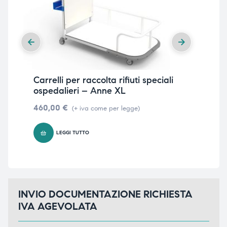
Carrelli per raccolta rifiuti speciali
Car
ospedalieri – Anne XL
os
460,00
€
42
(+ iva come per legge)
LEGGI TUTTO
INVIO DOCUMENTAZIONE RICHIESTA
IVA AGEVOLATA