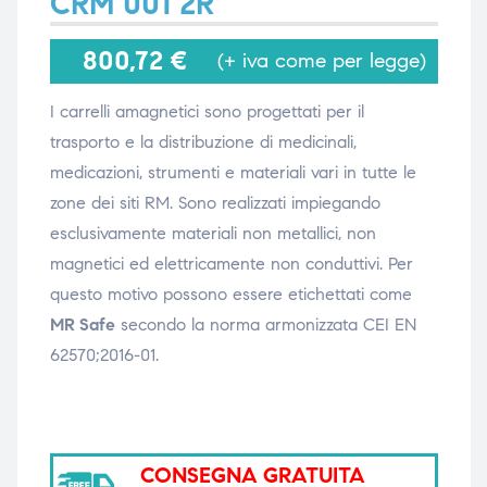
CRM 001 2R
800,72
€
(+ iva come per legge)
i,
i,
I carrelli amagnetici sono progettati per il
trasporto e la distribuzione di medicinali,
medicazioni, strumenti e materiali vari in tutte le
zone dei siti RM. Sono realizzati impiegando
esclusivamente materiali non metallici, non
magnetici ed elettricamente non conduttivi. Per
questo motivo possono essere etichettati come
MR Safe
secondo la norma armonizzata CEI EN
62570;2016-01.
CONSEGNA GRATUITA