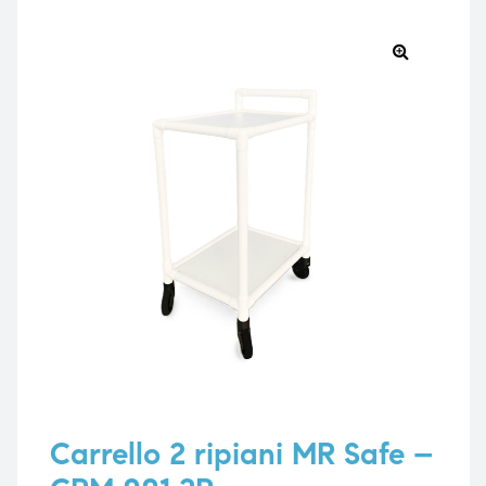
🔍
e
e
emi di
emi di
i
i
Carrello 2 ripiani MR Safe –