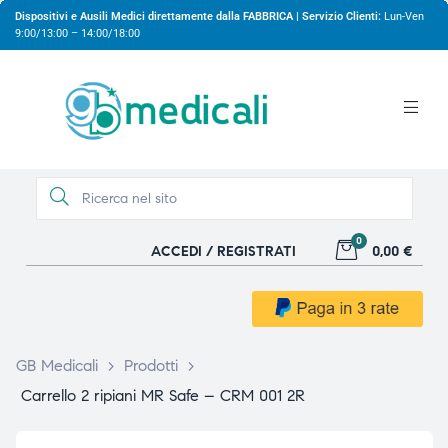
Dispositivi e Ausili Medici direttamente dalla FABBRICA | Servizio Clienti:
Lun-Ven
9:00/13:00 – 14:00/18:00
0
ACCEDI / REGISTRATI
0,00 €
gio
gio
GB Medicali
>
Prodotti
>
Carrello 2 ripiani MR Safe – CRM 001 2R