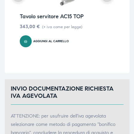
Tavolo servitore AC15 TOP
Car
90
343,00
€
(+ iva come per legge)
55
AGGIUNGI AL CARRELLO
INVIO DOCUMENTAZIONE RICHIESTA
IVA AGEVOLATA
ATTENZIONE: per usufruire dell'iva agevolata
selezionare come metodo di pagamento "bonifico
bancario", concludere la procedura di acquisto e