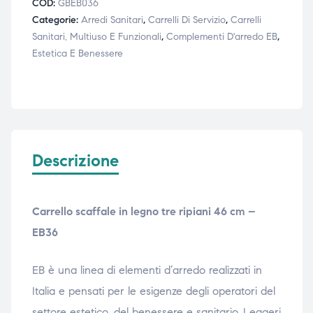
COD:
GBEB036
ubito
ubito
Categorie:
Arredi Sanitari
,
Carrelli Di Servizio
,
Carrelli
Sanitari, Multiuso E Funzionali
,
Complementi D'arredo EB
,
Estetica E Benessere
Descrizione
Carrello scaffale in legno tre ripiani 46 cm –
EB36
EB è una linea di elementi d’arredo realizzati in
Italia e pensati per le esigenze degli operatori del
settore estetico, del benessere e sanitario. Leggeri