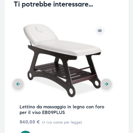
Ti potrebbe interessare…
Lettino da massaggio in legno con foro
Let
per il viso EB09PLUS
per
840,00
€
62
(+ iva come per legge)