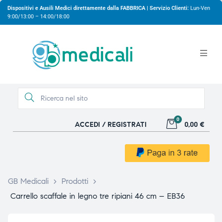
Dispositivi e Ausili Medici direttamente dalla FABBRICA | Servizio Clienti:
Lun-Ven
9:00/13:00 – 14:00/18:00
0
ACCEDI / REGISTRATI
0,00 €
gio
gio
GB Medicali
>
Prodotti
>
Carrello scaffale in legno tre ripiani 46 cm – EB36