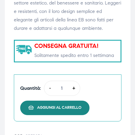
settore estetico, del benessere e sanitario. Leggeri
triche
triche
e resistenti, con il loro design semplice ed
elegante gli articoli della linea EB sono fatti per
triche
triche
durare e adattarsi a qualunque ambiente.
CONSEGNA GRATUITA!
he
he
Solitamente spedito entro 1 settimana
he
he
Quantità:
-
+
apia e
apia e
AGGIUNGI AL CARRELLO