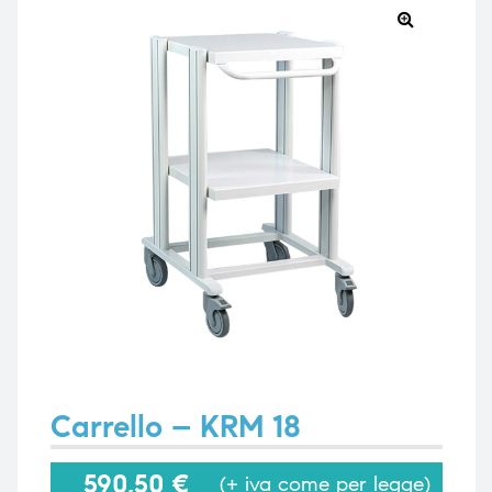
🔍
e
e
emi di
emi di
i
i
Carrello – KRM 18
590,50
€
(+ iva come per legge)