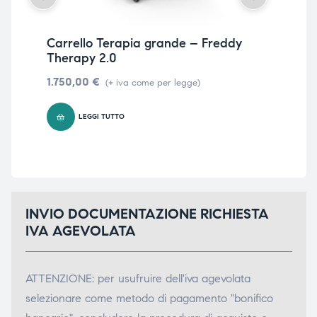
Carrello Terapia grande – Freddy
Car
Therapy 2.0
10
1.750,00
€
56
(+ iva come per legge)
LEGGI TUTTO
INVIO DOCUMENTAZIONE RICHIESTA
IVA AGEVOLATA
ATTENZIONE: per usufruire dell'iva agevolata
selezionare come metodo di pagamento "bonifico