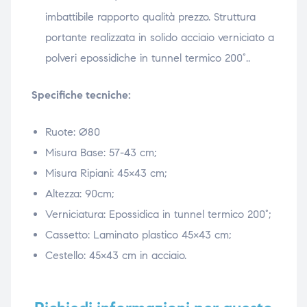
imbattibile rapporto qualità prezzo. Struttura
ubito
ubito
portante realizzata in solido acciaio verniciato a
polveri epossidiche in tunnel termico 200°..
Specifiche tecniche:
Ruote: Ø80
Misura Base: 57-43 cm;
Misura Ripiani: 45×43 cm;
Altezza: 90cm;
Verniciatura: Epossidica in tunnel termico 200°;
Cassetto: Laminato plastico 45×43 cm;
Cestello: 45×43 cm in acciaio.