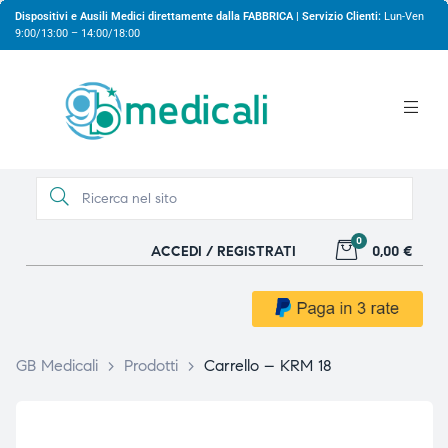
Dispositivi e Ausili Medici direttamente dalla FABBRICA | Servizio Clienti:
Lun-Ven
9:00/13:00 – 14:00/18:00
0
ACCEDI / REGISTRATI
0,00 €
gio
gio
GB Medicali
>
Prodotti
>
Carrello – KRM 18