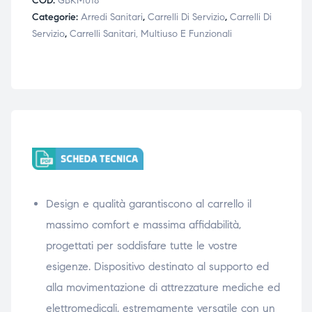
COD:
GBKM018
Categorie:
Arredi Sanitari
,
Carrelli Di Servizio
,
Carrelli Di
triche
triche
Servizio
,
Carrelli Sanitari, Multiuso E Funzionali
triche
triche
he
he
he
he
Design e qualità garantiscono al carrello il
apia e
apia e
massimo comfort e massima affidabilità,
progettati per soddisfare tutte le vostre
esigenze. Dispositivo destinato al supporto ed
alla movimentazione di attrezzature mediche ed
elettromedicali, estremamente versatile con un