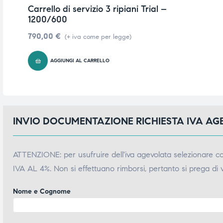
Carrello di servizio 3 ripiani Trial –
ubito
ubito
1200/600
790,00
€
(+ iva come per legge)
AGGIUNGI AL CARRELLO
INVIO DOCUMENTAZIONE RICHIESTA IVA A
ATTENZIONE: per usufruire dell'iva agevolata selezionare 
IVA AL 4%. Non si effettuano rimborsi, pertanto si prega di 
Nome e Cognome