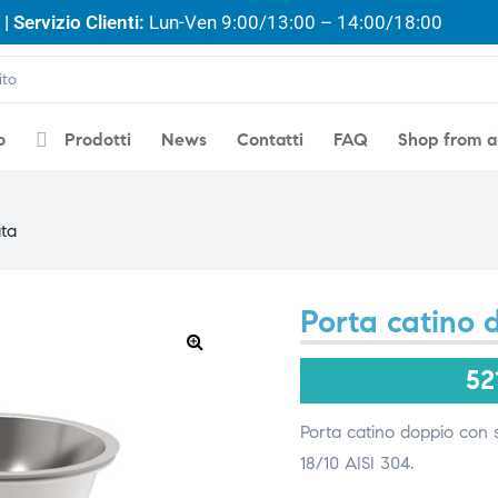
| Servizio Clienti:
Lun-Ven 9:00/13:00 – 14:00/18:00
o
Prodotti
News
Contatti
FAQ
Shop from 
ata
Porta catino 
🔍
52
Porta catino doppio con st
18/10 AISI 304.