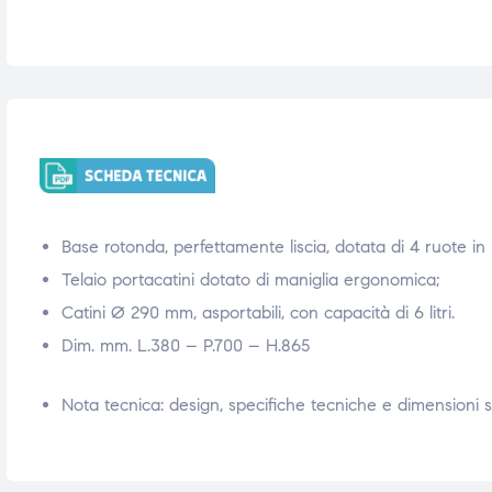
i,
i,
Base rotonda, perfettamente liscia, dotata di 4 ruote i
Telaio portacatini dotato di maniglia ergonomica;
Catini Ø 290 mm, asportabili, con capacità di 6 litri.
Dim. mm. L.380 – P.700 – H.865
Nota tecnica: design, specifiche tecniche e dimensioni