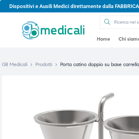
Dispositivi e Ausili Medici direttamente dalla FABBRICA 
Home
Chi siam
GB Medicali
>
Prodotti
>
Porta catino doppio su base carrell
gio
gio