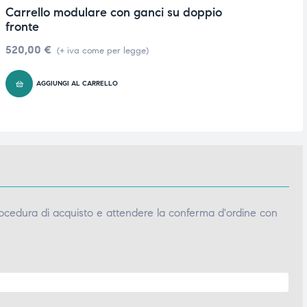
Carrello modulare con ganci su doppio
C
fronte
1
520,00
€
(+ iva come per legge)
AGGIUNGI AL CARRELLO
ocedura di acquisto e attendere la conferma d'ordine con